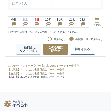
ぱぎゅさん
今日
8
土
9
日
10
月
11
火
12
水
13
木
その他
※問合せ可の場合でも、確実に予約できるわけではありません。
空き枠あり
要相談
空き枠なし
一括問合せ
この会場に
詳細を見る
リストに追加
問合せ
みんなのイベントTOP
201名以上で使えるパーティー会場
【北関東】201名以上で利用可能なパーティー会場
【茨城県】201名以上で利用可能なパーティー会場
【水戸市】201名以上で利用可能なパーティー会場