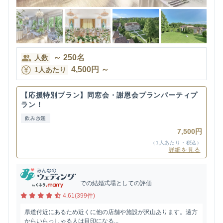
～
250
名
人数
4,500
円
～
1人あたり
【応援特別プラン】同窓会・謝恩会プランパーティプ
ラン！
飲み放題
7,500円
（1人あたり・税込）
詳細を見る
での結婚式場としての評価
4.61(399件)
県道付近にあるため近くに他の店舗や施設が沢山あります。遠方
からいらっしゃる人は目印になる...