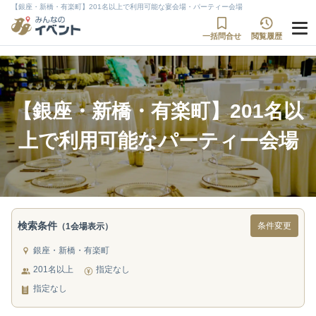
【銀座・新橋・有楽町】201名以上で利用可能な宴会場・パーティー会場
一括問合せ
閲覧履歴
【銀座・新橋・有楽町】201名以
上で利用可能なパーティー会場
検索条件
条件変更
（1会場表示）
銀座・新橋・有楽町
201名以上
指定なし
指定なし