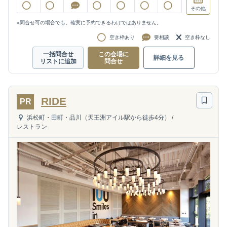
その他
※問合せ可の場合でも、確実に予約できるわけではありません。
空き枠あり
要相談
空き枠なし
一括問合せ
この会場に
詳細を見る
リストに追加
問合せ
RIDE
PR
浜松町・田町・品川（天王洲アイル駅から徒歩4分）
/
レストラン