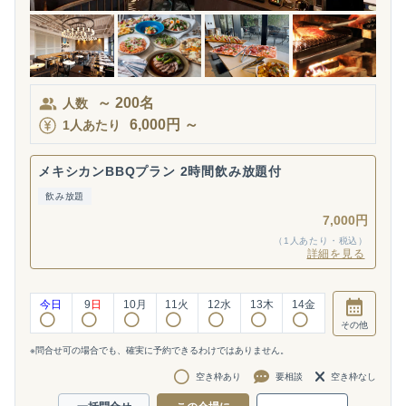
～
200
名
人数
6,000
円
～
1人あたり
メキシカンBBQプラン 2時間飲み放題付
飲み放題
7,000円
（1人あたり・税込）
詳細を見る
今日
9
日
10
月
11
火
12
水
13
木
14
金
その他
※問合せ可の場合でも、確実に予約できるわけではありません。
空き枠あり
要相談
空き枠なし