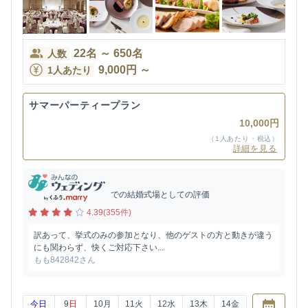
22
名
～
650
名
人数
9,000
円
～
1人あたり
サマーパーティープラン
10,000円
（1人あたり・税込）
詳細を見る
での結婚式場としての評価
4.39(355件)
訳あって、挙式のみの参加となり、他のゲストの方と動きが違う
にも関わらず、快くご対応下さい...
もも842842さん
今日
9
日
10
月
11
火
12
水
13
木
14
金