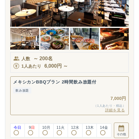
～
200
名
人数
6,000
円
～
1人あたり
メキシカンBBQプラン 2時間飲み放題付
飲み放題
7,000円
（1人あたり・税込）
詳細を見る
今日
9
日
10
月
11
火
12
水
13
木
14
金
その他