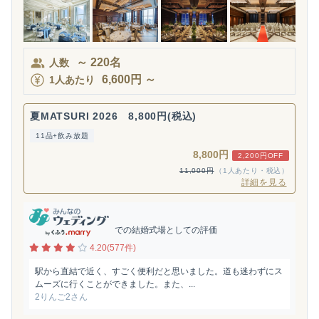
～
220
名
人数
6,600
円
～
1人あたり
夏MATSURI 2026 8,800円(税込)
11品+飲み放題
8,800円
2,200円OFF
11,000円
（1人あたり・税込）
詳細を見る
での結婚式場としての評価
4.20(577件)
駅から直結で近く、すごく便利だと思いました。道も迷わずにス
ムーズに行くことができました。また、...
2りんご2さん