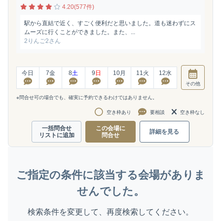
4.20(577件)
駅から直結で近く、すごく便利だと思いました。道も迷わずにス
ムーズに行くことができました。また、...
2りんご2さん
今日
7
金
8
土
9
日
10
月
11
火
12
水
その他
※問合せ可の場合でも、確実に予約できるわけではありません。
空き枠あり
要相談
空き枠なし
一括問合せ
この会場に
詳細を見る
リストに追加
問合せ
ご指定の条件に該当する会場がありま
せんでした。
検索条件を変更して、再度検索してください。