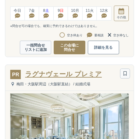
今日
7
金
8
土
9
日
10
月
11
火
12
水
その他
※問合せ可の場合でも、確実に予約できるわけではありません。
空き枠あり
要相談
空き枠なし
一括問合せ
この会場に
詳細を見る
リストに追加
問合せ
ラグナヴェール プレミア
PR
梅田・大阪駅周辺（大阪駅直結）
/
結婚式場