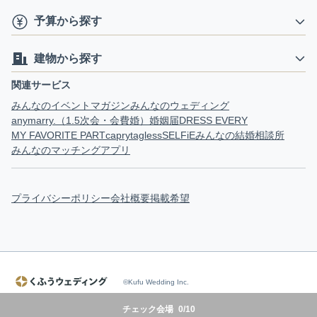
予算から探す
建物から探す
関連サービス
みんなのイベントマガジン
みんなのウェディング
anymarry.（1.5次会・会費婚）
婚姻届
DRESS EVERY
MY FAVORITE PART
capry
tagless
SELFiE
みんなの結婚相談所
みんなのマッチングアプリ
プライバシーポリシー
会社概要
掲載希望
©Kufu Wedding Inc.
チェック会場
0
/
10