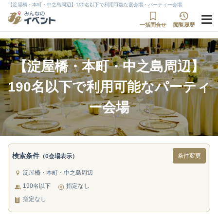
【淀屋橋・本町・中之島周辺】190名以下で利用可能な宴会場・パーティー会場
一括問合せ
閲覧履歴
【淀屋橋・本町・中之島周辺】
190名以下で利用可能なパーティ
ー会場
検索条件
条件変更
（0会場表示）
淀屋橋・本町・中之島周辺
190名以下
指定なし
指定なし