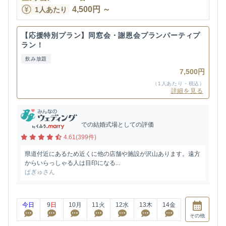
4,500
円
～
1人あたり
【応援特別プラン】同窓会・謝恩会プランパーティプ
ラン！
飲み放題
7,500円
（1人あたり・税込）
詳細を見る
での結婚式場としての評価
4.61(399件)
県道付近にあるため近くに他の店舗や施設が沢山あります。遠方
からいらっしゃる人は目印になる...
ぱぎゅさん
今日
9
日
10
月
11
火
12
水
13
木
14
金
その他