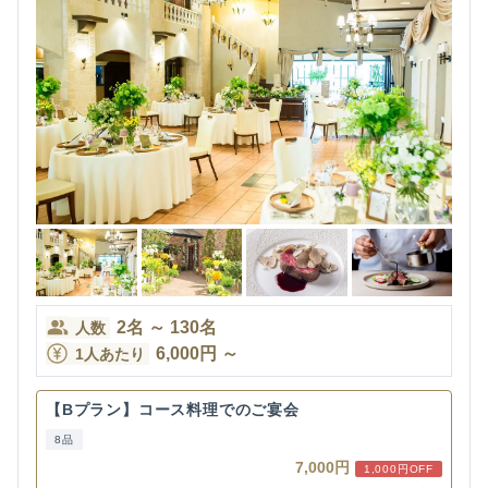
2
名
～
130
名
人数
6,000
円
～
1人あたり
【Bプラン】コース料理でのご宴会
8品
7,000円
1,000円OFF