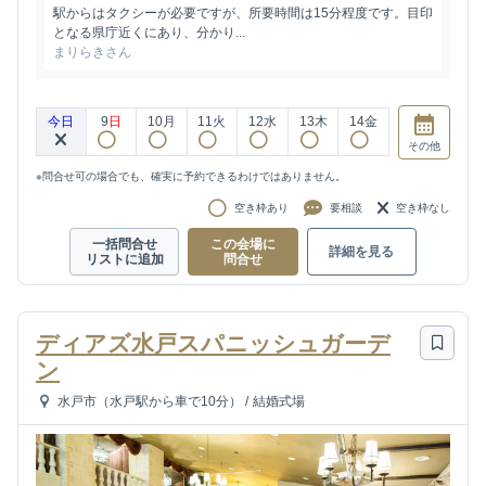
駅からはタクシーが必要ですが、所要時間は15分程度です。目印
となる県庁近くにあり、分かり...
まりらきさん
今日
9
日
10
月
11
火
12
水
13
木
14
金
その他
※問合せ可の場合でも、確実に予約できるわけではありません。
空き枠あり
要相談
空き枠なし
一括問合せ
この会場に
詳細を見る
リストに追加
問合せ
ディアズ水戸スパニッシュガーデ
ン
水戸市（水戸駅から車で10分）
/
結婚式場