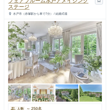
フェアブルーム水戸アメイジング
ステージ
水戸市（赤塚駅から車で7分）
/
結婚式場
～
250
名
人数