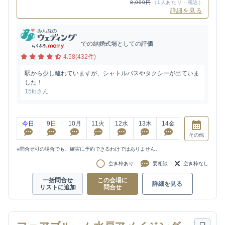
8,000円
（1人あたり・税込）
詳細を見る
での結婚式場としての評価
4.58(432件)
駅から少し離れていますが、シャトルバスやタクシーが出ていま
した！
15toさん
今日
9
日
10
月
11
火
12
水
13
木
14
金
その他
※問合せ可の場合でも、確実に予約できるわけではありません。
空き枠あり
要相談
空き枠なし
一括問合せ
この会場に
詳細を見る
リストに追加
問合せ