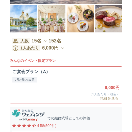
15
名
～
152
名
人数
6,000
円
～
1人あたり
みんなのイベント限定プラン
ご宴会プラン（A）
9品+飲み放題
6,000円
（1人あたり・税込）
詳細を見る
での結婚式場としての評価
4.58(509件)