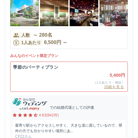
～
280
名
人数
6,500
円
～
1人あたり
みんなのイベント限定プラン
季節のパーティプラン
5,400円
（1人あたり・税込）
詳細を見る
での結婚式場としての評価
4.63(942件)
最寄り駅からアクセスしやすく、大きな道に面しているので、県
外の方でも分かりやすい場所にあ...
CF22さん