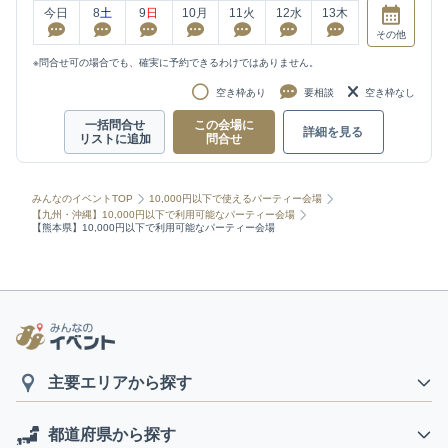
今日
8
土
9
日
10
月
11
火
12
水
13
木
その他
※問合せ可の場合でも、確実に予約できるわけではありません。
空き枠あり
要相談
空き枠なし
一括問合せ
この会場に
詳細を見る
リストに追加
問合せ
みんなのイベントTOP
10,000円以下で使えるパーティー会場
【九州・沖縄】10,000円以下で利用可能なパーティー会場
【熊本県】10,000円以下で利用可能なパーティー会場
主要エリアから探す
都道府県から探す