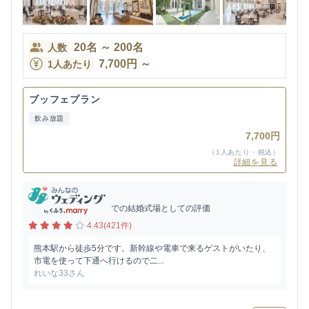
20
名
～
200
名
人数
7,700
円
～
1人あたり
ブッフェプラン
飲み放題
7,700円
（1人あたり・税込）
詳細を見る
での結婚式場としての評価
4.43(421件)
熊本駅から徒歩5分です。新幹線や電車で来るゲストがいたり、
市電を使って下通へ行けるので二...
れいな33さん