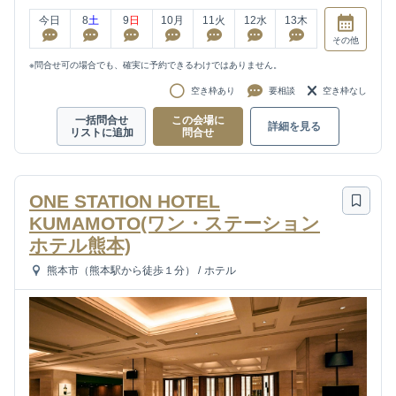
今日
8
土
9
日
10
月
11
火
12
水
13
木
その他
※問合せ可の場合でも、確実に予約できるわけではありません。
空き枠あり
要相談
空き枠なし
一括問合せ
この会場に
詳細を見る
リストに追加
問合せ
ONE STATION HOTEL
KUMAMOTO(ワン・ステーション
ホテル熊本)
熊本市（熊本駅から徒歩１分）
/
ホテル