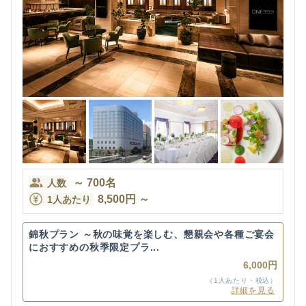
～
700
名
人数
8,500
円
～
1人あたり
錦秋プラン ～秋の味覚を楽しむ、懇親会や各種ご宴会
におすすめの秋季限定プラ...
6,000円
（1人あたり・税込）
詳細を見る