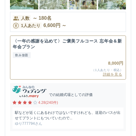
～
180
名
人数
6,600
円
～
1人あたり
〈一年の感謝を込めて〉ご褒美フルコース 忘年会＆新
年会プラン
飲み放題
8,000円
（1人あたり・税込）
詳細を見る
での結婚式場としての評価
4.28(240件)
駅などが近くにあるわけではないですけれども、送迎のバスが出
せてプラントにもついていたので...
ゆり777794さん