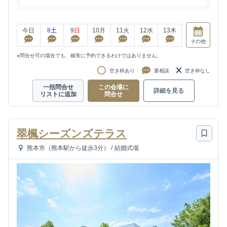
今日
8
土
9
日
10
月
11
火
12
水
13
木
その他
※問合せ可の場合でも、確実に予約できるわけではありません。
空き枠あり
要相談
空き枠なし
一括問合せ
この会場に
詳細を見る
リストに追加
問合せ
翠楓シーズンズテラス
熊本市（熊本駅から徒歩3分）
/
結婚式場