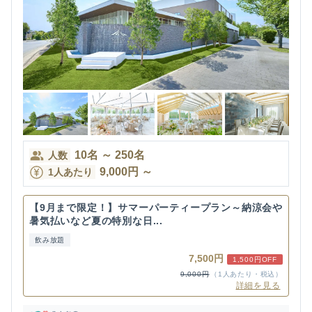
10
名
～
250
名
人数
9,000
円
～
1人あたり
【9月まで限定！】サマーパーティープラン～納涼会や
暑気払いなど夏の特別な日...
飲み放題
7,500円
1,500円OFF
9,000円
（1人あたり・税込）
詳細を見る