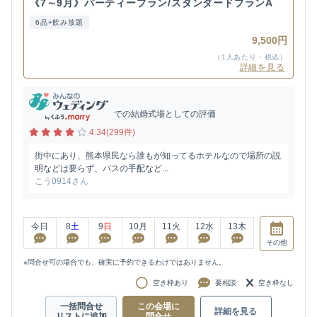
《7～9月》パーティープラン/スタンダードプランA
6品+飲み放題
9,500円
（1人あたり・税込）
詳細を見る
での結婚式場としての評価
4.34(299件)
街中にあり、熊本県民なら誰もが知ってるホテルなので場所の説
明などは要らず、バスの手配など...
こう0914さん
今日
8
土
9
日
10
月
11
火
12
水
13
木
その他
※問合せ可の場合でも、確実に予約できるわけではありません。
空き枠あり
要相談
空き枠なし
一括問合せ
この会場に
詳細を見る
リストに追加
問合せ