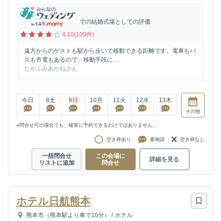
での結婚式場としての評価
4.10(109件)
遠方からのゲストも駅から歩いて移動できる距離です。電車もバ
スも市電もあるので、移動手段に...
たかふみあかねさん
今日
8
土
9
日
10
月
11
火
12
水
13
木
その他
※問合せ可の場合でも、確実に予約できるわけではありません。
空き枠あり
要相談
空き枠なし
一括問合せ
この会場に
詳細を見る
リストに追加
問合せ
ホテル日航熊本
熊本市（熊本駅より車で10分）
/
ホテル