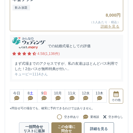
飲み放題
8,000円
（1人あたり・税込）
詳細を見る
での結婚式場としての評価
4.58(1,136件)
まず式場までのアクセスですが、私の友達はほとんどバス利用で
した！2台バスが無料特典が付い...
キューピー1114さん
今日
8
土
9
日
10
月
11
火
12
水
13
木
その他
※問合せ可の場合でも、確実に予約できるわけではありません。
空き枠あり
要相談
空き枠なし
一括問合せ
この会場に
詳細を見る
リストに追加
問合せ