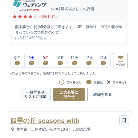
での結婚式場としての評価
4.04(14件)
熊本駅から徒歩5分ほどで着きます。 JR、新幹線、市電の駅が集
まっているので県外のゲス...
由衣12142025さん
今日
8
土
9
日
10
月
11
火
12
水
13
木
その他
※問合せ可の場合でも、確実に予約できるわけではありません。
空き枠あり
要相談
空き枠なし
一括問合せ
この会場に
詳細を見る
リストに追加
問合せ
四季の丘 seasons with
熊本市（上熊本駅から車で10分）
/
結婚式場