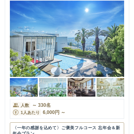
～
330
名
人数
6,000
円
～
1人あたり
〈一年の感謝を込めて〉ご褒美フルコース 忘年会＆新
年会プラン