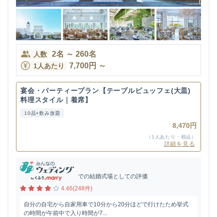
2
名
～
260
名
人数
7,700
円
～
1人あたり
宴会・パーティープラン【テーブルビュッフェ(大皿)
料理スタイル｜着席】
10品+飲み放題
8,470円
（1人あたり・税込）
詳細を見る
での結婚式場としての評価
4.46(248件)
自分の自宅から自家用車で10分から20分ほどで行けたため挙式
の時間が午前中で入り時間が7...