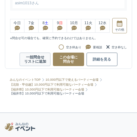
asim1013さん
今日
7
金
8
土
9
日
10
月
11
火
12
水
その他
※問合せ可の場合でも、確実に予約できるわけではありません。
空き枠あり
要相談
空き枠なし
一括問合せ
この会場に
詳細を見る
リストに追加
問合せ
みんなのイベントTOP
10,000円以下で使えるパーティー会場
【北陸・甲信越】10,000円以下で利用可能なパーティー会場
【福井県】10,000円以下で利用可能なパーティー会場
【福井市】10,000円以下で利用可能なパーティー会場