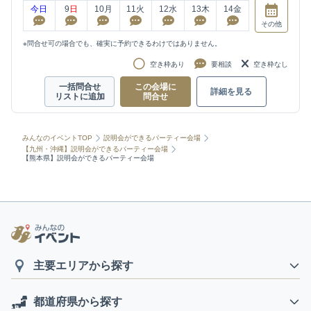
今日
9
日
10
月
11
火
12
水
13
木
14
金
その他
※問合せ可の場合でも、確実に予約できるわけではありません。
空き枠あり
要相談
空き枠なし
一括問合せ
この会場に
詳細を見る
リストに追加
問合せ
みんなのイベントTOP
説明会ができるパーティー会場
【九州・沖縄】説明会ができるパーティー会場
【熊本県】説明会ができるパーティー会場
主要エリアから探す
都道府県から探す