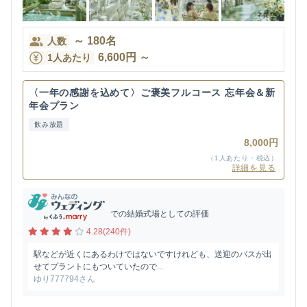
～
180
名
人数
6,600
円
～
1人あたり
〈一年の感謝を込めて〉ご褒美フルコース 忘年会＆新
年会プラン
飲み放題
8,000円
（1人あたり・税込）
詳細を見る
での結婚式場としての評価
4.28(240件)
駅などが近くにあるわけではないですけれども、送迎のバスが出
せてプラントにもついていたので...
ゆり777794さん