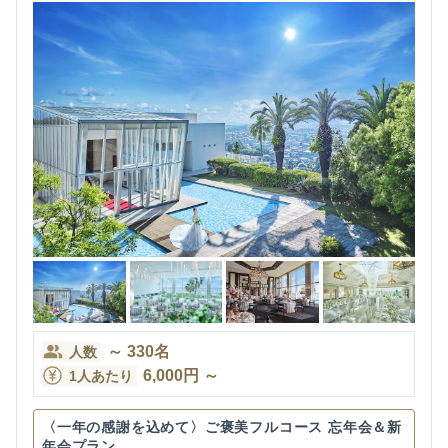
～
330
名
人数
6,000
円
～
1人あたり
〈一年の感謝を込めて〉ご褒美フルコース 忘年会＆新
年会プラン