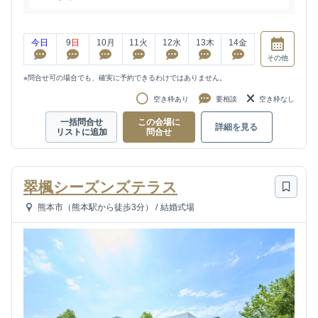
今日
9
日
10
月
11
火
12
水
13
木
14
金
その他
※問合せ可の場合でも、確実に予約できるわけではありません。
空き枠あり
要相談
空き枠なし
一括問合せ
この会場に
詳細を見る
リストに追加
問合せ
翠楓シーズンズテラス
熊本市（熊本駅から徒歩3分）
/
結婚式場