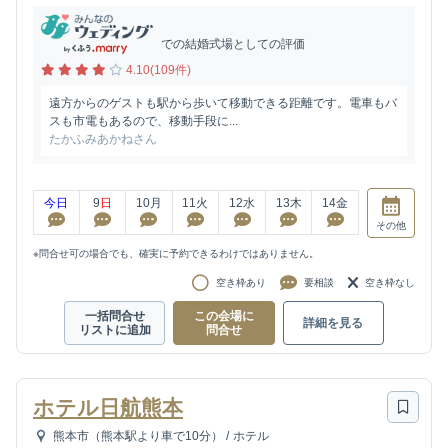
での結婚式場としての評価
4.10(109件)
遠方からのゲストも駅から歩いて移動できる距離です。電車もバ
スも市電もあるので、移動手段に...
たかふみあかねさん
今日
9
日
10
月
11
火
12
水
13
木
14
金
その他
※問合せ可の場合でも、確実に予約できるわけではありません。
空き枠あり
要相談
空き枠なし
一括問合せ
この会場に
詳細を見る
リストに追加
問合せ
ホテル日航熊本
熊本市（熊本駅より車で10分）
/
ホテル