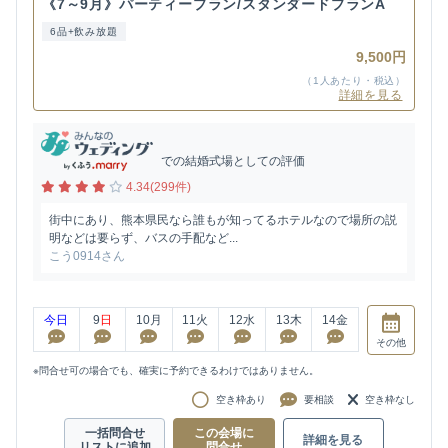
《7～9月》パーティープラン/スタンダードプランA
6品+飲み放題
9,500円
（1人あたり・税込）
詳細を見る
での結婚式場としての評価
4.34(299件)
街中にあり、熊本県民なら誰もが知ってるホテルなので場所の説
明などは要らず、バスの手配など...
こう0914さん
今日
9
日
10
月
11
火
12
水
13
木
14
金
その他
※問合せ可の場合でも、確実に予約できるわけではありません。
空き枠あり
要相談
空き枠なし
一括問合せ
この会場に
詳細を見る
リストに追加
問合せ