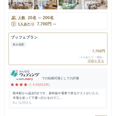
20
名
～
200
名
人数
7,700
円
～
1人あたり
ブッフェプラン
飲み放題
7,700円
（1人あたり・税込）
詳細を見る
での結婚式場としての評価
4.43(421件)
熊本駅から徒歩5分です。新幹線や電車で来るゲストがいたり、
市電を使って下通へ行けるので二...
れいな33さん