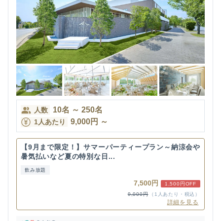
10
名
～
250
名
人数
9,000
円
～
1人あたり
【9月まで限定！】サマーパーティープラン～納涼会や
暑気払いなど夏の特別な日...
飲み放題
7,500円
1,500円OFF
9,000円
（1人あたり・税込）
詳細を見る