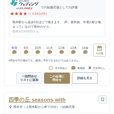
での結婚式場としての評価
4.04(14件)
熊本駅から徒歩5分ほどで着きます。 JR、新幹線、市電の駅が集
まっているので県外のゲス...
由衣12142025さん
今日
9
日
10
月
11
火
12
水
13
木
14
金
その他
※問合せ可の場合でも、確実に予約できるわけではありません。
空き枠あり
要相談
空き枠なし
一括問合せ
この会場に
詳細を見る
リストに追加
問合せ
四季の丘 seasons with
熊本市（上熊本駅から車で10分）
/
結婚式場