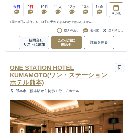
今日
9
日
10
月
11
火
12
水
13
木
14
金
その他
※問合せ可の場合でも、確実に予約できるわけではありません。
空き枠あり
要相談
空き枠なし
一括問合せ
この会場に
詳細を見る
リストに追加
問合せ
ONE STATION HOTEL
KUMAMOTO(ワン・ステーション
ホテル熊本)
熊本市（熊本駅から徒歩１分）
/
ホテル