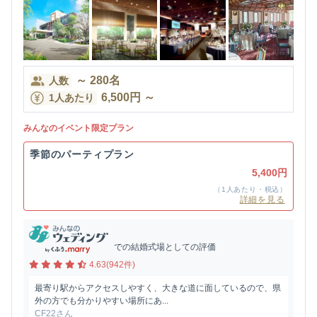
～
280
名
人数
6,500
円
～
1人あたり
みんなのイベント限定プラン
季節のパーティプラン
5,400円
（1人あたり・税込）
詳細を見る
での結婚式場としての評価
4.63(942件)
最寄り駅からアクセスしやすく、大きな道に面しているので、県
外の方でも分かりやすい場所にあ...
CF22さん