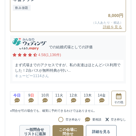
飲み放題
8,000円
（1人あたり・税込）
詳細を見る
での結婚式場としての評価
4.58(1,136件)
まず式場までのアクセスですが、私の友達はほとんどバス利用で
した！2台バスが無料特典が付い...
キューピー1114さん
今日
9
日
10
月
11
火
12
水
13
木
14
金
その他
※問合せ可の場合でも、確実に予約できるわけではありません。
空き枠あり
要相談
空き枠なし
一括問合せ
この会場に
詳細を見る
リストに追加
問合せ