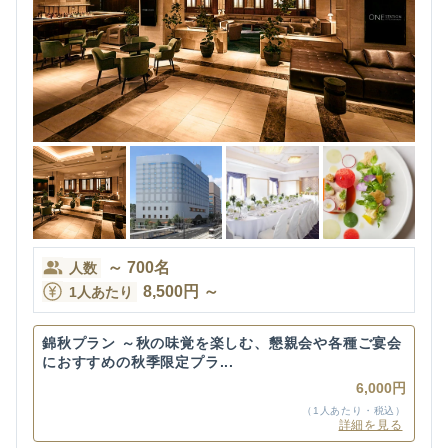
～
700
名
人数
8,500
円
～
1人あたり
錦秋プラン ～秋の味覚を楽しむ、懇親会や各種ご宴会
におすすめの秋季限定プラ...
6,000円
（1人あたり・税込）
詳細を見る