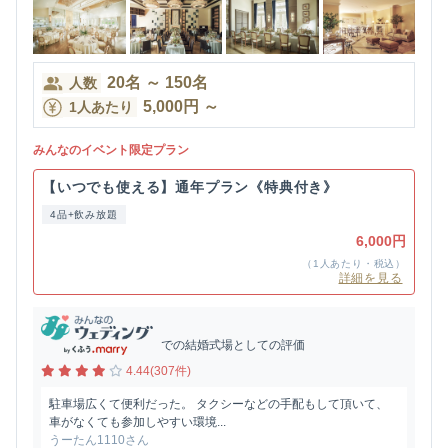
20
名
～
150
名
人数
5,000
円
～
1人あたり
みんなのイベント限定プラン
【いつでも使える】通年プラン《特典付き》
4品+飲み放題
6,000円
（1人あたり・税込）
詳細を見る
での結婚式場としての評価
4.44(307件)
駐車場広くて便利だった。 タクシーなどの手配もして頂いて、
車がなくても参加しやすい環境...
うーたん1110さん