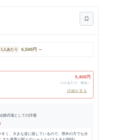
6,500
円
～
1人あたり
ン
ン
5,400円
（1人あたり・税込）
詳細を見る
結婚式場としての評価
)
やすく、大きな道に面しているので、県外の方でも分
 また最寄り駅とのシャトルバスもあり招待し...