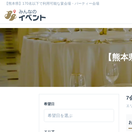
【熊本県】170名以下で利用可能な宴会場・パーティー会場
【熊本
7
希望日
エ
エリア