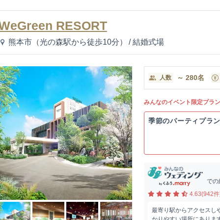
WeGreen RESORT
熊本市（光の森駅から徒歩10分）
/
結婚式場
～
280
名
人数
みんなのイベント限定プラ
季節のパーティプラ
での
4.63(942件
最寄り駅からアクセスし
かりやすい場所にあります