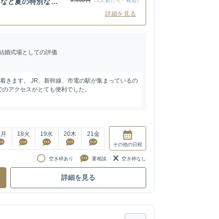
いなど夏の特別な日
9,000円
（1人あたり・税込）
詳細を見る
結婚式場としての評価
着きます。 JR、新幹線、市電の駅が集まっているの
でのアクセスがとても便利でした。
7
月
18
火
19
水
20
木
21
金
その他
の日程
空き枠あり
要相談
空き枠なし
詳細を見る