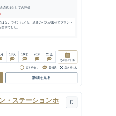
結婚式場としての評価
)
ではないですけれども、送迎のバスが出せてプラント
も便利でした。
7
月
18
火
19
水
20
木
21
金
その他
の日程
空き枠あり
要相談
空き枠なし
詳細を見る
TO(ワン・ステーションホ