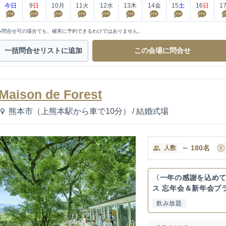
今日
9
日
10
月
11
火
12
水
13
木
14
金
15
土
16
日
1
※問合せ可の場合でも、確実に予約できるわけではありません。
一括問合せ
リストに追加
この会場に
問合せ
Maison de Forest
熊本市（上熊本駅から車で10分）
/
結婚式場
～
180
名
人数
〈一年の感謝を込め
ス 忘年会＆新年会プ
飲み放題