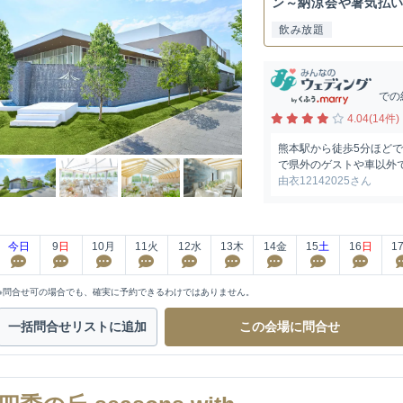
ン～納涼会や暑気払
の...
飲み放題
での
4.04(14件)
熊本駅から徒歩5分ほどで
で県外のゲストや車以外
由衣12142025さん
今日
9
日
10
月
11
火
12
水
13
木
14
金
15
土
16
日
1
※問合せ可の場合でも、確実に予約できるわけではありません。
一括問合せ
リストに追加
この会場に
問合せ