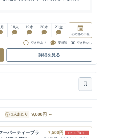
7
月
18
火
19
水
20
木
21
金
その他
の日程
空き枠あり
要相談
空き枠なし
詳細を見る
名
9,000
円
～
1人あたり
マーパーティープラ
7,500円
1,500円OFF