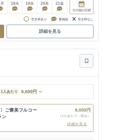
7
月
18
火
19
水
20
木
21
金
その他
の日程
空き枠あり
要相談
空き枠なし
詳細を見る
6,600
円
～
1人あたり
て〉ご褒美フルコー
8,000円
ラン
（1人あたり・税込）
詳細を見る