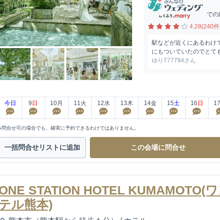
での
4.28(240件
駅などが近くにあるわけ
にもついていたのでとて
ゆり777794さん
今日
9
日
10
月
11
火
12
水
13
木
14
金
15
土
16
日
1
※問合せ可の場合でも、確実に予約できるわけではありません。
一括問合せ
リストに追加
この会場に
問合せ
ONE STATION HOTEL KUMAMO
テル熊本)