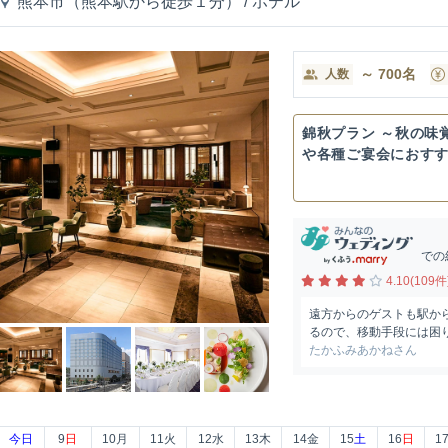
熊本市（熊本駅から徒歩１分）
/
ホテル
～
700
名
人数
錦秋プラン ～秋の味
や各種ご宴会におす
ン...
での
4.10(109件
遠方からのゲストも駅か
るので、移動手段には困
たかふみあかねさん
今日
9
日
10
月
11
火
12
水
13
木
14
金
15
土
16
日
1