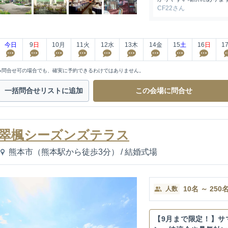
CF22さん
今日
9
日
10
月
11
火
12
水
13
木
14
金
15
土
16
日
1
※問合せ可の場合でも、確実に予約できるわけではありません。
一括問合せ
リストに追加
この会場に
問合せ
翠楓シーズンズテラス
熊本市（熊本駅から徒歩3分）
/
結婚式場
10
名
～
250
人数
【9月まで限定！】サ