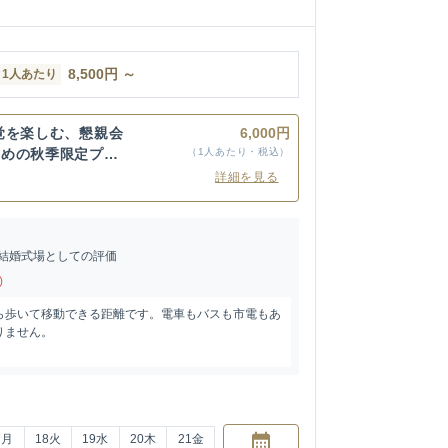
8,500
円
～
1人あたり
覚を楽しむ、懇親会
6,000円
すめの秋季限定プラ
（1人あたり・税込）
詳細を見る
結婚式場としての評価
)
ら歩いて移動できる距離です。電車もバスも市電もあ
りません。
7
月
18
火
19
水
20
木
21
金