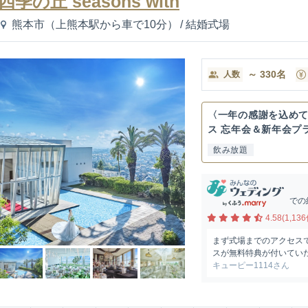
四季の丘 seasons with
熊本市（上熊本駅から車で10分）
/
結婚式場
～
330
名
人数
〈一年の感謝を込め
ス 忘年会＆新年会プ
飲み放題
での
4.58(1,136
まず式場までのアクセス
スが無料特典が付いていた
キューピー1114さん