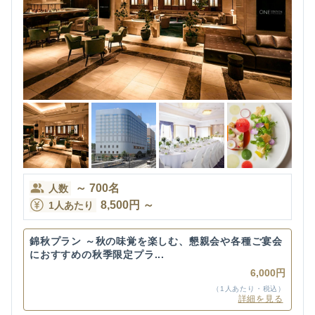
～
700
名
人数
8,500
円
～
1人あたり
錦秋プラン ～秋の味覚を楽しむ、懇親会や各種ご宴会
におすすめの秋季限定プラ...
6,000円
（1人あたり・税込）
詳細を見る