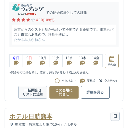
での結婚式場としての評価
4.10(109件)
遠方からのゲストも駅から歩いて移動できる距離です。電車もバ
スも市電もあるので、移動手段に...
たかふみあかねさん
今日
9
日
10
月
11
火
12
水
13
木
14
金
その他
※問合せ可の場合でも、確実に予約できるわけではありません。
空き枠あり
要相談
空き枠なし
一括問合せ
この会場に
詳細を見る
リストに追加
問合せ
ホテル日航熊本
熊本市（熊本駅より車で10分）
/
ホテル