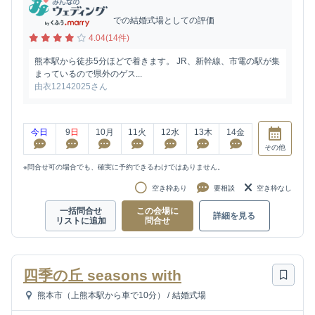
での結婚式場としての評価
4.04(14件)
熊本駅から徒歩5分ほどで着きます。 JR、新幹線、市電の駅が集
まっているので県外のゲス...
由衣12142025さん
今日
9
日
10
月
11
火
12
水
13
木
14
金
その他
※問合せ可の場合でも、確実に予約できるわけではありません。
空き枠あり
要相談
空き枠なし
一括問合せ
この会場に
詳細を見る
リストに追加
問合せ
四季の丘 seasons with
熊本市（上熊本駅から車で10分）
/
結婚式場