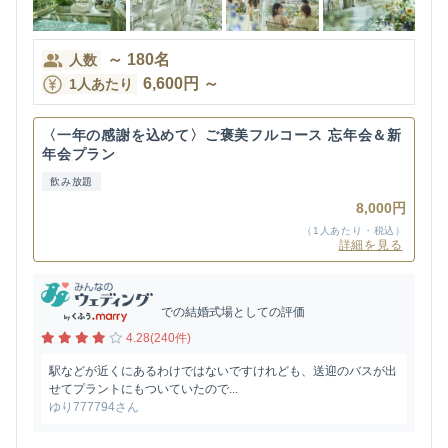
～
180
名
人数
6,600
円
～
1人あたり
〈一年の感謝を込めて〉ご褒美フルコース 忘年会＆新
年会プラン
飲み放題
8,000円
（1人あたり・税込）
詳細を見る
での結婚式場としての評価
4.28(240件)
駅などが近くにあるわけではないですけれども、送迎のバスが出
せてプラントにもついていたので...
ゆり777794さん