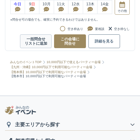
今日
9
日
10
月
11
火
12
水
13
木
14
金
その他
※問合せ可の場合でも、確実に予約できるわけではありません。
空き枠あり
要相談
空き枠なし
一括問合せ
この会場に
詳細を見る
リストに追加
問合せ
みんなのイベントTOP
10,000円以下で使えるパーティー会場
【九州・沖縄】10,000円以下で利用可能なパーティー会場
【熊本県】10,000円以下で利用可能なパーティー会場
【熊本市】10,000円以下で利用可能なパーティー会場
主要エリアから探す