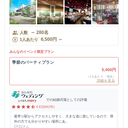
～
280
名
人数
6,500
円
～
1人あたり
みんなのイベント限定プラン
季節のパーティプラン
5,400円
（1人あたり・税込）
詳細を見る
での結婚式場としての評価
4.63(942件)
最寄り駅からアクセスしやすく、大きな道に面しているので、県
外の方でも分かりやすい場所にあ...
CF22さん