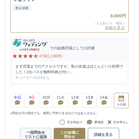
飲み放題
8,000円
（1人あたり・税込）
詳細を見る
での結婚式場としての評価
4.58(1,136件)
まず式場までのアクセスですが、私の友達はほとんどバス利用で
した！2台バスが無料特典が付い...
キューピー1114さん
今日
9
日
10
月
11
火
12
水
13
木
14
金
その他
※問合せ可の場合でも、確実に予約できるわけではありません。
空き枠あり
要相談
空き枠なし
一括問合せ
この会場に
詳細を見る
リストに追加
問合せ