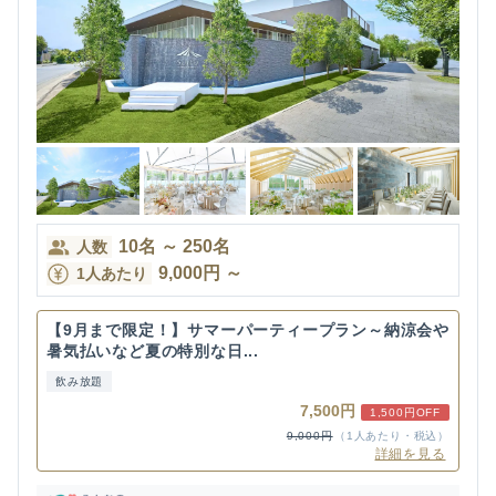
10
名
～
250
名
人数
9,000
円
～
1人あたり
【9月まで限定！】サマーパーティープラン～納涼会や
暑気払いなど夏の特別な日...
飲み放題
7,500円
1,500円OFF
9,000円
（1人あたり・税込）
詳細を見る