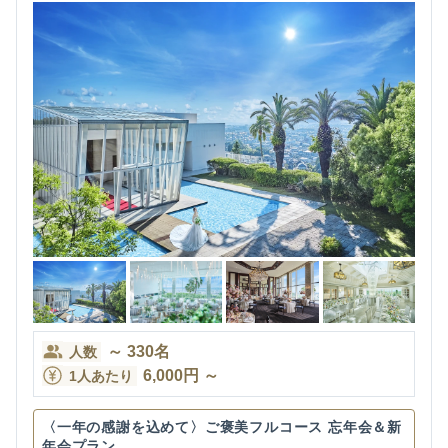
～
330
名
人数
6,000
円
～
1人あたり
〈一年の感謝を込めて〉ご褒美フルコース 忘年会＆新
年会プラン