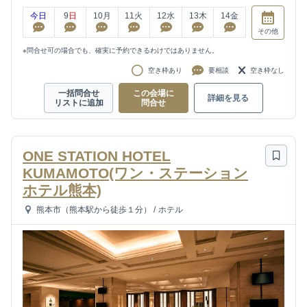
今日
9
日
10
月
11
火
12
水
13
木
14
金
その他
※問合せ可の場合でも、確実に予約できるわけではありません。
空き枠あり
要相談
空き枠なし
一括問合せ
この会場に
詳細を見る
リストに追加
問合せ
ONE STATION HOTEL
KUMAMOTO(ワン・ステーション
ホテル熊本)
熊本市（熊本駅から徒歩１分）
/
ホテル