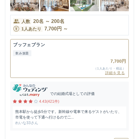
20
名
～
200
名
人数
7,700
円
～
1人あたり
ブッフェプラン
飲み放題
7,700円
（1人あたり・税込）
詳細を見る
での結婚式場としての評価
4.43(421件)
熊本駅から徒歩5分です。新幹線や電車で来るゲストがいたり、
市電を使って下通へ行けるので二...
れいな33さん