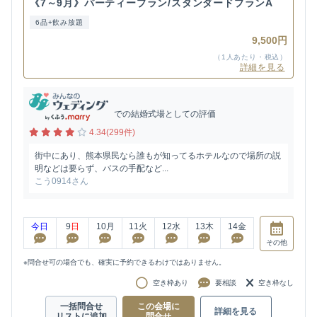
《7～9月》パーティープラン/スタンダードプランA
6品+飲み放題
9,500円
（1人あたり・税込）
詳細を見る
での結婚式場としての評価
4.34(299件)
街中にあり、熊本県民なら誰もが知ってるホテルなので場所の説
明などは要らず、バスの手配など...
こう0914さん
今日
9
日
10
月
11
火
12
水
13
木
14
金
その他
※問合せ可の場合でも、確実に予約できるわけではありません。
空き枠あり
要相談
空き枠なし
一括問合せ
この会場に
詳細を見る
リストに追加
問合せ