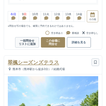
今日
9
日
10
月
11
火
12
水
13
木
14
金
その他
※問合せ可の場合でも、確実に予約できるわけではありません。
空き枠あり
要相談
空き枠なし
一括問合せ
この会場に
詳細を見る
リストに追加
問合せ
翠楓シーズンズテラス
熊本市（熊本駅から徒歩3分）
/
結婚式場