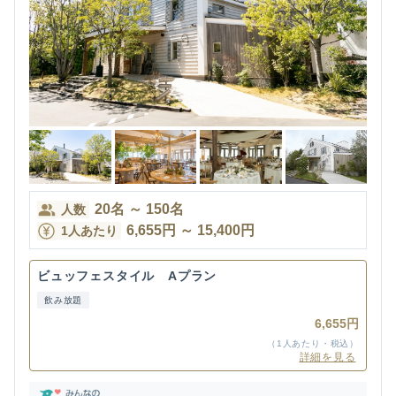
20
名
～
150
名
人数
6,655
円
～
15,400
円
1人あたり
ビュッフェスタイル Aプラン
飲み放題
6,655円
（1人あたり・税込）
詳細を見る