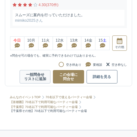
4.30(370件)
スムーズに案内を行っていただけました。
mimiko2025さん
今日
10
月
11
火
12
水
13
木
14
金
15
土
その他
※問合せ可の場合でも、確実に予約できるわけではありません。
空き枠あり
要相談
空き枠なし
一括問合せ
この会場に
詳細を見る
リストに追加
問合せ
みんなのイベントTOP
70名以下で使えるパーティー会場
【首都圏】70名以下で利用可能なパーティー会場
【千葉県】70名以下で利用可能なパーティー会場
【千葉県その他】70名以下で利用可能なパーティー会場