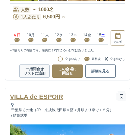
～
1000
名
人数
6,500
円
～
1人あたり
今日
10
月
11
火
12
水
13
木
14
金
15
土
その他
※問合せ可の場合でも、確実に予約できるわけではありません。
空き枠あり
要相談
空き枠なし
一括問合せ
この会場に
詳細を見る
リストに追加
問合せ
VILLA de ESPOIR
千葉県その他（JR・京成線成田駅＆酒々井駅より車で１５分）
/
結婚式場