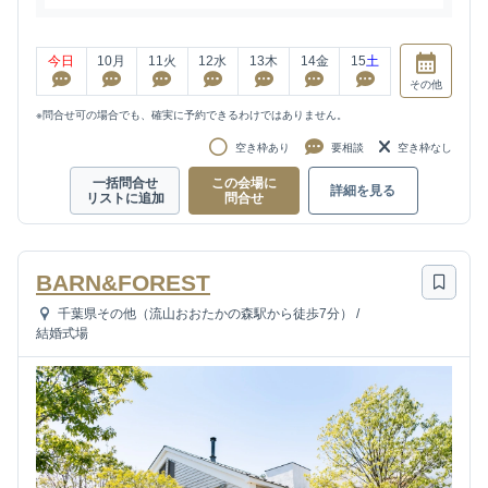
今日
10
月
11
火
12
水
13
木
14
金
15
土
その他
※問合せ可の場合でも、確実に予約できるわけではありません。
空き枠あり
要相談
空き枠なし
一括問合せ
この会場に
詳細を見る
リストに追加
問合せ
BARN&FOREST
千葉県その他（流山おおたかの森駅から徒歩7分）
/
結婚式場