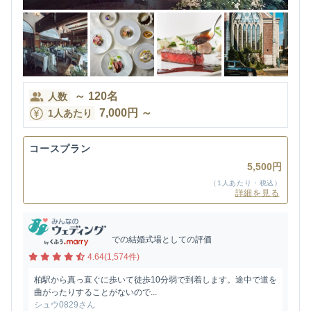
～
120
名
人数
7,000
円
～
1人あたり
コースプラン
5,500円
（1人あたり・税込）
詳細を見る
での結婚式場としての評価
4.64(1,574件)
柏駅から真っ直ぐに歩いて徒歩10分弱で到着します。途中で道を
曲がったりすることがないので...
シュウ0829さん