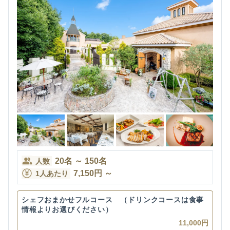
20
名
～
150
名
人数
7,150
円
～
1人あたり
シェフおまかせフルコース （ドリンクコースは食事
情報よりお選びください）
11,000円