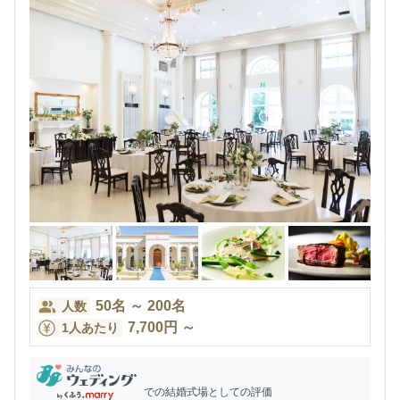
50
名
～
200
名
人数
7,700
円
～
1人あたり
での結婚式場としての評価