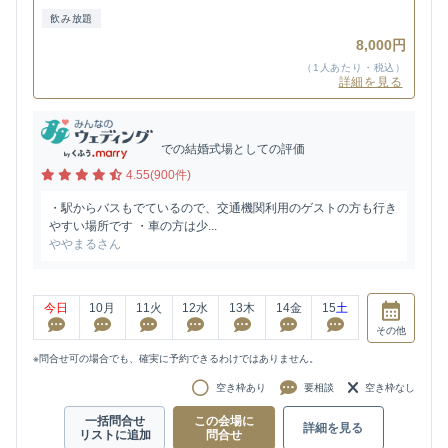
飲み放題
8,000円
（1人あたり・税込）
詳細を見る
での結婚式場としての評価
4.55(900件)
・駅からバスもでているので、交通機関利用のゲストの方も行き
やすい場所です ・車の方は少...
ややまるさん
今日
10
月
11
火
12
水
13
木
14
金
15
土
その他
※問合せ可の場合でも、確実に予約できるわけではありません。
空き枠あり
要相談
空き枠なし
一括問合せ
この会場に
詳細を見る
リストに追加
問合せ