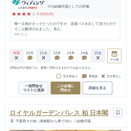
での結婚式場としての評価
4.30(91件)
唯一立地がネックだったのですが、送迎バスを出して頂けたので
そこも解消されました。 私た...
wm.さん
今日
10
月
11
火
12
水
13
木
14
金
15
土
その他
※問合せ可の場合でも、確実に予約できるわけではありません。
空き枠あり
要相談
空き枠なし
一括問合せ
この会場に
詳細を見る
リストに追加
問合せ
ロイヤルガーデンパレス 柏 日本閣
千葉県その他（南柏駅から車で3分）
/
結婚式場