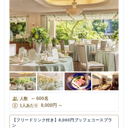
～
600
名
人数
8,000
円
～
1人あたり
【フリードリンク付き】8,000円ブッフェコースプラ
ン