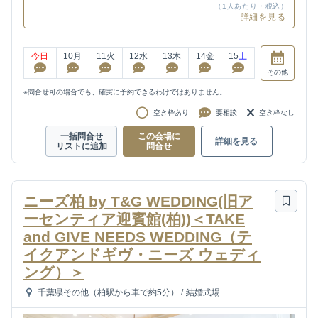
（1人あたり・税込）
詳細を見る
今日
10
月
11
火
12
水
13
木
14
金
15
土
その他
※問合せ可の場合でも、確実に予約できるわけではありません。
空き枠あり
要相談
空き枠なし
一括問合せ
この会場に
詳細を見る
リストに追加
問合せ
ニーズ柏 by T&G WEDDING(旧ア
ーセンティア迎賓館(柏))＜TAKE
and GIVE NEEDS WEDDING（テ
イクアンドギヴ・ニーズ ウェディ
ング）＞
千葉県その他（柏駅から車で約5分）
/
結婚式場