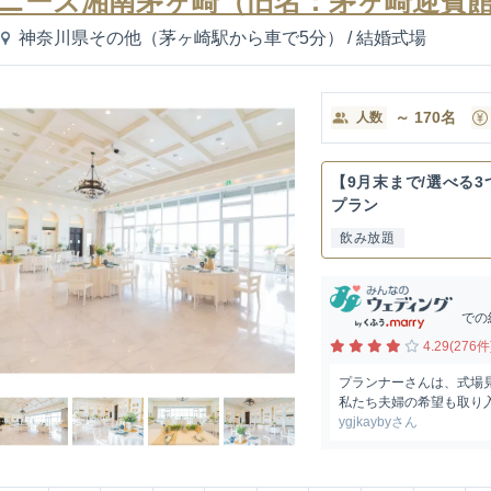
ニーズ湘南茅ヶ崎（旧名：茅ヶ崎迎賓
神奈川県その他（茅ヶ崎駅から車で5分）
/
結婚式場
～
170
名
人数
【9月末まで/選べる
プラン
飲み放題
での
4.29(276件
プランナーさんは、式場
私たち夫婦の希望も取り入
ygjkaybyさん