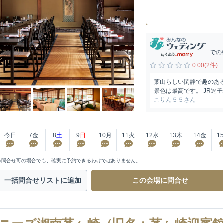
での
0.00(2件)
葉山らしい閑静で趣のあ
景色は最高です。 JR逗
こりん５５さん
今日
7
金
8
土
9
日
10
月
11
火
12
水
13
木
14
金
1
※問合せ可の場合でも、確実に予約できるわけではありません。
一括問合せ
リストに追加
この会場に
問合せ