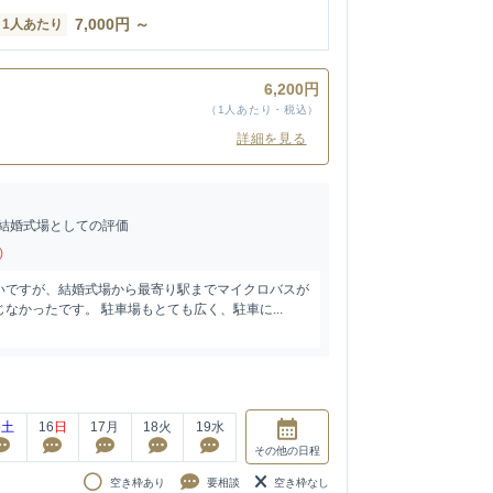
7,000
円
～
1人あたり
ン
6,200円
（1人あたり・税込）
詳細を見る
結婚式場としての評価
)
いですが、結婚式場から最寄り駅までマイクロバスが
なかったです。 駐車場もとても広く、駐車に...
5
土
16
日
17
月
18
火
19
水
その他
の日程
空き枠あり
要相談
空き枠なし