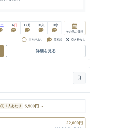
5
土
16
日
17
月
18
火
19
水
その他
の日程
空き枠あり
要相談
空き枠なし
詳細を見る
5,500
円
～
1人あたり
22,000円