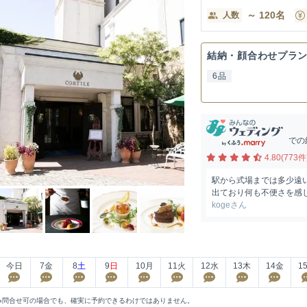
～
120
名
人数
結納・顔合わせプラ
6品
での
4.80(773件
駅から式場までは多少遠
出ており何も不便さを感じ
kogeさん
今日
7
金
8
土
9
日
10
月
11
火
12
水
13
木
14
金
1
※問合せ可の場合でも、確実に予約できるわけではありません。