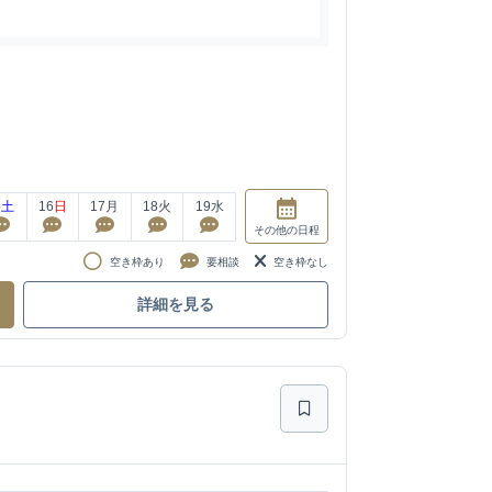
5
土
16
日
17
月
18
火
19
水
その他
の日程
空き枠あり
要相談
空き枠なし
詳細を見る