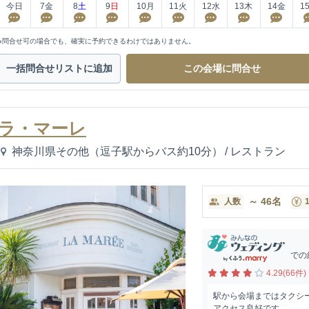
今日
7
金
8
土
9
日
10
月
11
火
12
水
13
木
14
金
1
※問合せ可の場合でも、確実に予約できるわけではありません。
一括問合せ
リストに追加
この会場に
問合せ
ラ・マーレ
神奈川県その他（逗子駅からバス約10分）
/
レストラン
～
46
名
人数
での
4.29(66件)
駅から会場まではタクシ
アクセス良好です。