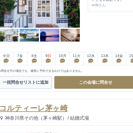
entkさん
今日
7
金
8
土
9
日
10
月
11
火
12
水
13
木
14
金
1
※問合せ可の場合でも、確実に予約できるわけではありません。
一括問合せ
リストに追加
この会場に
問合せ
コルティーレ茅ヶ崎
神奈川県その他（茅ヶ崎駅）
/
結婚式場