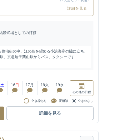
（1人あたり・税込）
詳細を見る
結婚式場としての評価
る住宅街の中、江の島を望める小浜海岸の脇に立ち、
子駅、京急逗子葉山駅からバス、タクシーです...
5
土
16
日
17
月
18
火
19
水
その他
の日程
空き枠あり
要相談
空き枠なし
詳細を見る