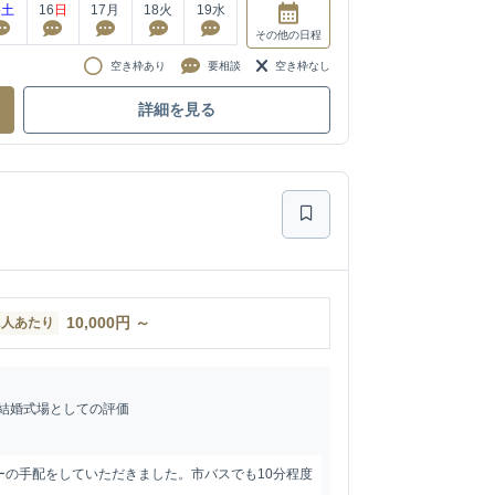
5
土
16
日
17
月
18
火
19
水
その他
の日程
空き枠あり
要相談
空き枠なし
詳細を見る
10,000
円
～
1人あたり
結婚式場としての評価
ーの手配をしていただきました。市バスでも10分程度