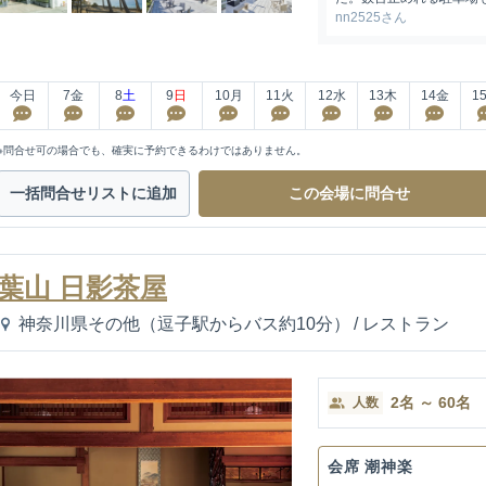
nn2525さん
今日
7
金
8
土
9
日
10
月
11
火
12
水
13
木
14
金
1
※問合せ可の場合でも、確実に予約できるわけではありません。
一括問合せ
リストに追加
この会場に
問合せ
葉山 日影茶屋
神奈川県その他（逗子駅からバス約10分）
/
レストラン
2
名
～
60
名
人数
会席 潮神楽