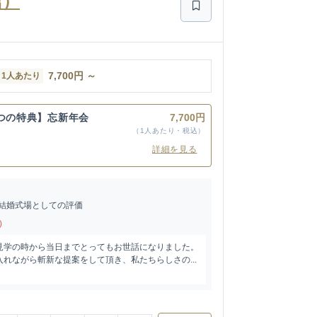
館）
7,700
円
～
1人あたり
3つの特典】忘新年会
7,700円
（1人あたり・税込）
詳細を見る
結婚式場としての評価
)
見学の時から当日までとってもお世話になりました。
れながら斬新な提案をして頂き、私たちらしさの...