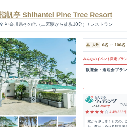
指帆亭 Shihantei Pine Tree Resort
神奈川県その他（二宮駅から徒歩10分）
/
レストラン
6
名
～
100
名
人数
みんなのイベント限定プラ
歓迎会・送迎会プラ
での
4.45(322件
駅から少し歩くものの、
た。数台止めれる駐車場