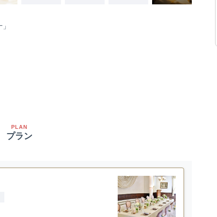
ナ」
」
PLAN
プラン
ス