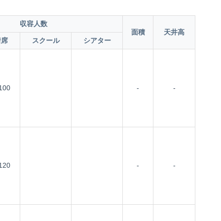
収容人数
面積
天井高
着席
スクール
シアター
100
-
-
120
-
-