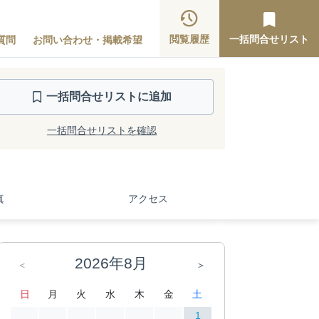
閲覧履歴
一括問合せリスト
質問
お問い合わせ・掲載希望
一括問合せ
リストに追加
一括問合せリストを確認
真
アクセス
2026年8月
＜
＞
日
月
火
水
木
金
土
1