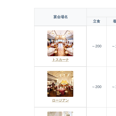
宴会場名
立食
～200
～
トスカーナ
～200
～
ロージアン