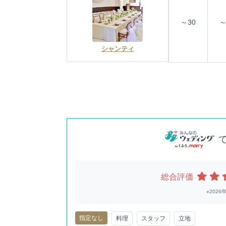
～30
～
シャンティ
総合評価
※202
指定なし
料理
スタッフ
立地