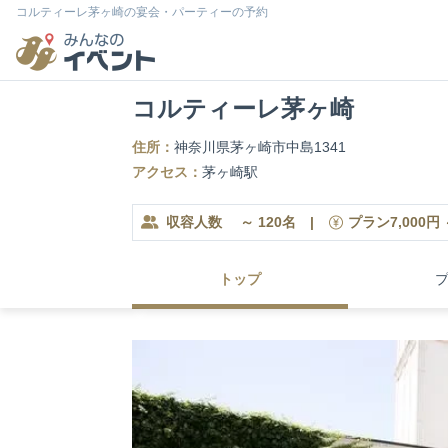
コルティーレ茅ヶ崎の宴会・パーティーの予約
コルティーレ茅ヶ崎
住所：
神奈川県茅ヶ崎市中島1341
アクセス：
茅ヶ崎駅
収容人数
～
120
名
|
プラン
7,000
円
トップ