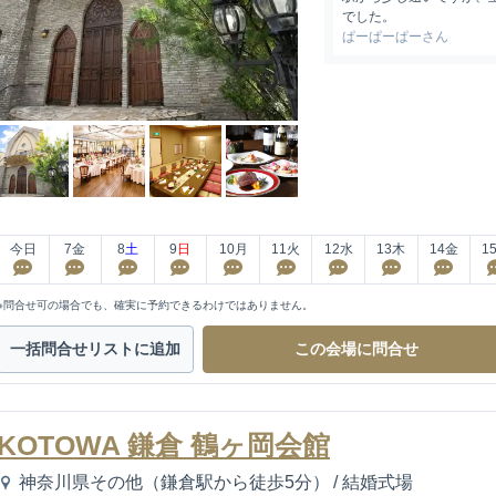
でした。
ぱーぱーぱーさん
今日
7
金
8
土
9
日
10
月
11
火
12
水
13
木
14
金
1
※問合せ可の場合でも、確実に予約できるわけではありません。
一括問合せ
リストに追加
この会場に
問合せ
KOTOWA 鎌倉 鶴ヶ岡会館
神奈川県その他（鎌倉駅から徒歩5分）
/
結婚式場