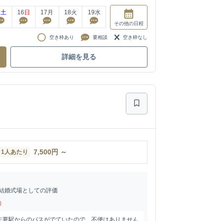
5
土
16
日
17
月
18
火
19
水
その他
の日程
空き枠あり
要相談
空き枠なし
詳細を見る
7,500
円
～
1人あたり
結婚式場としての評価
)
主要駅からのバスがでていたので、不便はありません