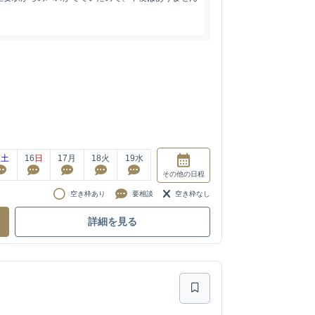
5
土
16
日
17
月
18
火
19
水
その他
の日程
空き枠あり
要相談
空き枠なし
詳細を見る