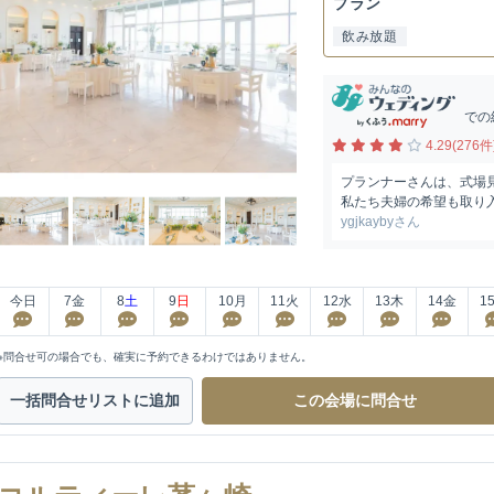
プラン
飲み放題
での
4.29(276件
プランナーさんは、式場
私たち夫婦の希望も取り入
ygjkaybyさん
今日
7
金
8
土
9
日
10
月
11
火
12
水
13
木
14
金
1
※問合せ可の場合でも、確実に予約できるわけではありません。
一括問合せ
リストに追加
この会場に
問合せ