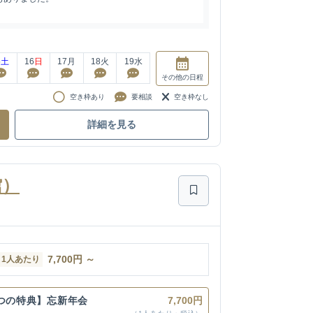
5
土
16
日
17
月
18
火
19
水
その他
の日程
空き枠あり
要相談
空き枠なし
詳細を見る
館）
7,700
円
～
1人あたり
3つの特典】忘新年会
7,700円