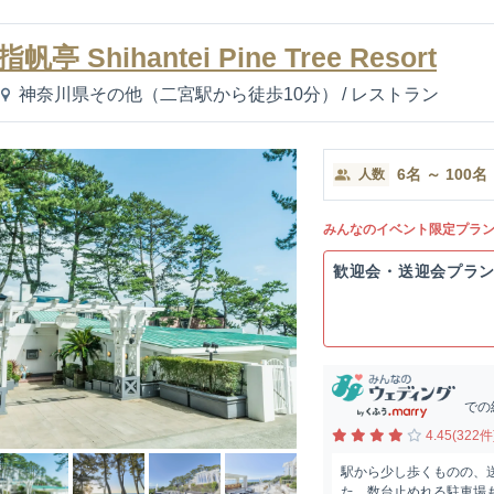
指帆亭 Shihantei Pine Tree Resort
神奈川県その他（二宮駅から徒歩10分）
/
レストラン
6
名
～
100
名
人数
みんなのイベント限定プラ
歓迎会・送迎会プラ
での
4.45(322件
駅から少し歩くものの、
た。数台止めれる駐車場