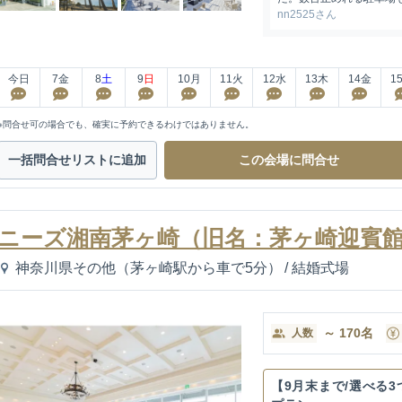
nn2525さん
今日
7
金
8
土
9
日
10
月
11
火
12
水
13
木
14
金
1
※問合せ可の場合でも、確実に予約できるわけではありません。
一括問合せ
リストに追加
この会場に
問合せ
ニーズ湘南茅ヶ崎（旧名：茅ヶ崎迎賓
神奈川県その他（茅ヶ崎駅から車で5分）
/
結婚式場
～
170
名
人数
【9月末まで/選べる