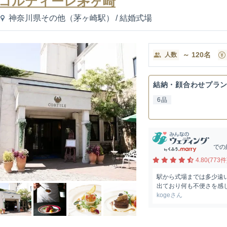
コルティーレ茅ヶ崎
神奈川県その他（茅ヶ崎駅）
/
結婚式場
～
120
名
人数
結納・顔合わせプラ
6品
での
4.80(773件
駅から式場までは多少遠
出ており何も不便さを感じ
kogeさん