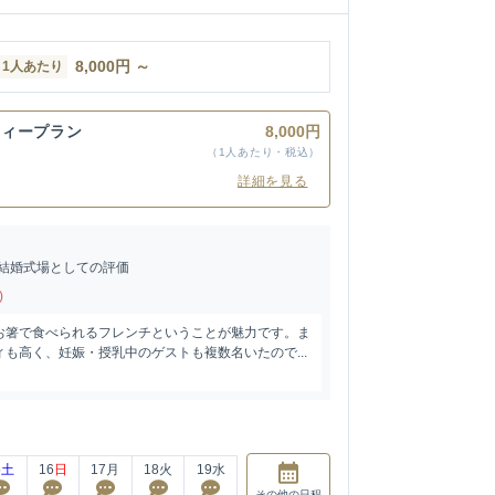
8,000
円
～
1人あたり
ティープラン
8,000円
（1人あたり・税込）
詳細を見る
結婚式場としての評価
)
お箸で食べられるフレンチということが魅力です。ま
も高く、妊娠・授乳中のゲストも複数名いたので...
5
土
16
日
17
月
18
火
19
水
その他
の日程