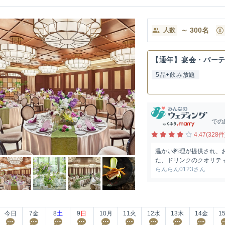
～
300
名
人数
【通年】宴会・パー
5品+飲み放題
での
4.47(328件
温かい料理が提供され、
た、ドリンクのクオリティ
らんらん0123さん
今日
7
金
8
土
9
日
10
月
11
火
12
水
13
木
14
金
1