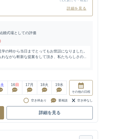
（1人あたり・税込）
詳細を見る
結婚式場としての評価
)
見学の時から当日までとってもお世話になりました。
れながら斬新な提案をして頂き、私たちらしさの...
5
土
16
日
17
月
18
火
19
水
その他
の日程
空き枠あり
要相談
空き枠なし
詳細を見る