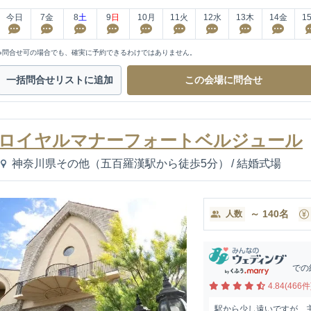
今日
7
金
8
土
9
日
10
月
11
火
12
水
13
木
14
金
1
※問合せ可の場合でも、確実に予約できるわけではありません。
一括問合せ
リストに追加
この会場に
問合せ
ロイヤルマナーフォートベルジュール
神奈川県その他（五百羅漢駅から徒歩5分）
/
結婚式場
～
140
名
人数
での
4.84(466件
駅から少し遠いですが、