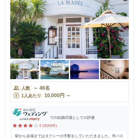
～
46
名
人数
10,000
円
～
1人あたり
での結婚式場としての評価
4.29(66件)
駅から会場まではタクシーの手配をしていただきました。市バス