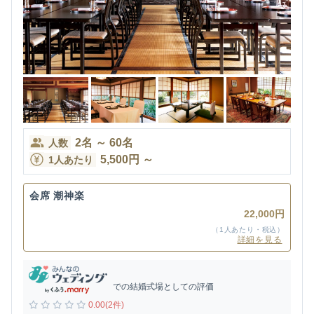
2
名
～
60
名
人数
5,500
円
～
1人あたり
会席 潮神楽
22,000円
（1人あたり・税込）
詳細を見る
での結婚式場としての評価
0.00(2件)