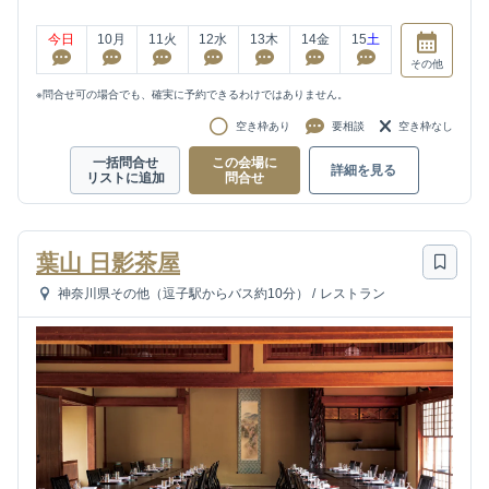
今日
10
月
11
火
12
水
13
木
14
金
15
土
その他
※問合せ可の場合でも、確実に予約できるわけではありません。
空き枠あり
要相談
空き枠なし
一括問合せ
この会場に
詳細を見る
リストに追加
問合せ
葉山 日影茶屋
神奈川県その他（逗子駅からバス約10分）
/
レストラン