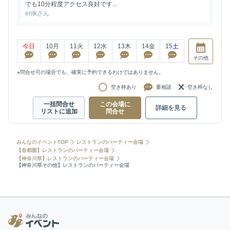
でも10分程度アクセス良好です...
entkさん
今日
10
月
11
火
12
水
13
木
14
金
15
土
その他
※問合せ可の場合でも、確実に予約できるわけではありません。
空き枠あり
要相談
空き枠なし
一括問合せ
この会場に
詳細を見る
リストに追加
問合せ
みんなのイベントTOP
レストランのパーティー会場
【首都圏】レストランのパーティー会場
【神奈川県】レストランのパーティー会場
【神奈川県その他】レストランのパーティー会場