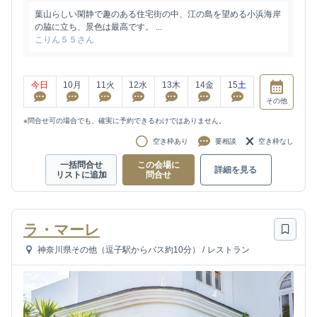
葉山らしい閑静で趣のある住宅街の中、江の島を望める小浜海岸
の脇に立ち、景色は最高です。 ...
こりん５５さん
今日
10
月
11
火
12
水
13
木
14
金
15
土
その他
※問合せ可の場合でも、確実に予約できるわけではありません。
空き枠あり
要相談
空き枠なし
一括問合せ
この会場に
詳細を見る
リストに追加
問合せ
ラ・マーレ
神奈川県その他（逗子駅からバス約10分）
/
レストラン