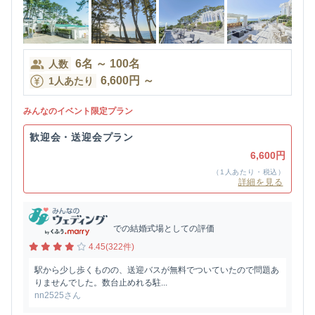
6
名
～
100
名
人数
6,600
円
～
1人あたり
みんなのイベント限定プラン
歓迎会・送迎会プラン
6,600円
（1人あたり・税込）
詳細を見る
での結婚式場としての評価
4.45(322件)
駅から少し歩くものの、送迎バスが無料でついていたので問題あ
りませんでした。数台止めれる駐...
nn2525さん