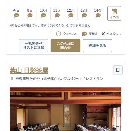
今日
9
日
10
月
11
火
12
水
13
木
14
金
その他
※問合せ可の場合でも、確実に予約できるわけではありません。
空き枠あり
要相談
空き枠なし
一括問合せ
この会場に
詳細を見る
リストに追加
問合せ
葉山 日影茶屋
神奈川県その他（逗子駅からバス約10分）
/
レストラン