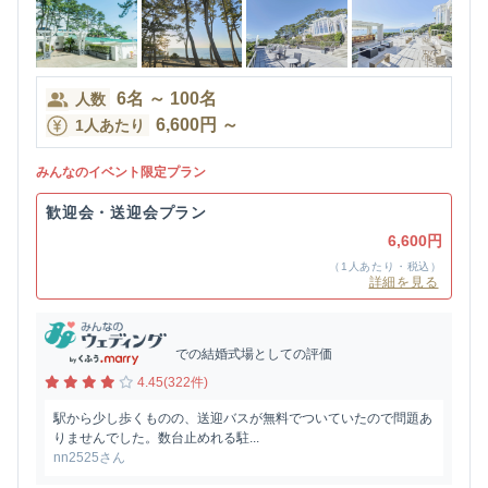
6
名
～
100
名
人数
6,600
円
～
1人あたり
みんなのイベント限定プラン
歓迎会・送迎会プラン
6,600円
（1人あたり・税込）
詳細を見る
での結婚式場としての評価
4.45(322件)
駅から少し歩くものの、送迎バスが無料でついていたので問題あ
りませんでした。数台止めれる駐...
nn2525さん