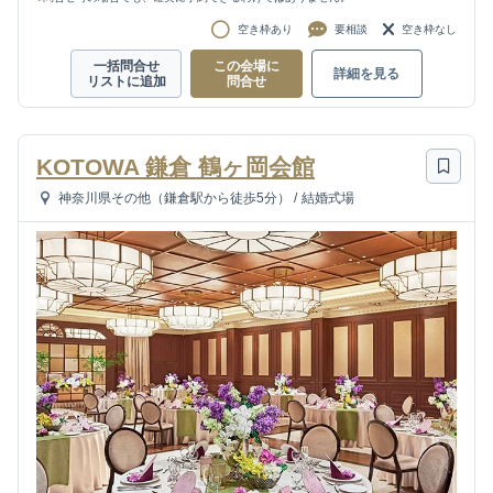
空き枠あり
要相談
空き枠なし
一括問合せ
この会場に
詳細を見る
リストに追加
問合せ
KOTOWA 鎌倉 鶴ヶ岡会館
神奈川県その他（鎌倉駅から徒歩5分）
/
結婚式場