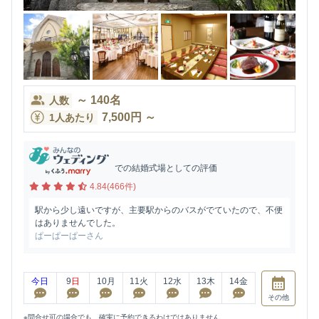
～
140
名
人数
7,500
円
～
1人あたり
での結婚式場としての評価
4.84(466件)
駅から少し遠いですが、主要駅からのバスがでていたので、不便
はありませんでした。
ぱーぱーぱーさん
今日
9
日
10
月
11
火
12
水
13
木
14
金
その他
※問合せ可の場合でも、確実に予約できるわけではありません。