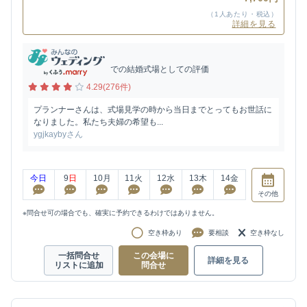
（1人あたり・税込）
詳細を見る
での結婚式場としての評価
4.29(276件)
プランナーさんは、式場見学の時から当日までとってもお世話に
なりました。私たち夫婦の希望も...
ygjkaybyさん
今日
9
日
10
月
11
火
12
水
13
木
14
金
その他
※問合せ可の場合でも、確実に予約できるわけではありません。
空き枠あり
要相談
空き枠なし
一括問合せ
この会場に
詳細を見る
リストに追加
問合せ