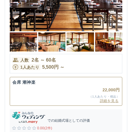
2
名
～
60
名
人数
5,500
円
～
1人あたり
会席 潮神楽
22,000円
（1人あたり・税込）
詳細を見る
での結婚式場としての評価
0.00(2件)