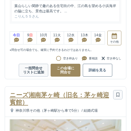
葉山らしい閑静で趣のある住宅街の中、江の島を望める小浜海岸
の脇に立ち、景色は最高です。 ...
こりん５５さん
今日
9
日
10
月
11
火
12
水
13
木
14
金
その他
※問合せ可の場合でも、確実に予約できるわけではありません。
空き枠あり
要相談
空き枠なし
一括問合せ
この会場に
詳細を見る
リストに追加
問合せ
ニーズ湘南茅ヶ崎（旧名：茅ヶ崎迎
賓館）
神奈川県その他（茅ヶ崎駅から車で5分）
/
結婚式場