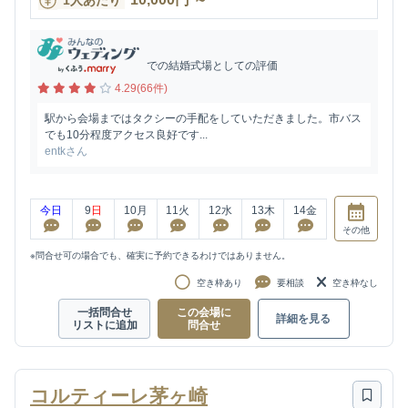
1人あたり
での結婚式場としての評価
4.29(66件)
駅から会場まではタクシーの手配をしていただきました。市バス
でも10分程度アクセス良好です...
entkさん
今日
9
日
10
月
11
火
12
水
13
木
14
金
その他
※問合せ可の場合でも、確実に予約できるわけではありません。
空き枠あり
要相談
空き枠なし
一括問合せ
この会場に
詳細を見る
リストに追加
問合せ
コルティーレ茅ヶ崎