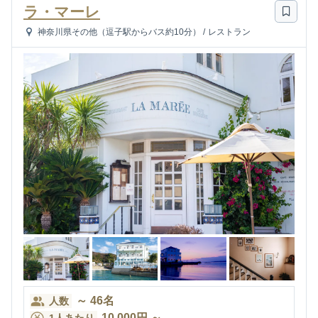
ラ・マーレ
神奈川県その他（逗子駅からバス約10分）
/
レストラン
～
46
名
人数
10,000
円
～