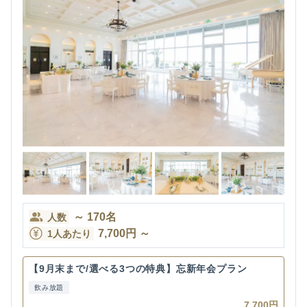
～
170
名
人数
7,700
円
～
1人あたり
【9月末まで/選べる3つの特典】忘新年会プラン
飲み放題
7,700円