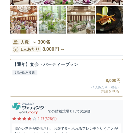
～
300
名
人数
8,000
円
～
1人あたり
【通年】宴会・パーティープラン
5品+飲み放題
8,000円
（1人あたり・税込）
詳細を見る
での結婚式場としての評価
4.47(328件)
温かい料理が提供され、お箸で食べられるフレンチということが