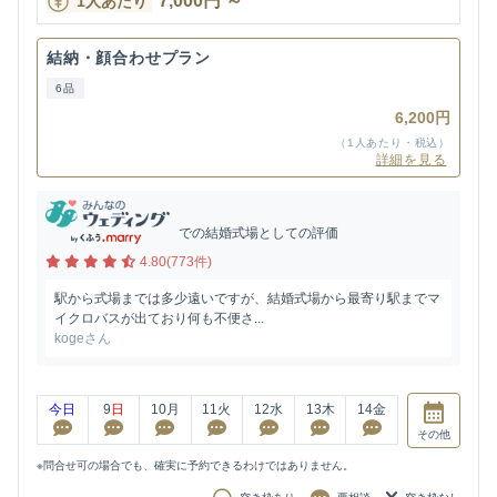
7,000
円
～
1人あたり
結納・顔合わせプラン
6品
6,200円
（1人あたり・税込）
詳細を見る
での結婚式場としての評価
4.80(773件)
駅から式場までは多少遠いですが、結婚式場から最寄り駅までマ
イクロバスが出ており何も不便さ...
kogeさん
今日
9
日
10
月
11
火
12
水
13
木
14
金
その他
※問合せ可の場合でも、確実に予約できるわけではありません。