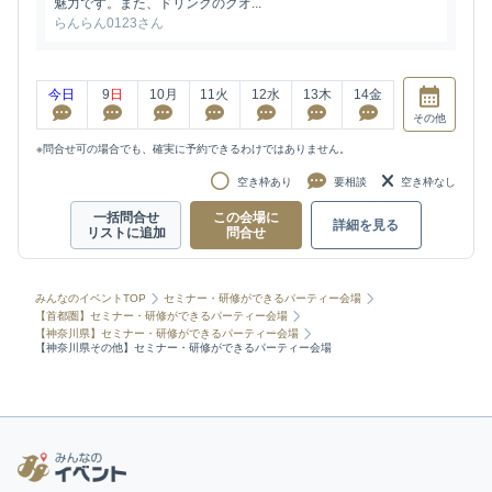
魅力です。また、ドリンクのクオ...
らんらん0123さん
今日
9
日
10
月
11
火
12
水
13
木
14
金
その他
※問合せ可の場合でも、確実に予約できるわけではありません。
空き枠あり
要相談
空き枠なし
一括問合せ
この会場に
詳細を見る
リストに追加
問合せ
みんなのイベントTOP
セミナー・研修ができるパーティー会場
【首都圏】セミナー・研修ができるパーティー会場
【神奈川県】セミナー・研修ができるパーティー会場
【神奈川県その他】セミナー・研修ができるパーティー会場