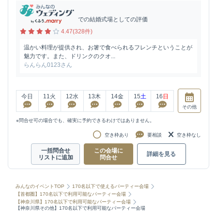
での結婚式場としての評価
4.47(328件)
温かい料理が提供され、お箸で食べられるフレンチということが
魅力です。また、ドリンクのクオ...
らんらん0123さん
今日
11
火
12
水
13
木
14
金
15
土
16
日
その他
※問合せ可の場合でも、確実に予約できるわけではありません。
空き枠あり
要相談
空き枠なし
一括問合せ
この会場に
詳細を見る
リストに追加
問合せ
みんなのイベントTOP
170名以下で使えるパーティー会場
【首都圏】170名以下で利用可能なパーティー会場
【神奈川県】170名以下で利用可能なパーティー会場
【神奈川県その他】170名以下で利用可能なパーティー会場