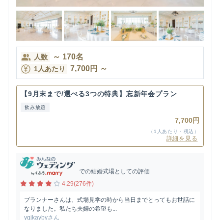
～
170
名
人数
7,700
円
～
1人あたり
【9月末まで/選べる3つの特典】忘新年会プラン
飲み放題
7,700円
（1人あたり・税込）
詳細を見る
での結婚式場としての評価
4.29(276件)
プランナーさんは、式場見学の時から当日までとってもお世話に
なりました。私たち夫婦の希望も...
ygjkaybyさん