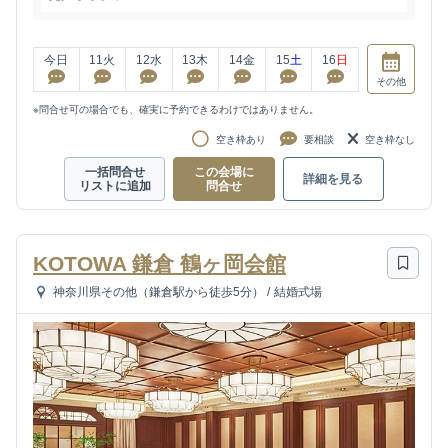
今日
11
火
12
水
13
木
14
金
15
土
16
日
その他
※問合せ可の場合でも、確実に予約できるわけではありません。
空き枠あり
要相談
空き枠なし
一括問合せ
この会場に
詳細を見る
リストに追加
問合せ
KOTOWA 鎌倉 鶴ヶ岡会館
神奈川県その他（鎌倉駅から徒歩5分）
/
結婚式場