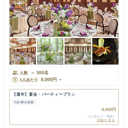
～
300
名
人数
8,000
円
～
1人あたり
【通年】宴会・パーティープラン
5品+飲み放題
8,000円
（1人あたり・税込）
詳細を見る