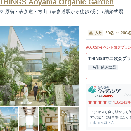
THINGS Aoyama Organic Garden
原宿・表参道・青山（表参道駅から徒歩7分）
/
結婚式場
20
名
～
200
人数
みんなのイベント限定プラ
THINGSで二次会プ
16品+飲み放題
での
4.36(243件
アクセスも良く駅からも
すが近くに駐車場はたく
mikimiki12さん