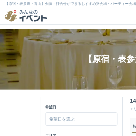
【原宿・表参道・青山】会議・打合せができるおすすめ宴会場・パーティー会場
【原宿・表参
1
希望日
エ
エリア