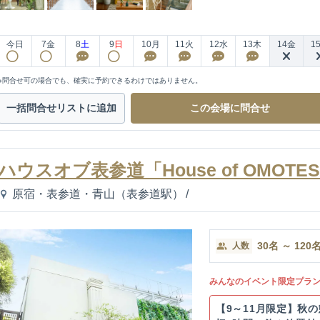
今日
7
金
8
土
9
日
10
月
11
火
12
水
13
木
14
金
1
※問合せ可の場合でも、確実に予約できるわけではありません。
一括問合せ
リストに追加
この会場に
問合せ
ハウスオブ表参道「House of OMOTE
原宿・表参道・青山（表参道駅）
/
30
名
～
120
人数
みんなのイベント限定プラ
【9～11月限定】秋