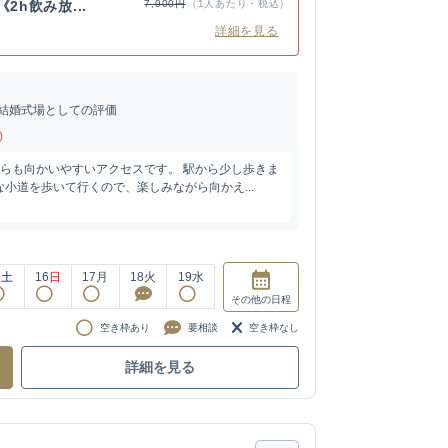
2h飲み放...
7,000円
（1人あたり・税込）
詳細を見る
結婚式場としての評価
)
からも向かいやすいアクセスです。 駅から少し歩きま
小道を歩いて行くので、楽しみながら向かえ...
5
土
16
日
17
月
18
火
19
水
その他
の日程
空き枠あり
要相談
空き枠なし
詳細を見る