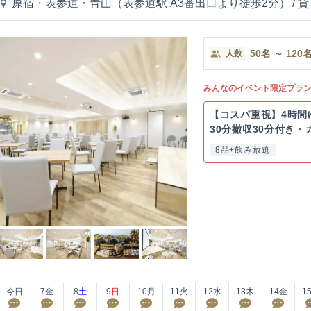
原宿・表参道・青山（表参道駅 A3番出口より徒歩2分）
/
貸
50
名
～
120
人数
みんなのイベント限定プラ
【コスパ重視】4時間
30分撤収30分付き・
8品+飲み放題
今日
7
金
8
土
9
日
10
月
11
火
12
水
13
木
14
金
1