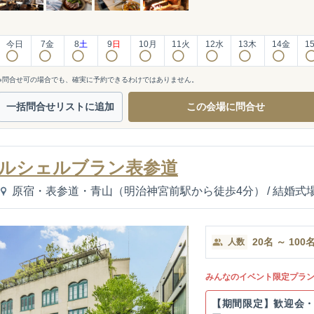
今日
7
金
8
土
9
日
10
月
11
火
12
水
13
木
14
金
1
※問合せ可の場合でも、確実に予約できるわけではありません。
一括問合せ
リストに追加
この会場に
問合せ
ルシェルブラン表参道
原宿・表参道・青山（明治神宮前駅から徒歩4分）
/
結婚式
20
名
～
100
人数
みんなのイベント限定プラ
【期間限定】歓迎会・送