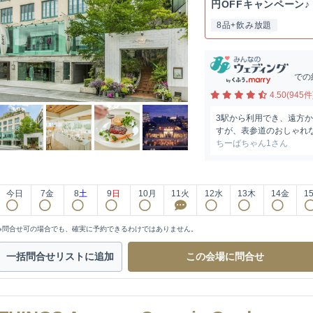
円OFFキャンペーン♪《
8品+飲み放題
での
4.50(945件
3駅から利用でき、遠方
すが、表参道のおしゃれな
ちーばちゃん1さん
今日
7
金
8
土
9
日
10
月
11
火
12
水
13
木
14
金
1
※問合せ可の場合でも、確実に予約できるわけではありません。
一括問合せ
リストに追加
この会場に
問合せ