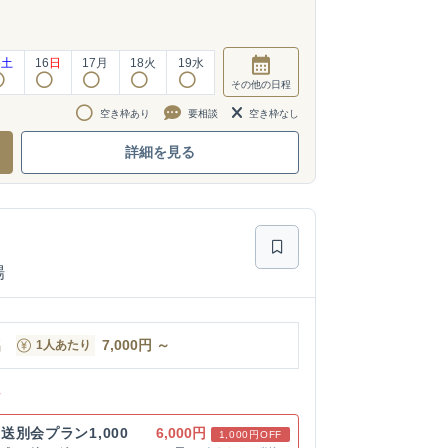
5
土
16
日
17
月
18
火
19
水
その他
の日程
空き枠あり
要相談
空き枠なし
詳細を見る
場
名
7,000
円
～
1人あたり
ン
別会プラン1,000
6,000円
1,000円OFF