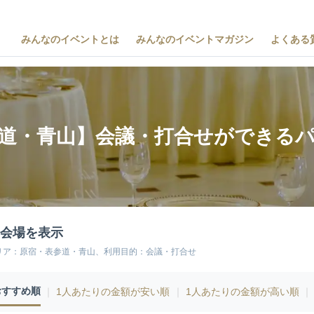
みんなのイベントとは
みんなのイベントマガジン
よくある
道・青山】会議・打合せができる
4会場を表示
リア：原宿・表参道・青山、利用目的：会議・打合せ
おすすめ順
｜
1人あたりの金額が安い順
｜
1人あたりの金額が高い順
｜