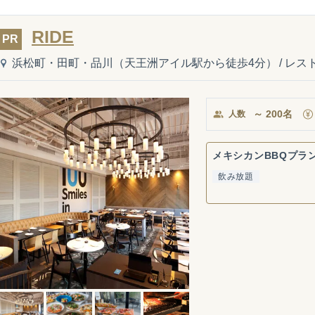
RIDE
PR
浜松町・田町・品川（天王洲アイル駅から徒歩4分）
/
レス
～
200
名
人数
メキシカンBBQプラ
飲み放題