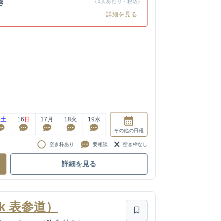
き
（1人あたり・税込）
詳細を見る
5
土
16
日
17
月
18
火
19
水
その他
の日程
空き枠あり
要相談
空き枠なし
詳細を見る
k 表参道）