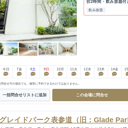
切2時間・飲み放題付
飲み放題
今日
7
金
8
土
9
日
10
月
11
火
12
水
13
木
14
金
1
※問合せ可の場合でも、確実に予約できるわけではありません。
一括問合せ
リストに追加
この会場に
問合せ
グレイドパーク表参道（旧：Glade Par