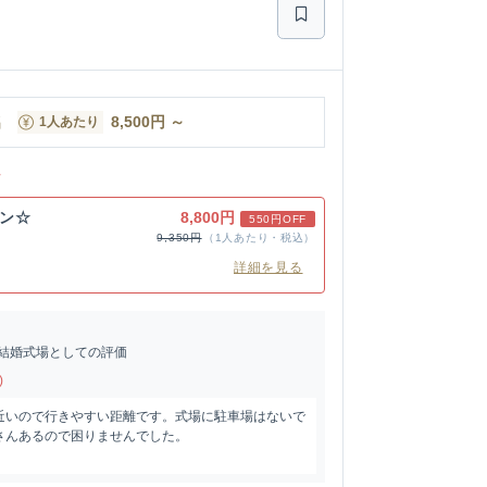
名
8,500
円
～
1人あたり
ン
ラン☆
8,800円
550円OFF
9,350円
（1人あたり・税込）
詳細を見る
結婚式場としての評価
)
近いので行きやすい距離です。式場に駐車場はないで
さんあるので困りませんでした。