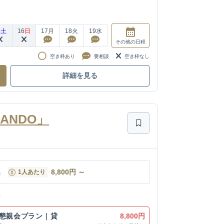
5
土
16
日
17
月
18
火
19
水
その他
の日程
空き枠あり
要相談
空き枠なし
詳細を見る
SANDO」
名
8,800
円
～
1人あたり
ン
の懇親会プラン｜貸
8,800円