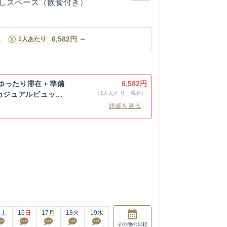
しスペース（飲食付き）
名
6,582
円
～
1人あたり
ン
ゆったり滞在＋準備
6,582円
カジュアルビュッ...
（1人あたり・税込）
詳細を見る
5
土
16
日
17
月
18
火
19
水
その他
の日程