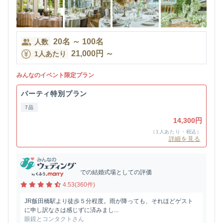
20
名
～
100
名
人数
21,000
円
～
1人あたり
みんなのイベント限定プラン
パーティ特別プラン
7品
14,300円
（1人あたり・税込）
詳細を見る
での結婚式場としての評価
4.53(360件)
JR飯田橋駅より徒歩５分程度。雨が降っても、それほどゲスト
に申し訳なさは感じずに済みまし...
眼鏡とコンタクトさん