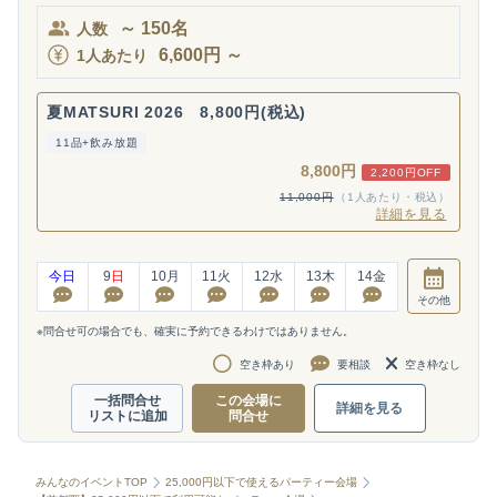
～
150
名
人数
6,600
円
～
1人あたり
夏MATSURI 2026 8,800円(税込)
11品+飲み放題
8,800円
2,200円OFF
11,000円
（1人あたり・税込）
詳細を見る
今日
9
日
10
月
11
火
12
水
13
木
14
金
その他
※問合せ可の場合でも、確実に予約できるわけではありません。
空き枠あり
要相談
空き枠なし
一括問合せ
この会場に
詳細を見る
リストに追加
問合せ
みんなのイベントTOP
25,000円以下で使えるパーティー会場