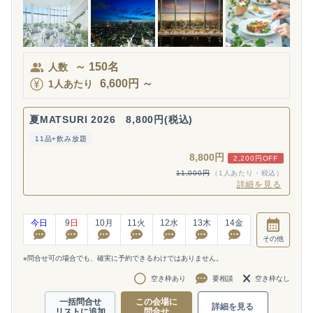
～
150
名
人数
6,600
円
～
1人あたり
夏MATSURI 2026 8,800円(税込)
11品+飲み放題
8,800円
2,200円OFF
11,000円
（1人あたり・税込）
詳細を見る
今日
9
日
10
月
11
火
12
水
13
木
14
金
その他
※問合せ可の場合でも、確実に予約できるわけではありません。
空き枠あり
要相談
空き枠なし
一括問合せ
この会場に
詳細を見る
リストに追加
問合せ