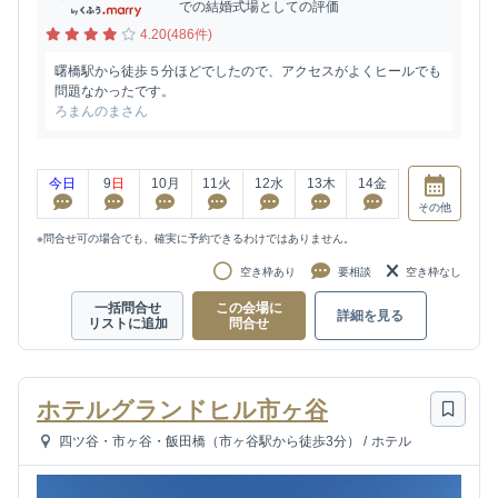
での結婚式場としての評価
4.20(486件)
曙橋駅から徒歩５分ほどでしたので、アクセスがよくヒールでも
問題なかったです。
ろまんのまさん
今日
9
日
10
月
11
火
12
水
13
木
14
金
その他
※問合せ可の場合でも、確実に予約できるわけではありません。
空き枠あり
要相談
空き枠なし
一括問合せ
この会場に
詳細を見る
リストに追加
問合せ
ホテルグランドヒル市ヶ谷
四ツ谷・市ヶ谷・飯田橋（市ヶ谷駅から徒歩3分）
/
ホテル