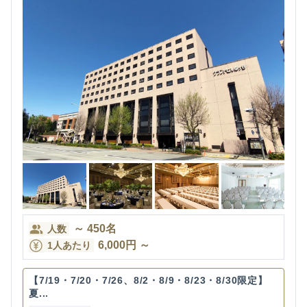
～
450
名
人数
6,000
円
～
1人あたり
【7/19・7/20・7/26、8/2・8/9・8/23・8/30限定】
夏...