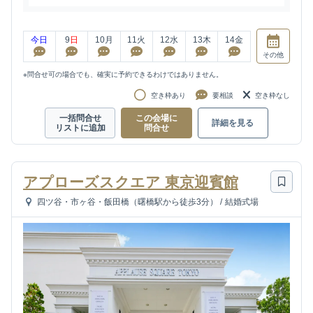
今日
9
日
10
月
11
火
12
水
13
木
14
金
その他
※問合せ可の場合でも、確実に予約できるわけではありません。
空き枠あり
要相談
空き枠なし
一括問合せ
この会場に
詳細を見る
リストに追加
問合せ
アプローズスクエア 東京迎賓館
四ツ谷・市ヶ谷・飯田橋（曙橋駅から徒歩3分）
/
結婚式場