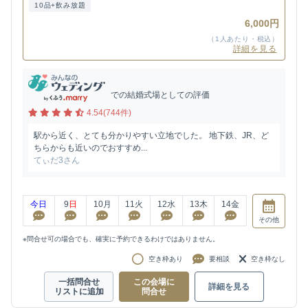
10品+飲み放題
6,000円
（1人あたり・税込）
詳細を見る
での結婚式場としての評価
4.54(744件)
駅から近く、とても分かりやすい立地でした。 地下鉄、JR、ど
ちらからも近いのでおすすめ...
てぃだ3さん
今日
9
日
10
月
11
火
12
水
13
木
14
金
その他
※問合せ可の場合でも、確実に予約できるわけではありません。
空き枠あり
要相談
空き枠なし
一括問合せ
この会場に
詳細を見る
リストに追加
問合せ