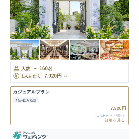
～
160
名
人数
7,920
円
～
1人あたり
カジュアルプラン
4品+飲み放題
7,920円
（1人あたり・税込）
詳細を見る