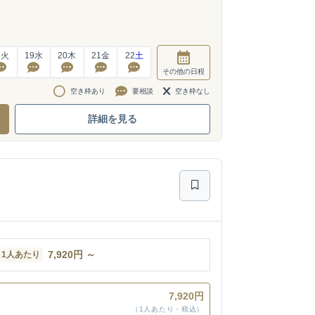
8
火
19
水
20
木
21
金
22
土
その他
の日程
空き枠あり
要相談
空き枠なし
詳細を見る
7,920
円
～
1人あたり
7,920円
（1人あたり・税込）