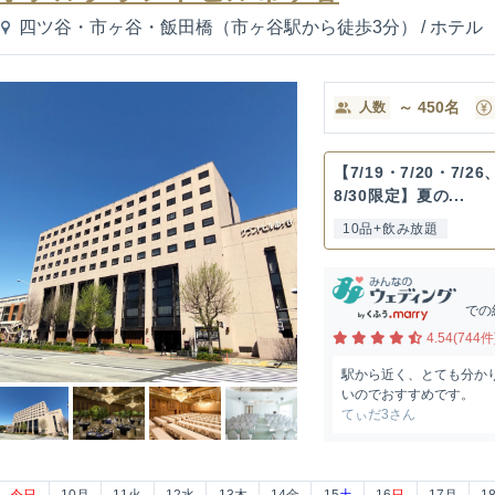
四ツ谷・市ヶ谷・飯田橋（市ヶ谷駅から徒歩3分）
/
ホテル
～
450
名
人数
【7/19・7/20・7/26
8/30限定】夏の...
10品+飲み放題
での
4.54(744件
駅から近く、とても分かり
いのでおすすめです。
てぃだ3さん
今日
10
月
11
火
12
水
13
木
14
金
15
土
16
日
17
月
1