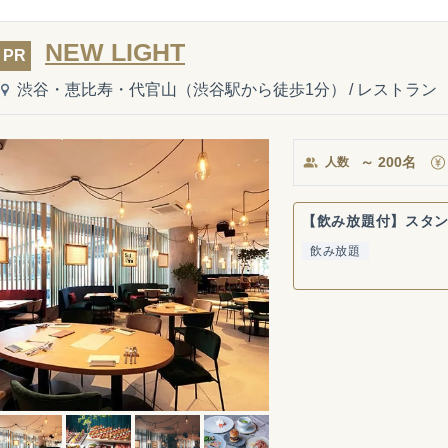
NEW LIGHT
PR
渋谷・恵比寿・代官山（渋谷駅から徒歩1分）
/
レストラン
～
200
名
人数
【飲み放題付】スタ
飲み放題