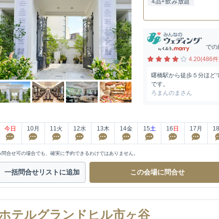
4品+飲み放題
での
4.20(486件
曙橋駅から徒歩５分ほど
です。
ろまんのまさん
今日
10
月
11
火
12
水
13
木
14
金
15
土
16
日
17
月
1
※問合せ可の場合でも、確実に予約できるわけではありません。
一括問合せ
リストに追加
この会場に
問合せ
ホテルグランドヒル市ヶ谷