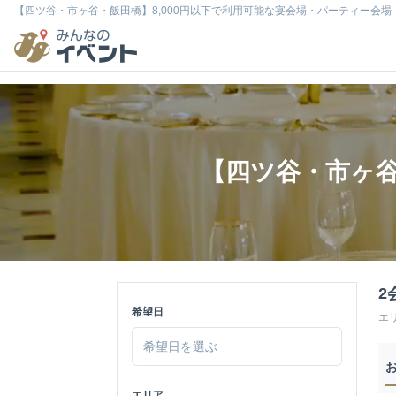
【四ツ谷・市ヶ谷・飯田橋】8,000円以下で利用可能な宴会場・パーティー会場
【四ツ谷・市ヶ谷
2
希望日
エ
エリア