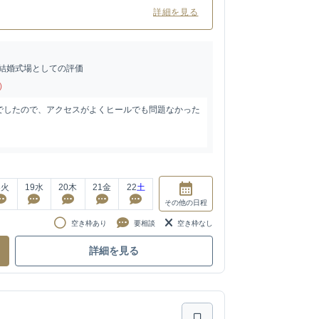
詳細を見る
結婚式場としての評価
)
でしたので、アクセスがよくヒールでも問題なかった
8
火
19
水
20
木
21
金
22
土
その他
の日程
空き枠あり
要相談
空き枠なし
詳細を見る