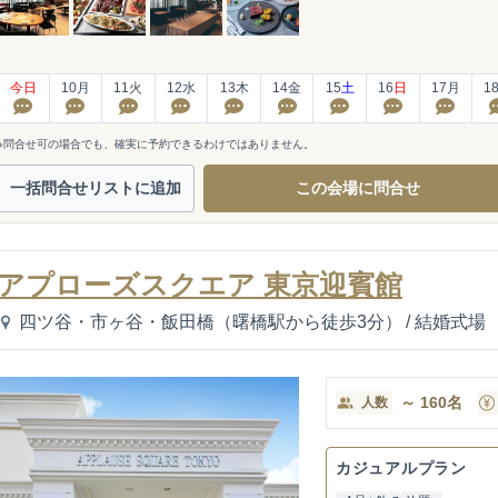
今日
10
月
11
火
12
水
13
木
14
金
15
土
16
日
17
月
1
※問合せ可の場合でも、確実に予約できるわけではありません。
一括問合せ
リストに追加
この会場に
問合せ
アプローズスクエア 東京迎賓館
四ツ谷・市ヶ谷・飯田橋（曙橋駅から徒歩3分）
/
結婚式場
～
160
名
人数
カジュアルプラン