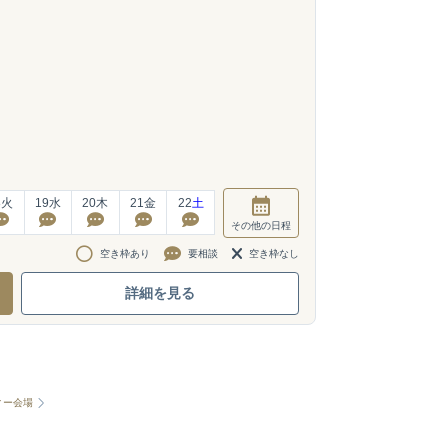
8
火
19
水
20
木
21
金
22
土
その他
の日程
空き枠あり
要相談
空き枠なし
詳細を見る
ィー会場