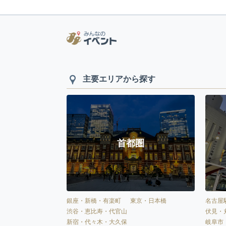
主要エリアから探す
首都圏
銀座・新橋・有楽町
東京・日本橋
名古屋
渋谷・恵比寿・代官山
伏見・
新宿・代々木・大久保
岐阜市