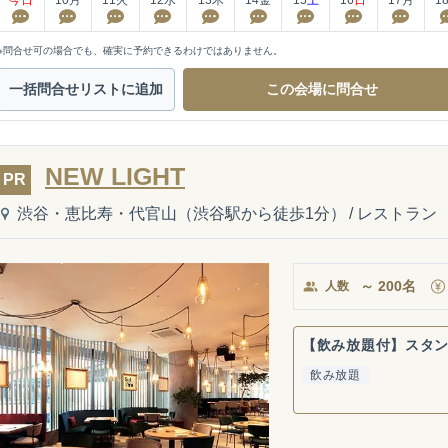
※問合せ可の場合でも、確実に予約できるわけではありません。
一括問合せ
リストに追加
この会場に
問合せ
NEW LIGHT
PR
渋谷・恵比寿・代官山（渋谷駅から徒歩1分）
/
レストラン
～
200
名
人数
【飲み放題付】スタ
飲み放題