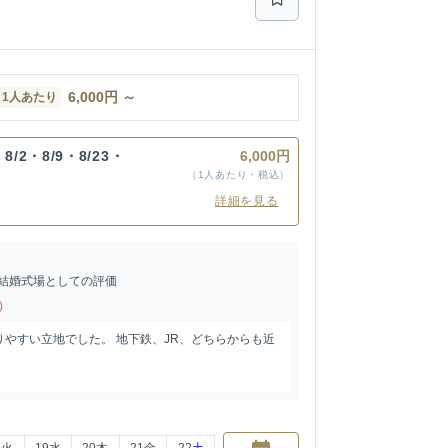
6,000
円
～
1人あたり
、8/2・8/9・8/23・
6,000円
（1人あたり・税込）
詳細を見る
結婚式場としての評価
)
やすい立地でした。 地下鉄、JR、どちらからも近
8
火
19
水
20
木
21
金
22
土