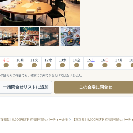
今日
10
月
11
火
12
水
13
木
14
金
15
土
16
日
17
月
1
※問合せ可の場合でも、確実に予約できるわけではありません。
一括問合せ
リストに追加
この会場に
問合せ
【首都圏】8,000円以下で利用可能なパーティー会場
【東京都】8,000円以下で利用可能なパーテ
場