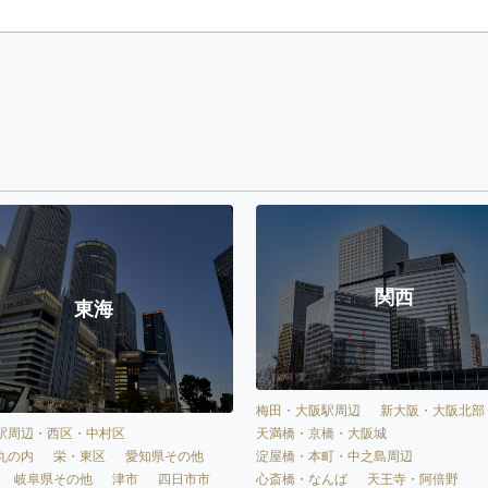
関西
東海
梅田・大阪駅周辺
新大阪・大阪北部
天満橋・京橋・大阪城
駅周辺・西区・中村区
淀屋橋・本町・中之島周辺
丸の内
栄・東区
愛知県その他
心斎橋・なんば
天王寺・阿倍野
岐阜県その他
津市
四日市市