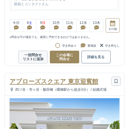
眼鏡とコンタクトさん
今日
8
土
9
日
10
月
11
火
12
水
13
木
その他
※問合せ可の場合でも、確実に予約できるわけではありません。
空き枠あり
要相談
空き枠なし
一括問合せ
この会場に
詳細を見る
リストに追加
問合せ
アプローズスクエア 東京迎賓館
四ツ谷・市ヶ谷・飯田橋（曙橋駅から徒歩3分）
/
結婚式場