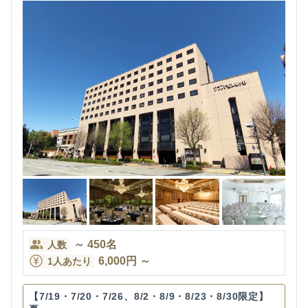
～
450
名
人数
6,000
円
～
1人あたり
【7/19・7/20・7/26、8/2・8/9・8/23・8/30限定】