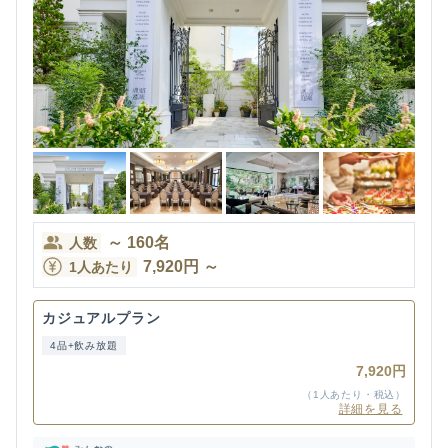
～
160
名
人数
7,920
円
～
1人あたり
カジュアルプラン
4品+飲み放題
7,920円
（1人あたり・税込）
詳細を見る