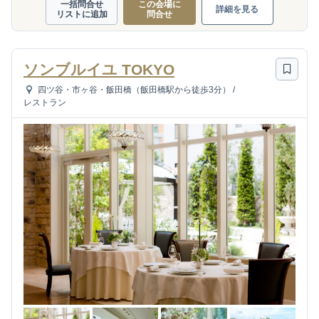
一括問合せ
この会場に
詳細を見る
リストに追加
問合せ
ソンブルイユ TOKYO
四ツ谷・市ヶ谷・飯田橋（飯田橋駅から徒歩3分）
/
レストラン