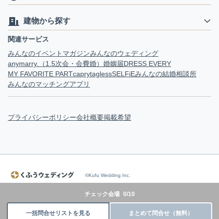
建物から探す
関連サービス
みんなのイベントマガジン
みんなのウェディング
anymarry.（1.5次会・会費婚）
婚姻届
DRESS EVERY
MY FAVORITE PART
capry
tagless
SELFiE
みんなの結婚相談所
みんなのマッチングアプリ
プライバシーポリシー
会社概要
掲載希望
©Kufu Wedding Inc.
チェック会場
0
/
10
一括問合せリストを見る
まとめて問合せ（無料）