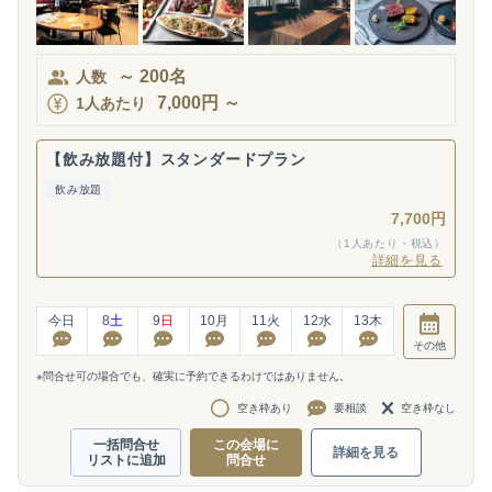
～
200
名
人数
7,000
円
～
1人あたり
【飲み放題付】スタンダードプラン
飲み放題
7,700円
（1人あたり・税込）
詳細を見る
今日
8
土
9
日
10
月
11
火
12
水
13
木
その他
※問合せ可の場合でも、確実に予約できるわけではありません。
空き枠あり
要相談
空き枠なし
一括問合せ
この会場に
詳細を見る
リストに追加
問合せ