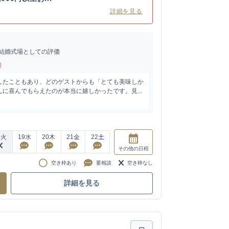
詳細を見る
結婚式場としての評価
)
したこともあり、どのゲストからも「とても美味しか
に喜んでもらえたのが本当に嬉しかったです。見...
8
火
19
水
20
木
21
金
22
土
その他
の日程
空き枠あり
要相談
空き枠なし
詳細を見る