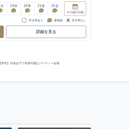
8
火
19
水
20
木
21
金
22
土
その他
の日程
空き枠あり
要相談
空き枠なし
詳細を見る
【津市】20名以下で利用可能なパーティー会場