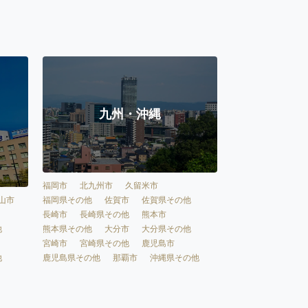
九州・沖縄
福岡市
北九州市
久留米市
福岡県その他
佐賀市
佐賀県その他
山市
長崎市
長崎県その他
熊本市
熊本県その他
大分市
大分県その他
他
宮崎市
宮崎県その他
鹿児島市
鹿児島県その他
那覇市
沖縄県その他
他