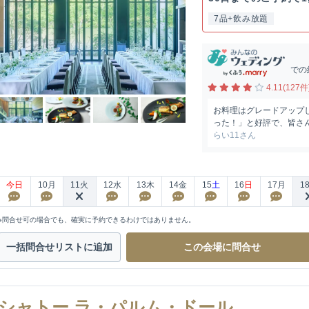
7品+飲み放題
での
4.11(127件
お料理はグレードアップ
った！」と好評で、皆さん
らい11さん
今日
10
月
11
火
12
水
13
木
14
金
15
土
16
日
17
月
1
※問合せ可の場合でも、確実に予約できるわけではありません。
一括問合せ
リストに追加
この会場に
問合せ
シャトー ラ・パルム・ドール