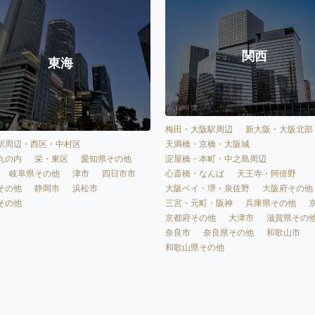
関西
東海
梅田・大阪駅周辺
新大阪・大阪北部
天満橋・京橋・大阪城
駅周辺・西区・中村区
淀屋橋・本町・中之島周辺
丸の内
栄・東区
愛知県その他
心斎橋・なんば
天王寺・阿倍野
岐阜県その他
津市
四日市市
大阪ベイ・堺・泉佐野
大阪府その他
その他
静岡市
浜松市
三宮・元町・阪神
兵庫県その他
その他
京都府その他
大津市
滋賀県その
奈良市
奈良県その他
和歌山市
和歌山県その他