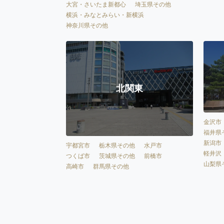
大宮・さいたま新都心
埼玉県その他
横浜・みなとみらい・新横浜
神奈川県その他
北関東
金沢市
福井県
新潟市
宇都宮市
栃木県その他
水戸市
軽井沢
つくば市
茨城県その他
前橋市
山梨県
高崎市
群馬県その他