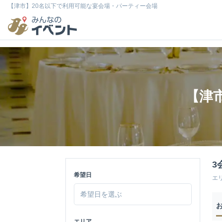
【津市】20名以下で利用可能な宴会場・パーティー会場
【津
3
希望日
エ
エリア