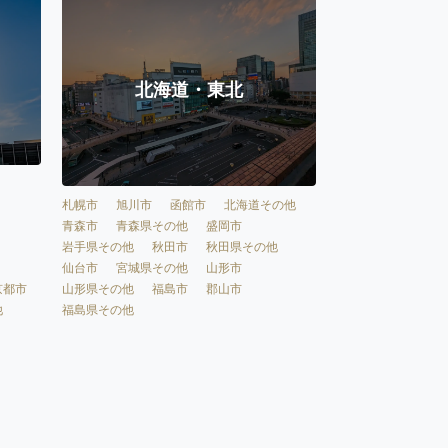
北海道・東北
札幌市
旭川市
函館市
北海道その他
青森市
青森県その他
盛岡市
岩手県その他
秋田市
秋田県その他
仙台市
宮城県その他
山形市
京都市
山形県その他
福島市
郡山市
他
福島県その他