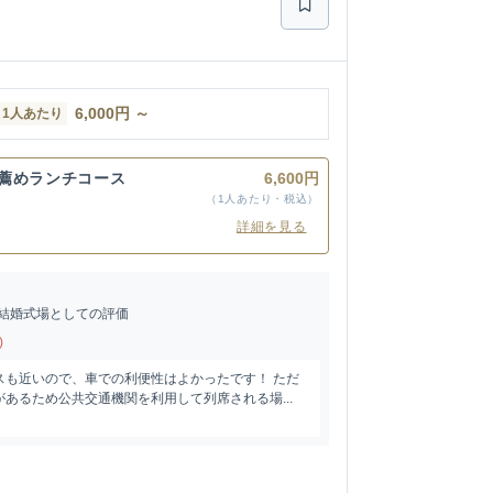
6,000
円
～
1人あたり
薦めランチコース
6,600円
（1人あたり・税込）
詳細を見る
結婚式場としての評価
)
スも近いので、車での利便性はよかったです！ ただ
あるため公共交通機関を利用して列席される場...