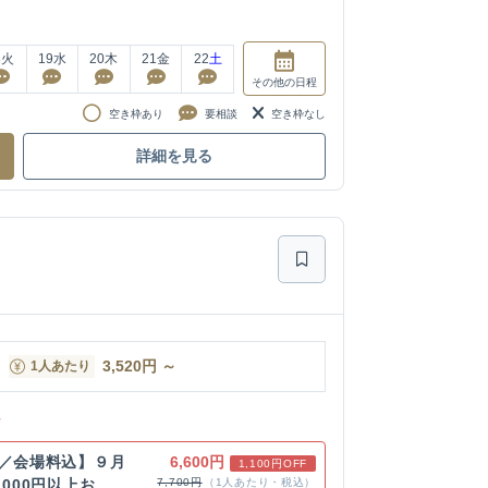
8
火
19
水
20
木
21
金
22
土
その他
の日程
空き枠あり
要相談
空き枠なし
詳細を見る
3,520
円
～
1人あたり
ン
き／会場料込】９月
6,600円
1,100円OFF
000円以上お...
7,700円
（1人あたり・税込）