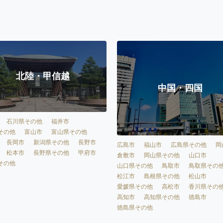
北陸・甲信越
中国・四国
石川県その他
福井市
その他
富山市
富山県その他
長岡市
新潟県その他
長野市
広島市
福山市
広島県その他
岡
松本市
長野県その他
甲府市
倉敷市
岡山県その他
山口市
その他
山口県その他
鳥取市
鳥取県その
松江市
島根県その他
松山市
愛媛県その他
高松市
香川県その
高知市
高知県その他
徳島市
徳島県その他