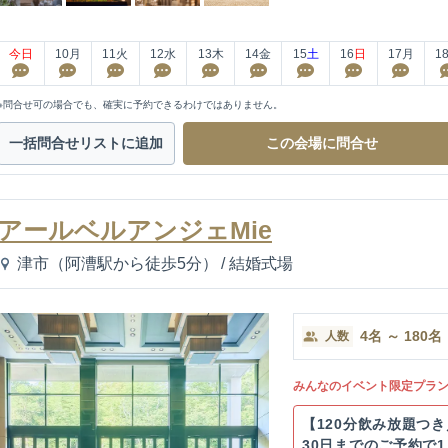
今日
10
月
11
火
12
水
13
木
14
金
15
土
16
日
17
月
1
※問合せ可の場合でも、確実に予約できるわけではありません。
一括問合せ
リストに追加
この会場に
問合せ
アールベルアンジェMie
津市（阿漕駅から徒歩5分）
/
結婚式場
4
名
～
180
名
人数
みんなのイベント限定プラ
【120分飲み放題つ
30日までのご予約で1,