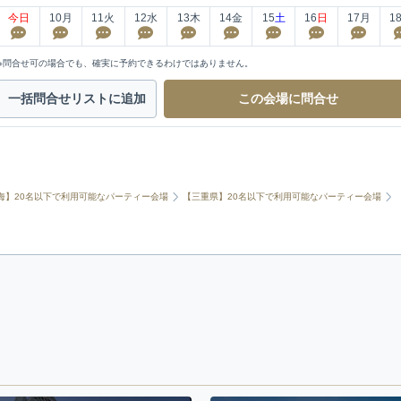
今日
10
月
11
火
12
水
13
木
14
金
15
土
16
日
17
月
1
※問合せ可の場合でも、確実に予約できるわけではありません。
一括問合せ
リストに追加
この会場に
問合せ
海】20名以下で利用可能なパーティー会場
【三重県】20名以下で利用可能なパーティー会場