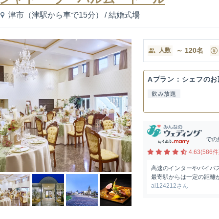
津市（津駅から車で15分）
/
結婚式場
～
120
名
人数
Aプラン：シェフのお
飲み放題
での
4.63(586件
高速のインターやバイパ
最寄駅からは一定の距離が
ai124212さん