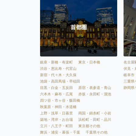
首都圏
銀座・新橋・有楽町
東京・日本橋
名古屋
渋谷・恵比寿・代官山
伏見・
新宿・代々木・大久保
岐阜市
池袋・高田馬場・早稲田
三重県
目黒・白金・五反田
原宿・表参道・青山
静岡県
六本木・麻布・広尾
赤坂・永田町・溜池
四ツ谷・市ヶ谷・飯田橋
秋葉原・神田・水道橋
上野・浅草・日暮里
両国・錦糸町・小岩
築地・湾岸・お台場
浜松町・田町・品川
立川・八王子・町田
東京都その他
舞浜・浦安・幕張・千葉
千葉県その他