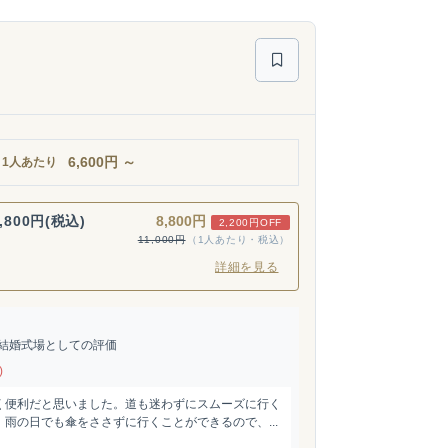
6,600
円
～
1人あたり
,800円(税込)
8,800円
2,200円OFF
11,000円
（1人あたり・税込）
詳細を見る
結婚式場としての評価
)
く便利だと思いました。道も迷わずにスムーズに行く
雨の日でも傘をささずに行くことができるので、...