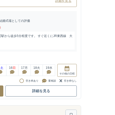
詳細を見る
結婚式場としての評価
)
駅から徒歩5分程度です。 すぐ近くにJR東西線 大
5
土
16
日
17
月
18
火
19
水
その他
の日程
空き枠あり
要相談
空き枠なし
詳細を見る