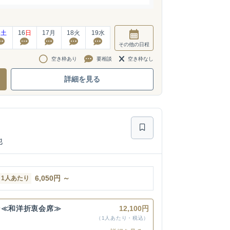
5
土
16
日
17
月
18
火
19
水
その他
の日程
空き枠あり
要相談
空き枠なし
詳細を見る
他
6,050
円
～
1人あたり
ン≪和洋折衷会席≫
12,100円
（1人あたり・税込）