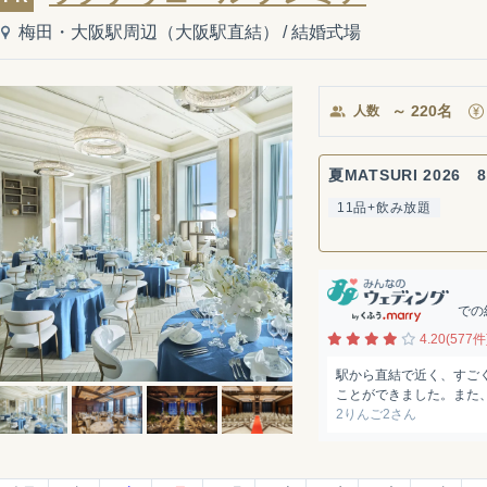
梅田・大阪駅周辺（大阪駅直結）
/
結婚式場
～
220
名
人数
夏MATSURI 2026 8
11品+飲み放題
での
4.20(577件
駅から直結で近く、すご
ことができました。また、
2りんご2さん