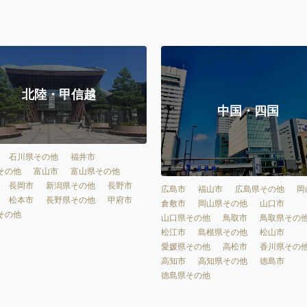
北陸・甲信越
中国・四国
石川県その他
福井市
その他
富山市
富山県その他
長岡市
新潟県その他
長野市
広島市
福山市
広島県その他
岡
松本市
長野県その他
甲府市
倉敷市
岡山県その他
山口市
その他
山口県その他
鳥取市
鳥取県その
松江市
島根県その他
松山市
愛媛県その他
高松市
香川県その
高知市
高知県その他
徳島市
徳島県その他