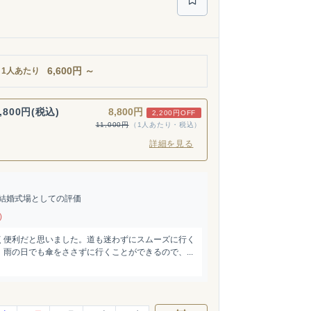
6,600
円
～
1人あたり
,800円(税込)
8,800円
2,200円OFF
11,000円
（1人あたり・税込）
詳細を見る
結婚式場としての評価
)
く便利だと思いました。道も迷わずにスムーズに行く
雨の日でも傘をささずに行くことができるので、...