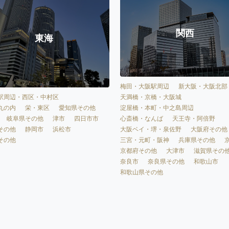
関西
東海
梅田・大阪駅周辺
新大阪・大阪北部
天満橋・京橋・大阪城
駅周辺・西区・中村区
淀屋橋・本町・中之島周辺
丸の内
栄・東区
愛知県その他
心斎橋・なんば
天王寺・阿倍野
岐阜県その他
津市
四日市市
大阪ベイ・堺・泉佐野
大阪府その他
その他
静岡市
浜松市
三宮・元町・阪神
兵庫県その他
その他
京都府その他
大津市
滋賀県その
奈良市
奈良県その他
和歌山市
和歌山県その他