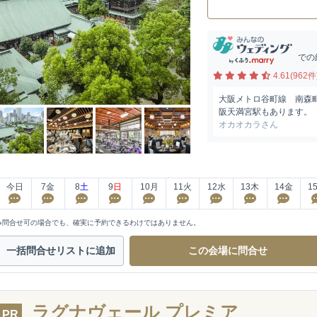
での
4.61(962件
大阪メトロ谷町線 南森町
阪天満宮駅もあります。
オカオカラさん
今日
7
金
8
土
9
日
10
月
11
火
12
水
13
木
14
金
1
※問合せ可の場合でも、確実に予約できるわけではありません。
一括問合せ
リストに追加
この会場に
問合せ
ラグナヴェール プレミア
PR