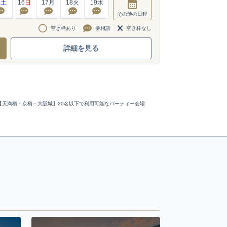
5
土
16
日
17
月
18
火
19
水
その他
の日程
空き枠あり
要相談
空き枠なし
詳細を見る
【天満橋・京橋・大阪城】20名以下で利用可能なパーティー会場