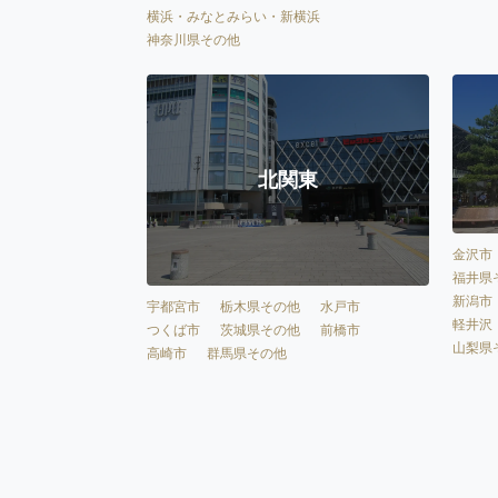
横浜・みなとみらい・新横浜
神奈川県その他
北関東
金沢市
福井県
新潟市
宇都宮市
栃木県その他
水戸市
軽井沢
つくば市
茨城県その他
前橋市
山梨県
高崎市
群馬県その他