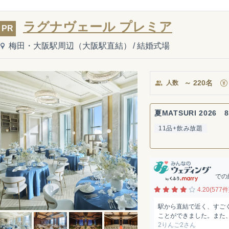
ラグナヴェール プレミア
PR
梅田・大阪駅周辺（大阪駅直結）
/
結婚式場
～
220
名
人数
夏MATSURI 2026 8
11品+飲み放題
での
4.20(577件
駅から直結で近く、すご
ことができました。また、
2りんご2さん