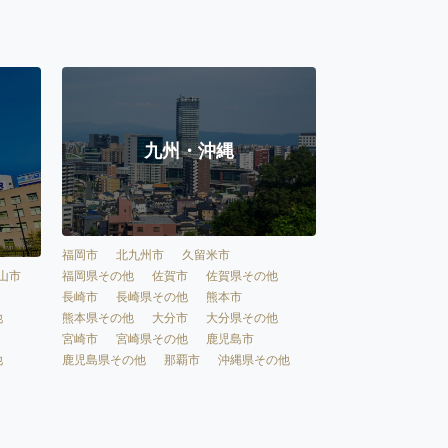
九州・沖縄
福岡市
北九州市
久留米市
福岡県その他
佐賀市
佐賀県その他
山市
長崎市
長崎県その他
熊本市
熊本県その他
大分市
大分県その他
他
宮崎市
宮崎県その他
鹿児島市
鹿児島県その他
那覇市
沖縄県その他
他