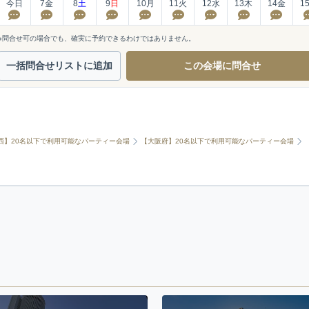
今日
7
金
8
土
9
日
10
月
11
火
12
水
13
木
14
金
1
※問合せ可の場合でも、確実に予約できるわけではありません。
一括問合せ
リストに追加
この会場に
問合せ
西】20名以下で利用可能なパーティー会場
【大阪府】20名以下で利用可能なパーティー会場