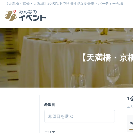
【天満橋・京橋・大阪城】20名以下で利用可能な宴会場・パーティー会場
【天満橋・京
1
希望日
エ
エリア