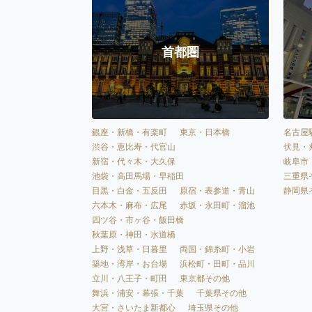
首都圏
銀座・新橋・有楽町
東京・日本橋
名古屋
渋谷・恵比寿・代官山
伏見・
新宿・代々木・大久保
岐阜市
池袋・高田馬場・早稲田
三重県
目黒・白金・五反田
原宿・表参道・青山
静岡県
六本木・麻布・広尾
赤坂・永田町・溜池
四ツ谷・市ヶ谷・飯田橋
秋葉原・神田・水道橋
上野・浅草・日暮里
両国・錦糸町・小岩
築地・湾岸・お台場
浜松町・田町・品川
立川・八王子・町田
東京都その他
舞浜・浦安・幕張・千葉
千葉県その他
大宮・さいたま新都心
埼玉県その他