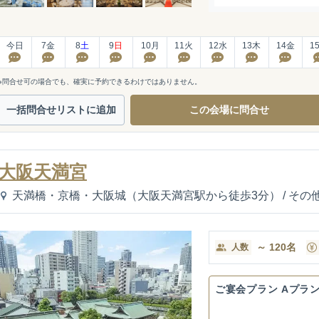
今日
7
金
8
土
9
日
10
月
11
火
12
水
13
木
14
金
1
※問合せ可の場合でも、確実に予約できるわけではありません。
一括問合せ
リストに追加
この会場に
問合せ
大阪天満宮
天満橋・京橋・大阪城（大阪天満宮駅から徒歩3分）
/
その
～
120
名
人数
ご宴会プラン Aプラ