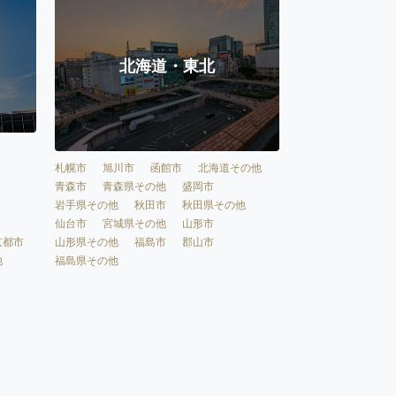
北海道・東北
札幌市
旭川市
函館市
北海道その他
青森市
青森県その他
盛岡市
岩手県その他
秋田市
秋田県その他
仙台市
宮城県その他
山形市
京都市
山形県その他
福島市
郡山市
他
福島県その他