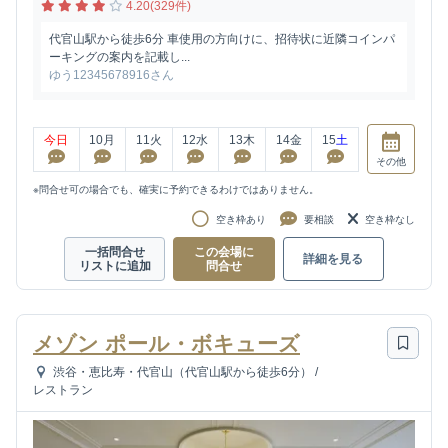
4.20(329件)
代官山駅から徒歩6分 車使用の方向けに、招待状に近隣コインパ
ーキングの案内を記載し...
ゆう12345678916さん
今日
10
月
11
火
12
水
13
木
14
金
15
土
その他
※問合せ可の場合でも、確実に予約できるわけではありません。
空き枠あり
要相談
空き枠なし
一括問合せ
この会場に
詳細を見る
リストに追加
問合せ
メゾン ポール・ボキューズ
渋谷・恵比寿・代官山（代官山駅から徒歩6分）
/
レストラン