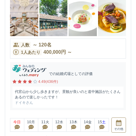
～
120
名
人数
400,000
円
～
1人あたり
での結婚式場としての評価
4.49(436件)
代官山から少し歩きますが、景観が良いのと道中施設がたくさん
あるので楽しかったです！
ドイキさん
今日
10
月
11
火
12
水
13
木
14
金
15
土
その他