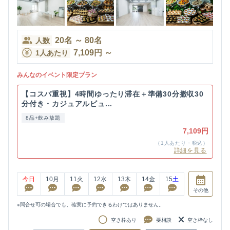
20
名
～
80
名
人数
7,109
円
～
1人あたり
みんなのイベント限定プラン
【コスパ重視】4時間ゆったり滞在＋準備30分撤収30
分付き・カジュアルビュ...
8品+飲み放題
7,109円
（1人あたり・税込）
詳細を見る
今日
10
月
11
火
12
水
13
木
14
金
15
土
その他
※問合せ可の場合でも、確実に予約できるわけではありません。
空き枠あり
要相談
空き枠なし