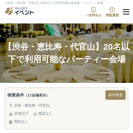
【渋谷・恵比寿・代官山】20名以下で利用可能な宴会場・パーティー会場
一括問合せ
閲覧履歴
【渋谷・恵比寿・代官山】20名以
下で利用可能なパーティー会場
検索条件
条件変更
（11会場表示）
渋谷・恵比寿・代官山
20名以下
指定なし
指定なし