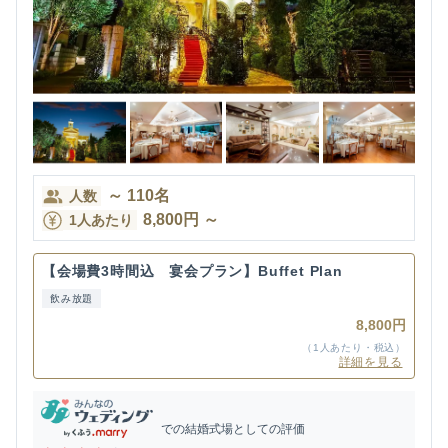
～
110
名
人数
8,800
円
～
1人あたり
【会場費3時間込 宴会プラン】Buffet Plan
飲み放題
8,800円
（1人あたり・税込）
詳細を見る
での結婚式場としての評価