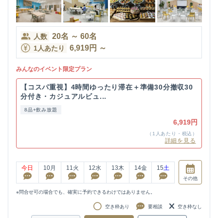
20
名
～
60
名
人数
6,919
円
～
1人あたり
みんなのイベント限定プラン
【コスパ重視】4時間ゆったり滞在＋準備30分撤収30
分付き・カジュアルビュ...
8品+飲み放題
6,919円
（1人あたり・税込）
詳細を見る
今日
10
月
11
火
12
水
13
木
14
金
15
土
その他
※問合せ可の場合でも、確実に予約できるわけではありません。
空き枠あり
要相談
空き枠なし