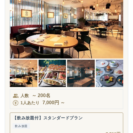
～
200
名
人数
7,000
円
～
1人あたり
【飲み放題付】スタンダードプラン
飲み放題