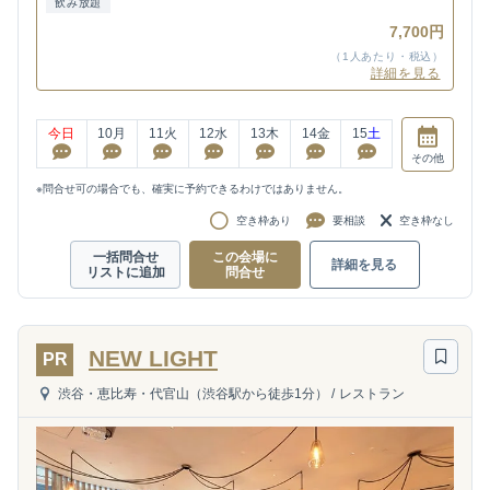
飲み放題
7,700円
（1人あたり・税込）
詳細を見る
今日
10
月
11
火
12
水
13
木
14
金
15
土
その他
※問合せ可の場合でも、確実に予約できるわけではありません。
空き枠あり
要相談
空き枠なし
一括問合せ
この会場に
詳細を見る
リストに追加
問合せ
NEW LIGHT
PR
渋谷・恵比寿・代官山（渋谷駅から徒歩1分）
/
レストラン