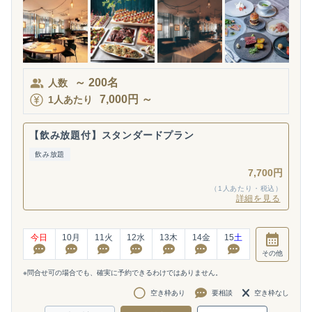
～
200
名
人数
7,000
円
～
1人あたり
【飲み放題付】スタンダードプラン
飲み放題
7,700円
（1人あたり・税込）
詳細を見る
今日
10
月
11
火
12
水
13
木
14
金
15
土
その他
※問合せ可の場合でも、確実に予約できるわけではありません。
空き枠あり
要相談
空き枠なし