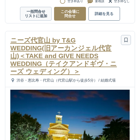
空き枠あり
要相談
空き枠なし
一括問合せ
この会場に
詳細を見る
リストに追加
問合せ
ニーズ代官山 by T&G
WEDDING(旧アーカンジェル代官
山)＜TAKE and GIVE NEEDS
WEDDING（テイクアンドギヴ・ニ
ーズ ウェディング）＞
渋谷・恵比寿・代官山（代官山駅から徒歩5分）
/
結婚式場