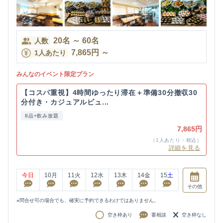
20
名
～
60
名
人数
7,865
円
～
1人あたり
みんなのイベント限定プラン
【コスパ重視】4時間ゆったり滞在＋準備30分撤収30
分付き・カジュアルビュ...
8品+飲み放題
7,865円
（1人あたり・税込）
詳細を見る
今日
10
月
11
火
12
水
13
木
14
金
15
土
その他
※問合せ可の場合でも、確実に予約できるわけではありません。
空き枠あり
要相談
空き枠なし