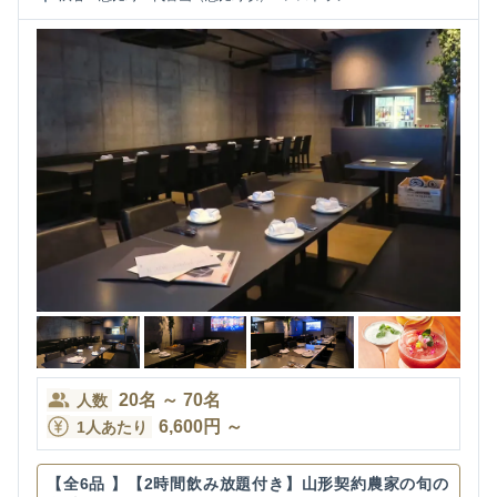
20
名
～
70
名
人数
6,600
円
～
1人あたり
【全6品 】【2時間飲み放題付き】山形契約農家の旬の