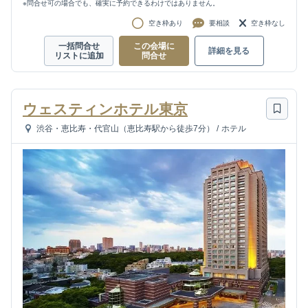
※問合せ可の場合でも、確実に予約できるわけではありません。
空き枠あり
要相談
空き枠なし
一括問合せ
この会場に
詳細を見る
リストに追加
問合せ
ウェスティンホテル東京
渋谷・恵比寿・代官山（恵比寿駅から徒歩7分）
/
ホテル