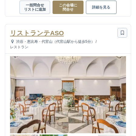
一括問合せ
この会場に
詳細を見る
リストに追加
問合せ
リストランテASO
渋谷・恵比寿・代官山（代官山駅から徒歩5分）
/
レストラン