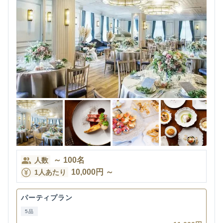
～
100
名
人数
10,000
円
～
1人あたり
パーティプラン
5品