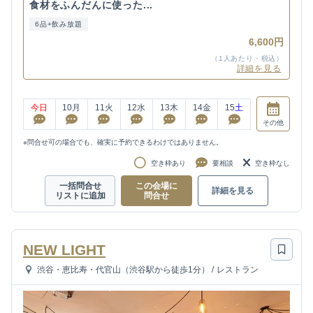
食材をふんだんに使った...
6品+飲み放題
6,600円
（1人あたり・税込）
詳細を見る
今日
10
月
11
火
12
水
13
木
14
金
15
土
その他
※問合せ可の場合でも、確実に予約できるわけではありません。
空き枠あり
要相談
空き枠なし
一括問合せ
この会場に
詳細を見る
リストに追加
問合せ
NEW LIGHT
渋谷・恵比寿・代官山（渋谷駅から徒歩1分）
/
レストラン