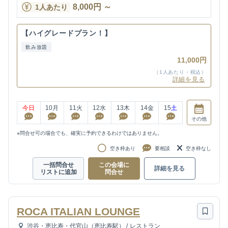
8,000
円
～
1人あたり
【ハイグレードプラン！】
飲み放題
11,000円
（1人あたり・税込）
詳細を見る
今日
10
月
11
火
12
水
13
木
14
金
15
土
その他
※問合せ可の場合でも、確実に予約できるわけではありません。
空き枠あり
要相談
空き枠なし
一括問合せ
この会場に
詳細を見る
リストに追加
問合せ
ROCA ITALIAN LOUNGE
渋谷・恵比寿・代官山（恵比寿駅）
/
レストラン