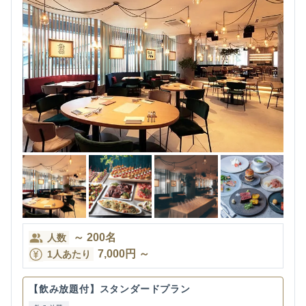
～
200
名
人数
7,000
円
～
1人あたり
【飲み放題付】スタンダードプラン