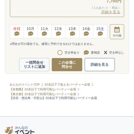
7,700円
（1人あたり・税込）
詳細を見る
今日
10
月
11
火
12
水
13
木
14
金
15
土
その他
※問合せ可の場合でも、確実に予約できるわけではありません。
空き枠あり
要相談
空き枠なし
一括問合せ
この会場に
詳細を見る
リストに追加
問合せ
みんなのイベントTOP
20名以下で使えるパーティー会場
【首都圏】20名以下で利用可能なパーティー会場
【東京都】20名以下で利用可能なパーティー会場
【渋谷・恵比寿・代官山】20名以下で利用可能なパーティー会場