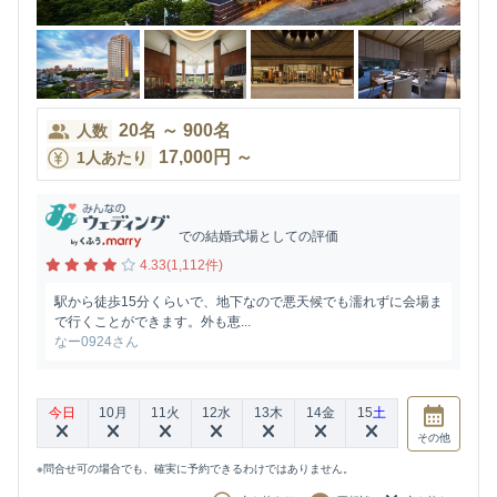
20
名
～
900
名
人数
17,000
円
～
1人あたり
での結婚式場としての評価
4.33(1,112件)
駅から徒歩15分くらいで、地下なので悪天候でも濡れずに会場ま
で行くことができます。外も恵...
なー0924さん
今日
10
月
11
火
12
水
13
木
14
金
15
土
その他
※問合せ可の場合でも、確実に予約できるわけではありません。