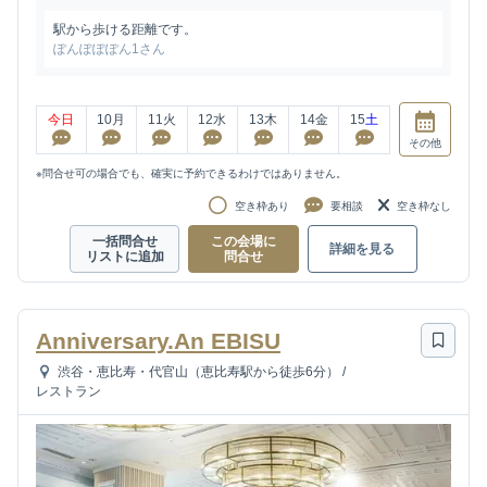
駅から歩ける距離です。
ぽんぽぽぽん1さん
今日
10
月
11
火
12
水
13
木
14
金
15
土
その他
※問合せ可の場合でも、確実に予約できるわけではありません。
空き枠あり
要相談
空き枠なし
一括問合せ
この会場に
詳細を見る
リストに追加
問合せ
Anniversary.An EBISU
渋谷・恵比寿・代官山（恵比寿駅から徒歩6分）
/
レストラン