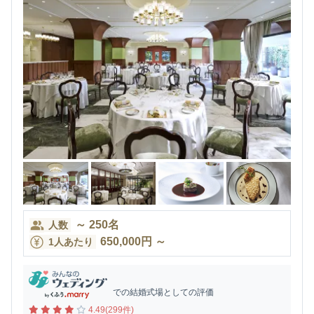
～
250
名
人数
650,000
円
～
1人あたり
での結婚式場としての評価
4.49(299件)