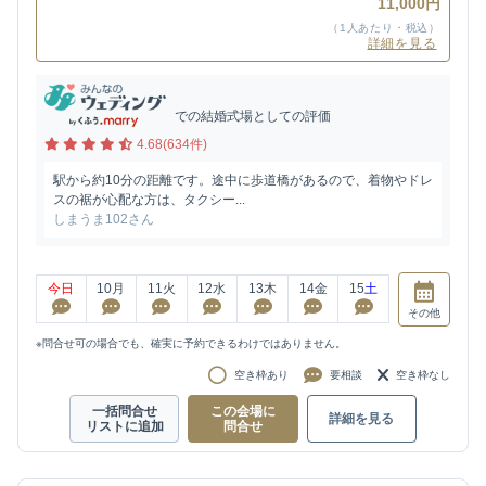
11,000円
（1人あたり・税込）
詳細を見る
での結婚式場としての評価
4.68(634件)
駅から約10分の距離です。途中に歩道橋があるので、着物やドレ
スの裾が心配な方は、タクシー...
しまうま102さん
今日
10
月
11
火
12
水
13
木
14
金
15
土
その他
※問合せ可の場合でも、確実に予約できるわけではありません。
空き枠あり
要相談
空き枠なし
一括問合せ
この会場に
詳細を見る
リストに追加
問合せ