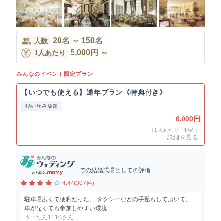
20
名
～
150
名
人数
5,000
円
～
1人あたり
みんなのイベント限定プラン
【いつでも使える】通年プラン《特典付き》
4品+飲み放題
6,000円
（1人あたり・税込）
詳細を見る
での結婚式場としての評価
4.44(307件)
駐車場広くて便利だった。 タクシーなどの手配もして頂いて、
車がなくても参加しやすい環境...
うーたん1110さん