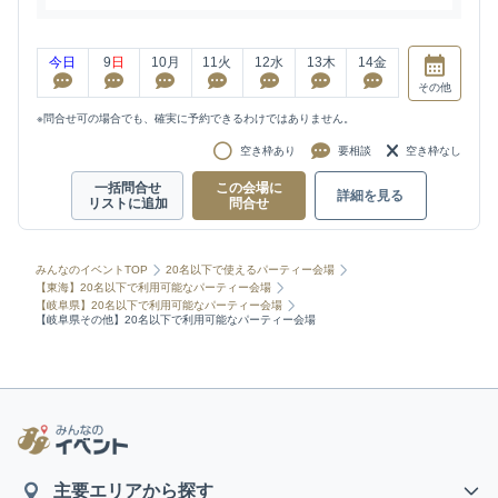
今日
9
日
10
月
11
火
12
水
13
木
14
金
その他
※問合せ可の場合でも、確実に予約できるわけではありません。
空き枠あり
要相談
空き枠なし
一括問合せ
この会場に
詳細を見る
リストに追加
問合せ
みんなのイベントTOP
20名以下で使えるパーティー会場
【東海】20名以下で利用可能なパーティー会場
【岐阜県】20名以下で利用可能なパーティー会場
【岐阜県その他】20名以下で利用可能なパーティー会場
主要エリアから探す