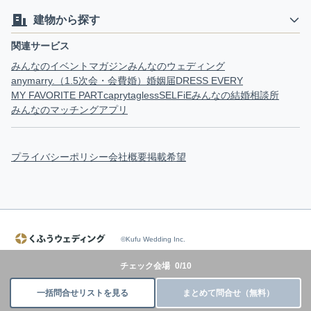
建物から探す
関連サービス
みんなのイベントマガジン
みんなのウェディング
anymarry.（1.5次会・会費婚）
婚姻届
DRESS EVERY
MY FAVORITE PART
capry
tagless
SELFiE
みんなの結婚相談所
みんなのマッチングアプリ
プライバシーポリシー
会社概要
掲載希望
©Kufu Wedding Inc.
チェック会場
0
/
10
一括問合せリストを見る
まとめて問合せ（無料）