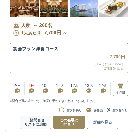
～
260
名
人数
7,700
円
～
1人あたり
宴会プラン洋食コース
7,700円
（1人あたり・税込）
詳細を見る
今日
9
日
10
月
11
火
12
水
13
木
14
金
その他
※問合せ可の場合でも、確実に予約できるわけではありません。
空き枠あり
要相談
空き枠なし
一括問合せ
この会場に
詳細を見る
リストに追加
問合せ