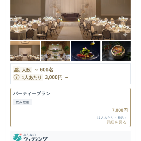
～
600
名
人数
3,000
円
～
1人あたり
パーティープラン
飲み放題
7,000円
（1人あたり・税込）
詳細を見る