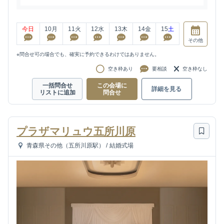
今日
10
月
11
火
12
水
13
木
14
金
15
土
その他
※問合せ可の場合でも、確実に予約できるわけではありません。
空き枠あり
要相談
空き枠なし
一括問合せ
この会場に
詳細を見る
リストに追加
問合せ
プラザマリュウ五所川原
青森県その他（五所川原駅）
/
結婚式場