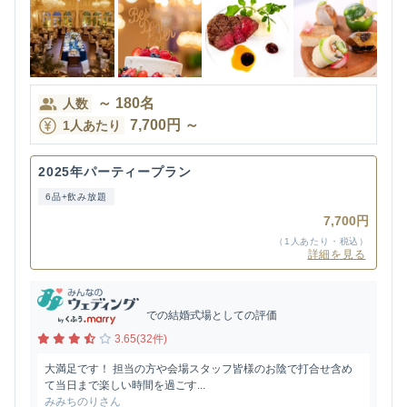
～
180
名
人数
7,700
円
～
1人あたり
2025年パーティープラン
6品+飲み放題
7,700円
（1人あたり・税込）
詳細を見る
での結婚式場としての評価
3.65(32件)
大満足です！ 担当の方や会場スタッフ皆様のお陰で打合せ含め
て当日まで楽しい時間を過ごす...
みみちのりさん