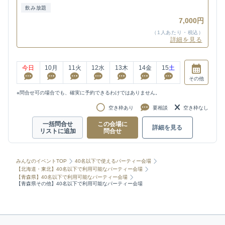
飲み放題
7,000円
（1人あたり・税込）
詳細を見る
今日
10
月
11
火
12
水
13
木
14
金
15
土
その他
※問合せ可の場合でも、確実に予約できるわけではありません。
空き枠あり
要相談
空き枠なし
一括問合せ
この会場に
詳細を見る
リストに追加
問合せ
みんなのイベントTOP
40名以下で使えるパーティー会場
【北海道・東北】40名以下で利用可能なパーティー会場
【青森県】40名以下で利用可能なパーティー会場
【青森県その他】40名以下で利用可能なパーティー会場