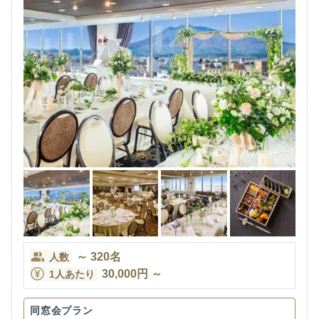
～
320
名
人数
30,000
円
～
1人あたり
同窓会プラン