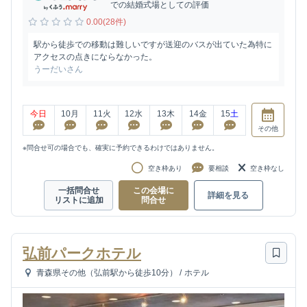
での結婚式場としての評価
0.00(28件)
駅から徒歩での移動は難しいですが送迎のバスが出ていた為特に
アクセスの点きにならなかった。
うーだいさん
今日
10
月
11
火
12
水
13
木
14
金
15
土
その他
※問合せ可の場合でも、確実に予約できるわけではありません。
空き枠あり
要相談
空き枠なし
一括問合せ
この会場に
詳細を見る
リストに追加
問合せ
弘前パークホテル
青森県その他（弘前駅から徒歩10分）
/
ホテル