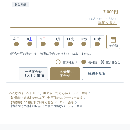
飲み放題
7,000円
（1人あたり・税込）
詳細を見る
今日
8
土
9
日
10
月
11
火
12
水
13
木
その他
※問合せ可の場合でも、確実に予約できるわけではありません。
空き枠あり
要相談
空き枠なし
一括問合せ
この会場に
詳細を見る
リストに追加
問合せ
みんなのイベントTOP
80名以下で使えるパーティー会場
【北海道・東北】80名以下で利用可能なパーティー会場
【青森県】80名以下で利用可能なパーティー会場
【青森県その他】80名以下で利用可能なパーティー会場