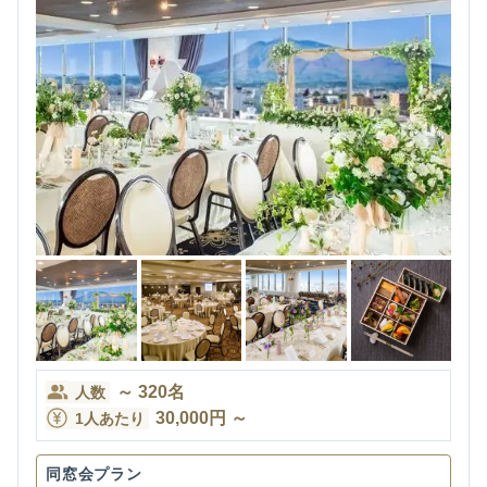
～
320
名
人数
30,000
円
～
1人あたり
同窓会プラン