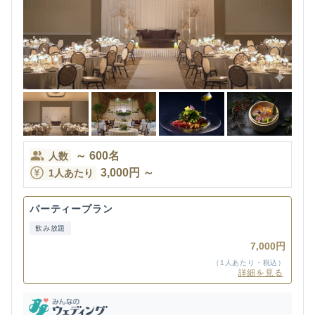
～
600
名
人数
3,000
円
～
1人あたり
パーティープラン
飲み放題
7,000円
（1人あたり・税込）
詳細を見る