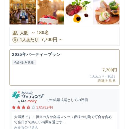
～
180
名
人数
7,700
円
～
1人あたり
2025年パーティープラン
6品+飲み放題
7,700円
（1人あたり・税込）
詳細を見る
での結婚式場としての評価
3.65(32件)
大満足です！ 担当の方や会場スタッフ皆様のお陰で打合せ含め
て当日まで楽しい時間を過ごす...
みみちのりさん