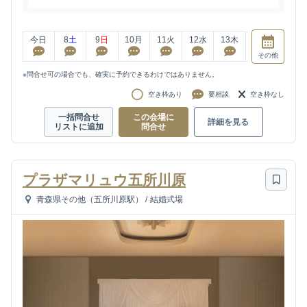
今日
8
土
9
日
10
月
11
火
12
水
13
木
その他
※問合せ可の場合でも、確実に予約できるわけではありません。
空き枠あり
要相談
空き枠なし
一括問合せ
この会場に
詳細を見る
リストに追加
問合せ
プラザマリュウ五所川原
青森県その他（五所川原駅）
/
結婚式場