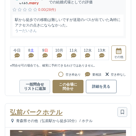
での結婚式場としての評価
0.00(28件)
駅から徒歩での移動は難しいですが送迎のバスが出ていた為特に
アクセスの点きにならなかった。
うーだいさん
今日
8
土
9
日
10
月
11
火
12
水
13
木
その他
※問合せ可の場合でも、確実に予約できるわけではありません。
空き枠あり
要相談
空き枠なし
一括問合せ
この会場に
詳細を見る
リストに追加
問合せ
弘前パークホテル
青森県その他（弘前駅から徒歩10分）
/
ホテル