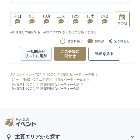
今日
9
日
10
月
11
火
12
水
13
木
14
金
その他
※問合せ可の場合でも、確実に予約できるわけではありません。
空き枠あり
要相談
空き枠なし
一括問合せ
この会場に
詳細を見る
リストに追加
問合せ
みんなのイベントTOP
40名以下で使えるパーティー会場
【九州・沖縄】40名以下で利用可能なパーティー会場
【佐賀県】40名以下で利用可能なパーティー会場
【佐賀市】40名以下で利用可能なパーティー会場
主要エリアから探す