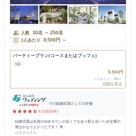
30
名
～
250
名
人数
8,500
円
～
1人あたり
パーティープラン(コースまたはブッフェ)
5品
8,500円
（1人あたり・税込）
詳細を見る
での結婚式場としての評価
4.53(605件)
結婚式場は佐賀のゆめタウンの近くでもあり駅も近いため交通の
便はかなりよかったです！ 来...
はるきんさん