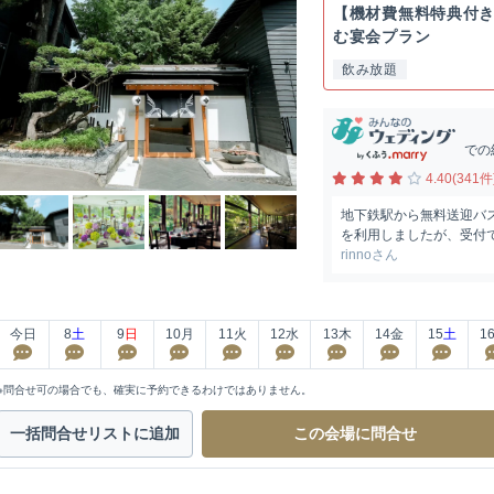
【機材費無料特典付
む宴会プラン
飲み放題
での
4.40(341件
地下鉄駅から無料送迎バ
を利用しましたが、受付で
rinnoさん
今日
8
土
9
日
10
月
11
火
12
水
13
木
14
金
15
土
1
※問合せ可の場合でも、確実に予約できるわけではありません。
一括問合せ
リストに追加
この会場に
問合せ