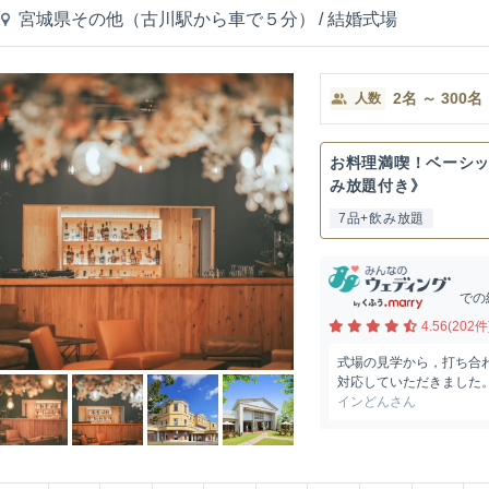
宮城県その他（古川駅から車で５分）
/
結婚式場
2
名
～
300
名
人数
お料理満喫！ベーシッ
み放題付き》
7品+飲み放題
での
4.56(202件
式場の見学から，打ち合
対応していただきました。
インどんさん