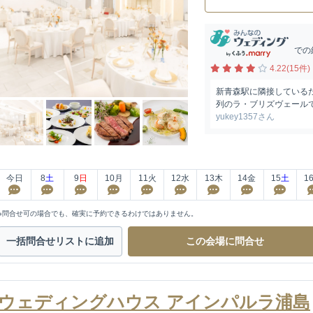
での
4.22(15件)
新青森駅に隣接している
列のラ・ブリズヴェールで
yukey1357さん
今日
8
土
9
日
10
月
11
火
12
水
13
木
14
金
15
土
1
※問合せ可の場合でも、確実に予約できるわけではありません。
一括問合せ
リストに追加
この会場に
問合せ
ウェディングハウス アインパルラ浦島