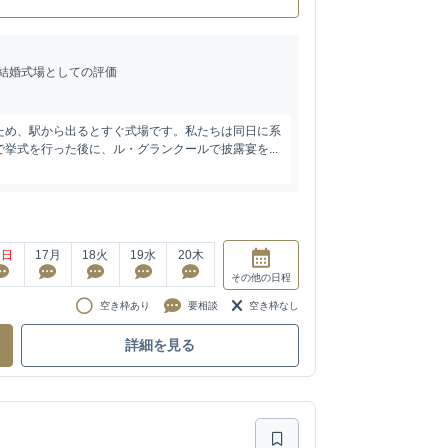
結婚式場としての評価
ため、駅から出るとすぐ式場です。私たちは同日に系
挙式を行った後に、ル・グランクールで披露宴を...
6
日
17
月
18
火
19
水
20
木
その他
の日程
空き枠あり
要相談
空き枠なし
詳細を見る