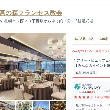
宮の森フランセス教会
札幌市（西２８丁目駅から車で約３分）
/
結婚式場
2
名
～
130
名
人数
みんなのイベント限定プラ
‘’デザートビュッフェ
【みんなのイベント限定
6品+飲み放題
での
4.43(720件
最寄駅からはシャトルバ
だと思いました。