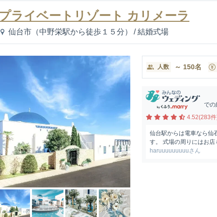
プライベートリゾート カリメーラ
仙台市（中野栄駅から徒歩１５分）
/
結婚式場
～
150
名
人数
での
4.52(283件
仙台駅からは電車なら仙
す。 式場の周りにはお店
haruuuuuuuuuさん