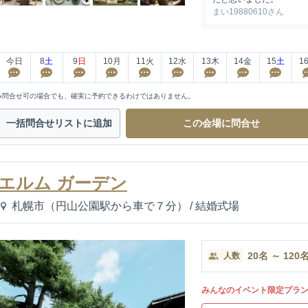
まい19880610さん
今日
8
土
9
日
10
月
11
火
12
水
13
木
14
金
15
土
1
※問合せ可の場合でも、確実に予約できるわけではありません。
一括問合せ
リストに追加
この会場に
問合せ
エルム ガーデン
札幌市（円山公園駅から車で７分）
/
結婚式場
20
名
～
120
人数
みんなのイベント限定プラ