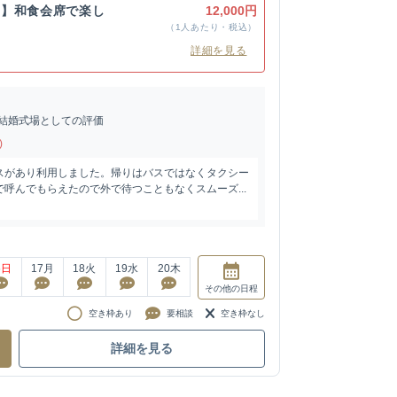
き】和食会席で楽し
12,000円
（1人あたり・税込）
詳細を見る
結婚式場としての評価
)
スがあり利用しました。帰りはバスではなくタクシー
呼んでもらえたので外で待つこともなくスムーズ...
6
日
17
月
18
火
19
水
20
木
その他
の日程
空き枠あり
要相談
空き枠なし
詳細を見る