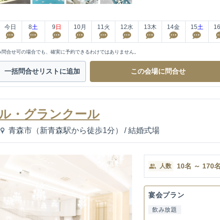
今日
8
土
9
日
10
月
11
火
12
水
13
木
14
金
15
土
1
※問合せ可の場合でも、確実に予約できるわけではありません。
一括問合せ
リストに追加
この会場に
問合せ
ル・グランクール
青森市（新青森駅から徒歩1分）
/
結婚式場
10
名
～
170
人数
宴会プラン
飲み放題