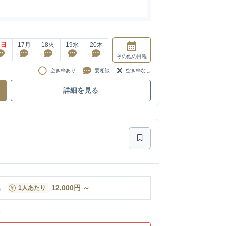
6
日
17
月
18
火
19
水
20
木
その他
の日程
空き枠あり
要相談
空き枠なし
詳細を見る
名
12,000
円
～
1人あたり
ン