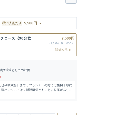
5,500
円
～
1人あたり
クコース《90分飲
7,500円
（1人あたり・税込）
詳細を見る
結婚式場としての評価
)
わせや挙式当日まで，プランナーの方には懇切丁寧に
演出については，新郎新婦ともにあまり案があり...