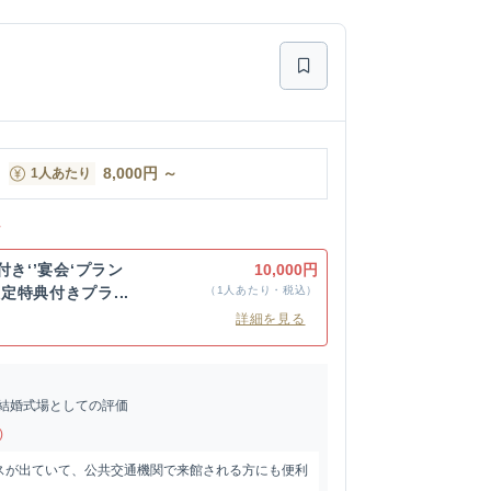
8,000
円
～
1人あたり
ン
付き‘’宴会‘プラン
10,000円
特典付きプラ...
（1人あたり・税込）
詳細を見る
結婚式場としての評価
)
スが出ていて、公共交通機関で来館される方にも便利