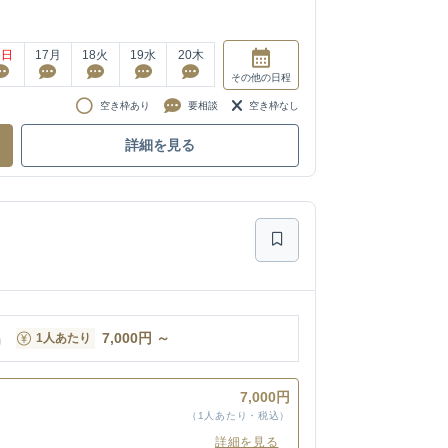
6
日
17
月
18
火
19
水
20
木
その他
の日程
空き枠あり
要相談
空き枠なし
詳細を見る
名
7,000
円
～
1人あたり
7,000円
（1人あたり・税込）
詳細を見る