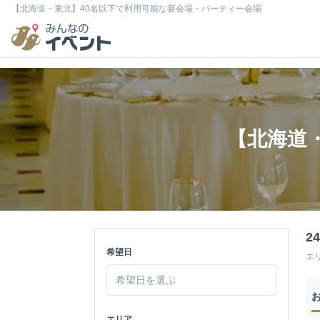
【北海道・東北】40名以下で利用可能な宴会場・パーティー会場
【北海道
2
希望日
エ
エリア