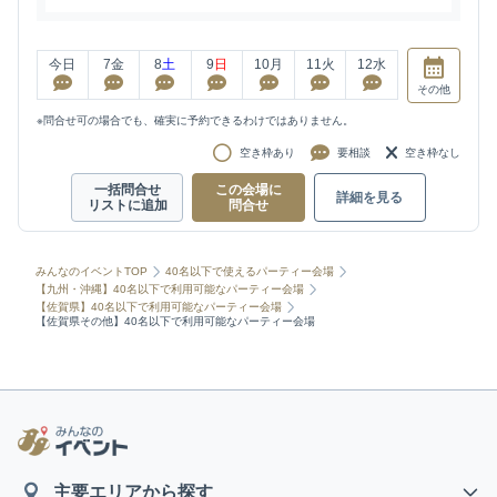
今日
7
金
8
土
9
日
10
月
11
火
12
水
その他
※問合せ可の場合でも、確実に予約できるわけではありません。
空き枠あり
要相談
空き枠なし
一括問合せ
この会場に
詳細を見る
リストに追加
問合せ
みんなのイベントTOP
40名以下で使えるパーティー会場
【九州・沖縄】40名以下で利用可能なパーティー会場
【佐賀県】40名以下で利用可能なパーティー会場
【佐賀県その他】40名以下で利用可能なパーティー会場
主要エリアから探す