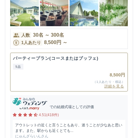
30
名
～
300
名
人数
8,500
円
～
1人あたり
パーティープラン(コースまたはブッフェ)
5品
8,500円
（1人あたり・税込）
詳細を見る
での結婚式場としての評価
4.51(418件)
アウトレットの近くと言うこともあり、迷うことが少なあと思い
ます。また、駅からも近くとても...
にゅんざらいんさん