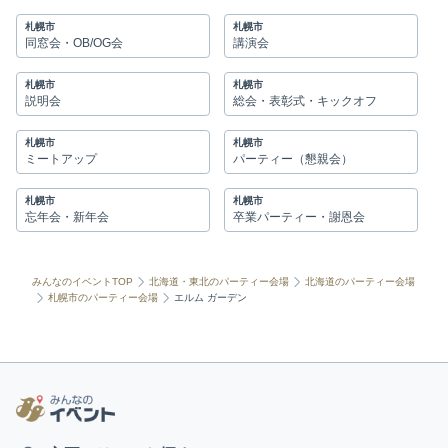
札幌市
札幌市
同窓会・OB/OG会
講演会
札幌市
札幌市
説明会
総会・表彰式・キックオフ
札幌市
札幌市
ミートアップ
パーティー（懇親会）
札幌市
札幌市
忘年会・新年会
卒業パーティー・謝恩会
みんなのイベントTOP
北海道・東北のパーティー会場
北海道のパーティー会場
札幌市のパーティー会場
エルム ガーデン