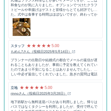
式場はフランス料理などが多いイメージですが、ここは
和食なのが気に入りました。オプションでつけたクラフ
トビールや串揚げはゲストと皆様からとても好評でし
た。式中は食事する時間はほぼないですが、終わってか
ら控室でゆっくり食べられました。とても美味しかった
です。
★ ★ ★ ★ ★
5.00
スタッフ
もめん7さん（投稿日2025年5月14日）
プランナーの出勤日や結婚式の都合でメールの返信が遅
れることもありましたが、事前に予定を教えてくれてい
たのであまり不安になることはありませんでしたし、忙
しい中必ず返信してくれていました。急ぎの質問は電話
でも問い合わせできますが、プランナーの都合などもあ
るため、確認事項は早め早めに確認が良いと思います。
★ ★ ★ ★ ★
5.00
立地
当日の介添人の方は、私が和装で汗をかいてしまった時
に冷やしタオルなどで迅速に対応してくれていました。
rinnoさん（投稿日2025年3月28日）
メイクの方も、私の希望を汲んでくれて最高の仕上がり
地下鉄駅から無料送迎バスがあり利用しました。帰りは
でした。
バスではなくタクシーを利用しましたが、受付で呼んで