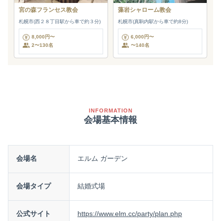
宮の森フランセス教会
藻岩シャローム教会
札幌市(西２８丁目駅から車で約３分)
札幌市(真駒内駅から車で約8分)
8,000円〜
6,000円〜
2〜130名
〜140名
INFORMATION
会場基本情報
会場名
エルム ガーデン
会場タイプ
結婚式場
公式サイト
https://www.elm.cc/party/plan.php