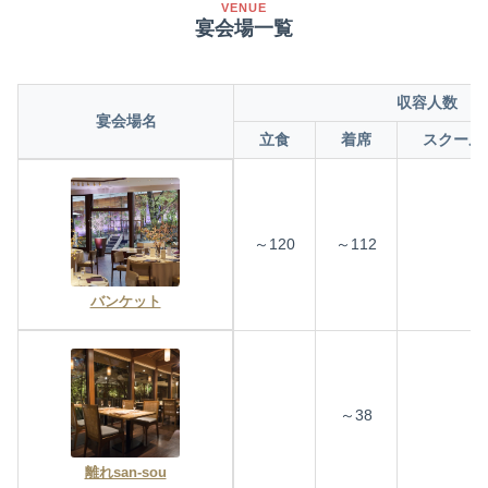
VENUE
宴会場一覧
収容人数
宴会場名
立食
着席
スクール
～120
～112
バンケット
～38
離れsan-sou