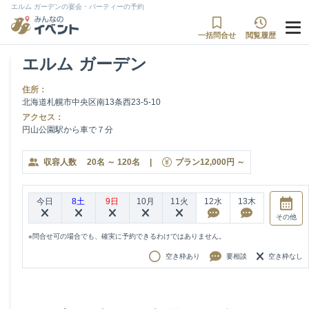
エルム ガーデンの宴会・パーティーの予約
一括問合せ
閲覧履歴
エルム ガーデン
住所：
北海道札幌市中央区南13条西23-5-10
アクセス：
円山公園駅から車で７分
収容人数
20
名
～
120
名
|
プラン
12,000
円
～
今日
8土
9日
10月
11火
12水
13木
その他
※問合せ可の場合でも、確実に予約できるわけではありません。
空き枠あり
要相談
空き枠なし