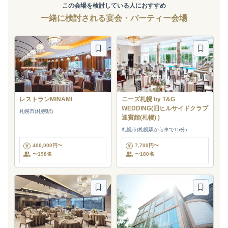
この会場を検討している人におすすめ
一緒に検討される宴会・パーティー会場
レストランMINAMI
ニーズ札幌 by T&G
WEDDING(旧ヒルサイドクラブ
札幌市(札幌駅)
迎賓館(札幌) )
札幌市(札幌駅から車で15分)
400,000円〜
7,700円〜
〜198名
〜180名