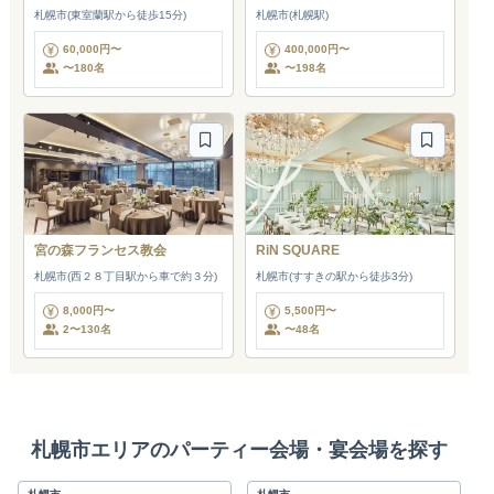
札幌市(東室蘭駅から徒歩15分)
札幌市(札幌駅)
60,000円〜
400,000円〜
〜180名
〜198名
宮の森フランセス教会
RiN SQUARE
札幌市(西２８丁目駅から車で約３分)
札幌市(すすきの駅から徒歩3分)
8,000円〜
5,500円〜
2〜130名
〜48名
札幌市エリアのパーティー会場・宴会場を探す