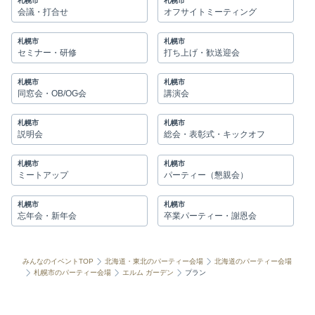
札幌市
札幌市
会議・打合せ
オフサイトミーティング
札幌市
札幌市
セミナー・研修
打ち上げ・歓送迎会
札幌市
札幌市
同窓会・OB/OG会
講演会
札幌市
札幌市
説明会
総会・表彰式・キックオフ
札幌市
札幌市
ミートアップ
パーティー（懇親会）
札幌市
札幌市
忘年会・新年会
卒業パーティー・謝恩会
みんなのイベントTOP
北海道・東北のパーティー会場
北海道のパーティー会場
札幌市のパーティー会場
エルム ガーデン
プラン