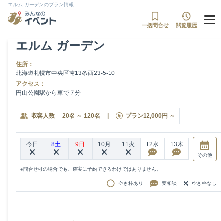
エルム ガーデンのプラン情報
一括問合せ
閲覧履歴
エルム ガーデン
住所：
北海道札幌市中央区南13条西23-5-10
アクセス：
円山公園駅から車で７分
収容人数
20
名
～
120
名
|
プラン
12,000
円
～
今日
8土
9日
10月
11火
12水
13木
その他
※問合せ可の場合でも、確実に予約できるわけではありません。
空き枠あり
要相談
空き枠なし