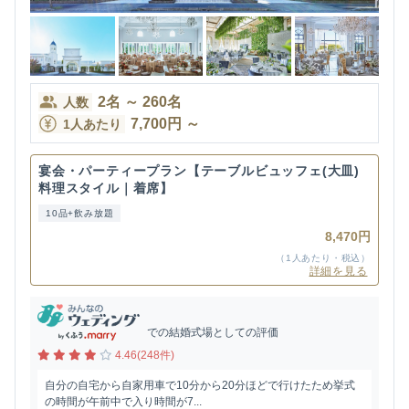
2
名
～
260
名
人数
7,700
円
～
1人あたり
宴会・パーティープラン【テーブルビュッフェ(大皿)
料理スタイル｜着席】
10品+飲み放題
8,470円
（1人あたり・税込）
詳細を見る
での結婚式場としての評価
4.46(248件)
自分の自宅から自家用車で10分から20分ほどで行けたため挙式
の時間が午前中で入り時間が7...