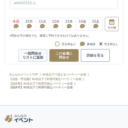
asim1013さん
今日
10
月
11
火
12
水
13
木
14
金
15
土
その他
※問合せ可の場合でも、確実に予約できるわけではありません。
空き枠あり
要相談
空き枠なし
一括問合せ
この会場に
詳細を見る
リストに追加
問合せ
みんなのイベントTOP
80名以下で使えるパーティー会場
【北陸・甲信越】80名以下で利用可能なパーティー会場
【福井県】80名以下で利用可能なパーティー会場
【福井市】80名以下で利用可能なパーティー会場