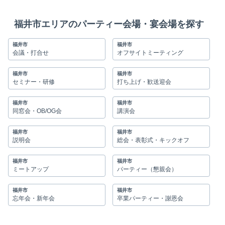
福井市エリアのパーティー会場・宴会場を探す
福井市
福井市
会議・打合せ
オフサイトミーティング
福井市
福井市
セミナー・研修
打ち上げ・歓送迎会
福井市
福井市
同窓会・OB/OG会
講演会
福井市
福井市
説明会
総会・表彰式・キックオフ
福井市
福井市
ミートアップ
パーティー（懇親会）
福井市
福井市
忘年会・新年会
卒業パーティー・謝恩会