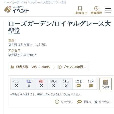
ローズガーデン/ロイヤルグレース大聖堂のプラン情報
一括問合せ
閲覧履歴
ローズガーデン/ロイヤルグレース大
聖堂
住所：
福井県福井市高木中央3-701
アクセス：
福井駅から車で15分
収容人数
2
名
～
260
名
|
プラン
7,700
円
～
今日
8土
9日
10月
11火
12水
13木
その他
※問合せ可の場合でも、確実に予約できるわけではありません。
空き枠あり
要相談
空き枠なし