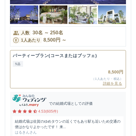
30
名
～
250
名
人数
8,500
円
～
1人あたり
パーティープラン(コースまたはブッフェ)
5品
8,500円
（1人あたり・税込）
詳細を見る
での結婚式場としての評価
4.53(605件)
結婚式場は佐賀のゆめタウンの近くでもあり駅も近いため交通の
便はかなりよかったです！ 来...
はるきんさん