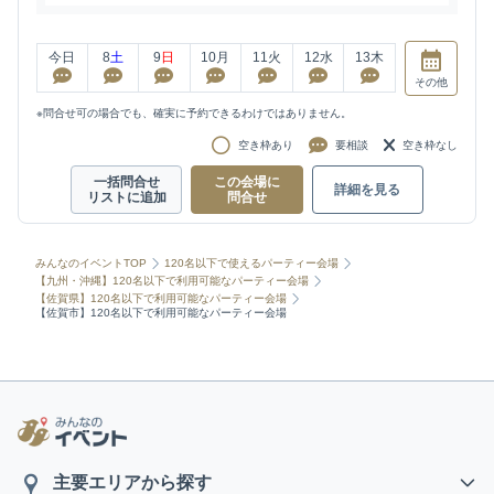
今日
8
土
9
日
10
月
11
火
12
水
13
木
その他
※問合せ可の場合でも、確実に予約できるわけではありません。
空き枠あり
要相談
空き枠なし
一括問合せ
この会場に
詳細を見る
リストに追加
問合せ
みんなのイベントTOP
120名以下で使えるパーティー会場
【九州・沖縄】120名以下で利用可能なパーティー会場
【佐賀県】120名以下で利用可能なパーティー会場
【佐賀市】120名以下で利用可能なパーティー会場
主要エリアから探す