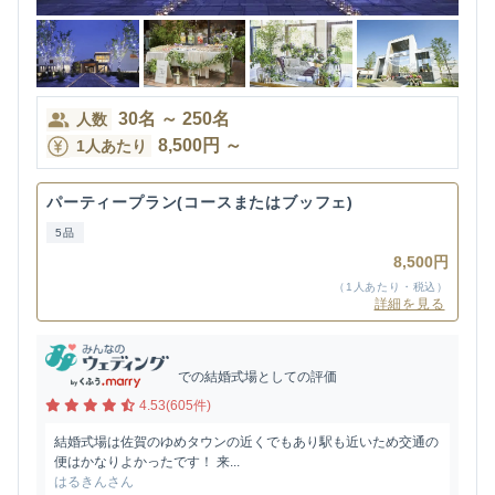
30
名
～
250
名
人数
8,500
円
～
1人あたり
パーティープラン(コースまたはブッフェ)
5品
8,500円
（1人あたり・税込）
詳細を見る
での結婚式場としての評価
4.53(605件)
結婚式場は佐賀のゆめタウンの近くでもあり駅も近いため交通の
便はかなりよかったです！ 来...
はるきんさん