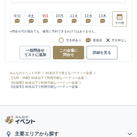
今日
8
土
9
日
10
月
11
火
12
水
13
木
その他
※問合せ可の場合でも、確実に予約できるわけではありません。
空き枠あり
要相談
空き枠なし
一括問合せ
この会場に
詳細を見る
リストに追加
問合せ
みんなのイベントTOP
80名以下で使えるパーティー会場
【九州・沖縄】80名以下で利用可能なパーティー会場
【佐賀県】80名以下で利用可能なパーティー会場
【佐賀市】80名以下で利用可能なパーティー会場
主要エリアから探す