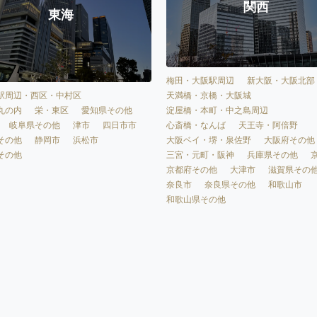
関西
東海
梅田・大阪駅周辺
新大阪・大阪北部
天満橋・京橋・大阪城
駅周辺・西区・中村区
淀屋橋・本町・中之島周辺
丸の内
栄・東区
愛知県その他
心斎橋・なんば
天王寺・阿倍野
岐阜県その他
津市
四日市市
大阪ベイ・堺・泉佐野
大阪府その他
その他
静岡市
浜松市
三宮・元町・阪神
兵庫県その他
その他
京都府その他
大津市
滋賀県その
奈良市
奈良県その他
和歌山市
和歌山県その他