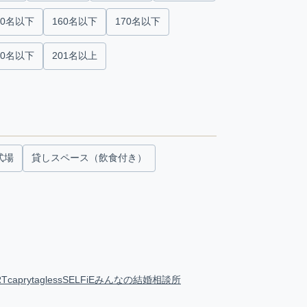
50名以下
160名以下
170名以下
00名以下
201名以上
式場
貸しスペース（飲食付き）
RT
capry
tagless
SELFiE
みんなの結婚相談所