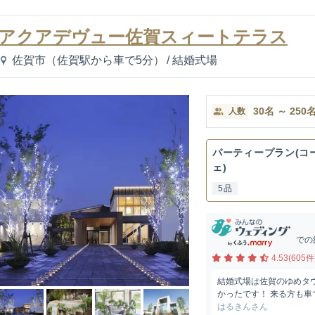
アクアデヴュー佐賀スィートテラス
佐賀市（佐賀駅から車で5分）
/
結婚式場
30
名
～
250
人数
パーティープラン(コ
ェ)
5品
での
4.53(605件
結婚式場は佐賀のゆめタ
かったです！ 来る方も車
はるきんさん