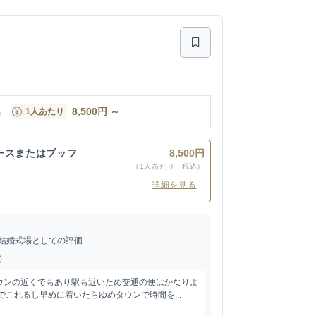
名
8,500
円
～
1人あたり
ースまたはブッフ
8,500円
（1人あたり・税込）
詳細を見る
結婚式場としての評価
)
ウンの近くでもあり駅も近いため交通の便はかなりよ
でこれるし早めに着いたらゆめタウンで時間を...