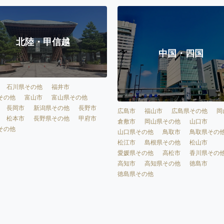
北陸・甲信越
中国・四国
石川県その他
福井市
その他
富山市
富山県その他
長岡市
新潟県その他
長野市
広島市
福山市
広島県その他
岡
松本市
長野県その他
甲府市
倉敷市
岡山県その他
山口市
その他
山口県その他
鳥取市
鳥取県その
松江市
島根県その他
松山市
愛媛県その他
高松市
香川県その
高知市
高知県その他
徳島市
徳島県その他