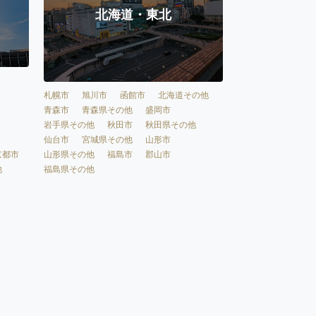
北海道・東北
札幌市
旭川市
函館市
北海道その他
青森市
青森県その他
盛岡市
岩手県その他
秋田市
秋田県その他
仙台市
宮城県その他
山形市
京都市
山形県その他
福島市
郡山市
他
福島県その他