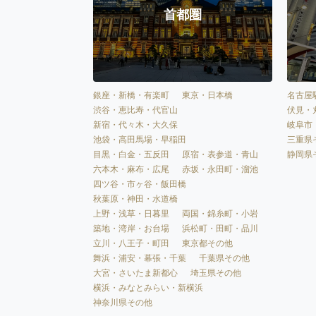
首都圏
銀座・新橋・有楽町
東京・日本橋
名古屋
渋谷・恵比寿・代官山
伏見・
新宿・代々木・大久保
岐阜市
池袋・高田馬場・早稲田
三重県
目黒・白金・五反田
原宿・表参道・青山
静岡県
六本木・麻布・広尾
赤坂・永田町・溜池
四ツ谷・市ヶ谷・飯田橋
秋葉原・神田・水道橋
上野・浅草・日暮里
両国・錦糸町・小岩
築地・湾岸・お台場
浜松町・田町・品川
立川・八王子・町田
東京都その他
舞浜・浦安・幕張・千葉
千葉県その他
大宮・さいたま新都心
埼玉県その他
横浜・みなとみらい・新横浜
神奈川県その他