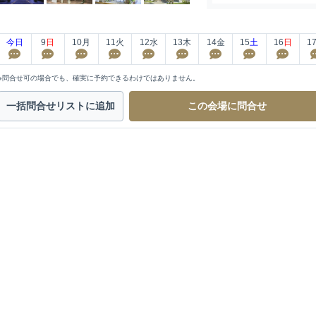
今日
9
日
10
月
11
火
12
水
13
木
14
金
15
土
16
日
1
※問合せ可の場合でも、確実に予約できるわけではありません。
一括問合せ
リストに追加
この会場に
問合せ