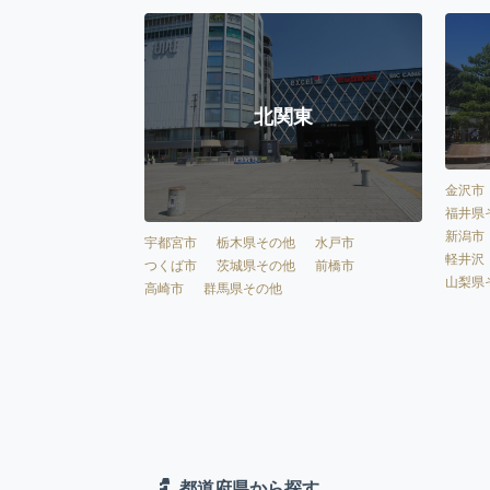
北関東
金沢市
福井県
新潟市
宇都宮市
栃木県その他
水戸市
軽井沢
つくば市
茨城県その他
前橋市
山梨県
高崎市
群馬県その他
都道府県から探す