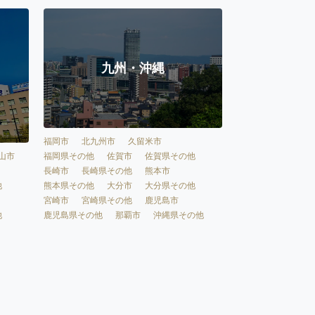
九州・沖縄
福岡市
北九州市
久留米市
福岡県その他
佐賀市
佐賀県その他
山市
長崎市
長崎県その他
熊本市
熊本県その他
大分市
大分県その他
他
宮崎市
宮崎県その他
鹿児島市
鹿児島県その他
那覇市
沖縄県その他
他