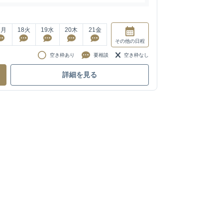
7
月
18
火
19
水
20
木
21
金
その他
の日程
空き枠あり
要相談
空き枠なし
詳細を見る