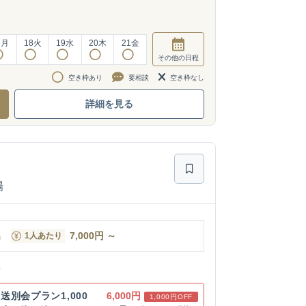
7
月
18
火
19
水
20
木
21
金
その他
の日程
空き枠あり
要相談
空き枠なし
詳細を見る
場
名
7,000
円
～
1人あたり
ン
別会プラン1,000
6,000円
1,000円OFF