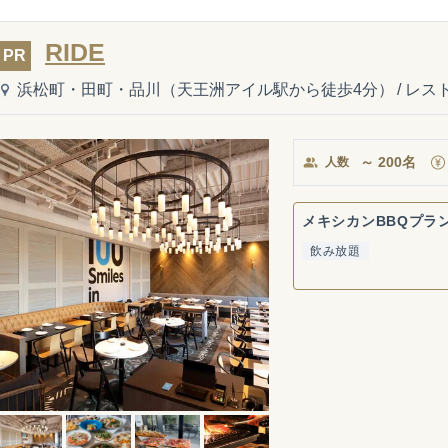
RIDE
PR
浜松町・田町・品川（天王洲アイル駅から徒歩4分）
/
レス
～
200
名
人数
メキシカンBBQプラ
飲み放題