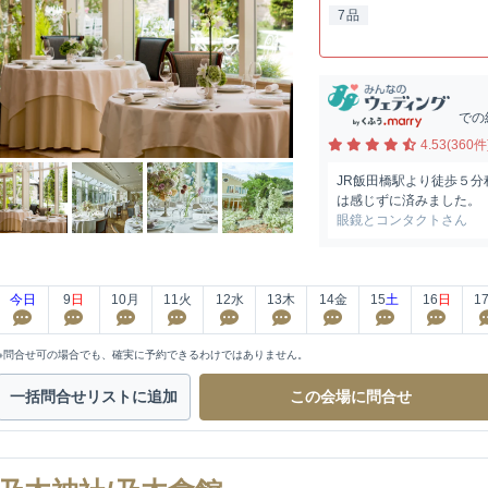
7品
での
4.53(360件
JR飯田橋駅より徒歩５
は感じずに済みました。
眼鏡とコンタクトさん
今日
9
日
10
月
11
火
12
水
13
木
14
金
15
土
16
日
1
※問合せ可の場合でも、確実に予約できるわけではありません。
一括問合せ
リストに追加
この会場に
問合せ