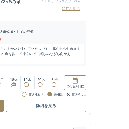
2h飲み放...
7,000円
（1人あたり・税込）
詳細を見る
結婚式場としての評価
)
からも向かいやすいアクセスです。 駅から少し歩きま
小道を歩いて行くので、楽しみながら向かえ...
7
月
18
火
19
水
20
木
21
金
その他
の日程
空き枠あり
要相談
空き枠なし
詳細を見る