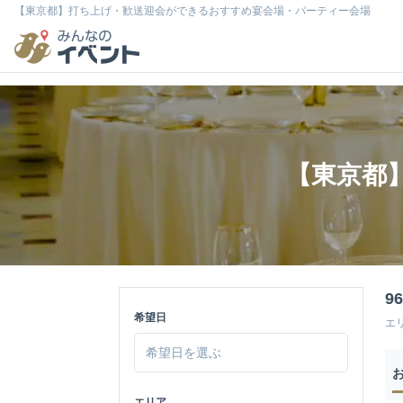
【東京都】打ち上げ・歓送迎会ができるおすすめ宴会場・パーティー会場
【東京都
9
希望日
エ
エリア