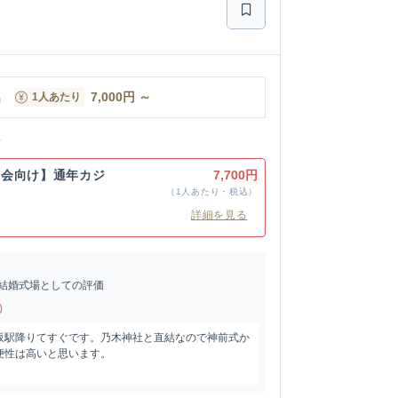
名
7,000
円
～
1人あたり
ン
宴会向け】通年カジ
7,700円
（1人あたり・税込）
詳細を見る
結婚式場としての評価
)
坂駅降りてすぐです。乃木神社と直結なので神前式か
便性は高いと思います。