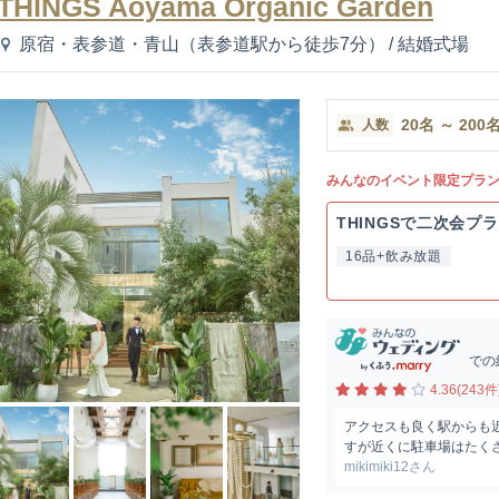
THINGS Aoyama Organic Garden
原宿・表参道・青山（表参道駅から徒歩7分）
/
結婚式場
20
名
～
200
人数
みんなのイベント限定プラ
THINGSで二次会プ
16品+飲み放題
での
4.36(243件
アクセスも良く駅からも
すが近くに駐車場はたく
mikimiki12さん