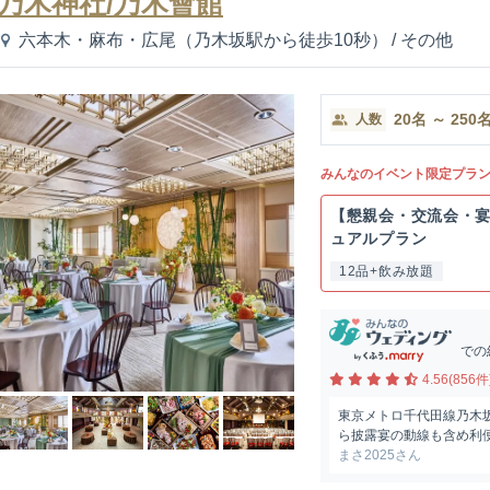
乃木神社/乃木會館
六本木・麻布・広尾（乃木坂駅から徒歩10秒）
/
その他
20
名
～
250
人数
みんなのイベント限定プラ
【懇親会・交流会・
ュアルプラン
12品+飲み放題
での
4.56(856件
東京メトロ千代田線乃木
ら披露宴の動線も含め利
まさ2025さん