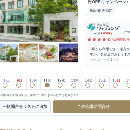
円OFFキャンペーン♪《
8品+飲み放題
での
4.50(945件
3駅から利用でき、遠方
すが、表参道のおしゃれな
ちーばちゃん1さん
今日
9
日
10
月
11
火
12
水
13
木
14
金
15
土
16
日
1
※問合せ可の場合でも、確実に予約できるわけではありません。
一括問合せ
リストに追加
この会場に
問合せ