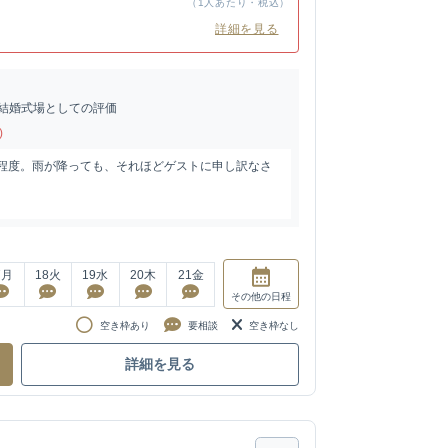
（1人あたり・税込）
詳細を見る
結婚式場としての評価
)
分程度。雨が降っても、それほどゲストに申し訳なさ
7
月
18
火
19
水
20
木
21
金
その他
の日程
空き枠あり
要相談
空き枠なし
詳細を見る