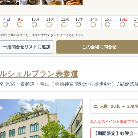
今日
9
日
10
月
11
火
12
水
13
木
14
金
15
土
16
日
1
※問合せ可の場合でも、確実に予約できるわけではありません。
一括問合せ
リストに追加
この会場に
問合せ
ルシェルブラン表参道
原宿・表参道・青山（明治神宮前駅から徒歩4分）
/
結婚式
20
名
～
100
人数
みんなのイベント限定プラ
【期間限定】歓迎会・送