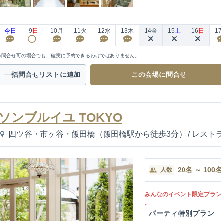
今日
9
日
10
月
11
火
12
水
13
木
14
金
15
土
16
日
1
※問合せ可の場合でも、確実に予約できるわけではありません。
一括問合せ
リストに追加
この会場に
問合せ
ソンブルイユ TOKYO
四ツ谷・市ヶ谷・飯田橋（飯田橋駅から徒歩3分）
/
レスト
20
名
～
100
人数
みんなのイベント限定プラ
パーティ特別プラン