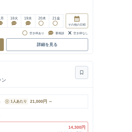
7
月
18
火
19
水
20
木
21
金
その他
の日程
空き枠あり
要相談
空き枠なし
詳細を見る
ラン
名
21,000
円
～
1人あたり
ン
14,300円