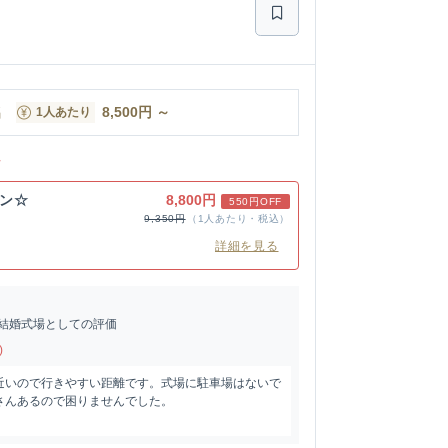
名
8,500
円
～
1人あたり
ン
ラン☆
8,800円
550円OFF
9,350円
（1人あたり・税込）
詳細を見る
結婚式場としての評価
)
近いので行きやすい距離です。式場に駐車場はないで
さんあるので困りませんでした。