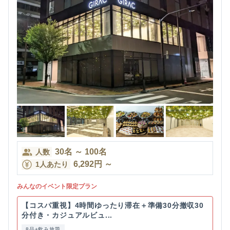
30
名
～
100
名
人数
6,292
円
～
1人あたり
みんなのイベント限定プラン
【コスパ重視】4時間ゆったり滞在＋準備30分撤収30
分付き・カジュアルビュ...
8品+飲み放題