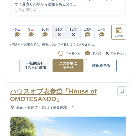
す！最寄りの駅から送迎もあるので...
しみず92さん
今日
9
日
10
月
11
火
12
水
13
木
14
金
その他
※問合せ可の場合でも、確実に予約できるわけではありません。
空き枠あり
要相談
空き枠なし
一括問合せ
この会場に
詳細を見る
リストに追加
問合せ
ハウスオブ表参道「House of
OMOTESANDO」
原宿・表参道・青山（表参道駅）
/