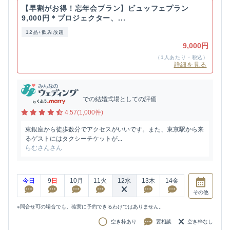
【早割がお得！忘年会プラン】ビュッフェプラン
9,000円＊プロジェクター、...
12品+飲み放題
9,000円
（1人あたり・税込）
詳細を見る
での結婚式場としての評価
4.57(1,000件)
東銀座から徒歩数分でアクセスがいいです。また、東京駅から来
るゲストにはタクシーチケットが...
らむさんさん
今日
9
日
10
月
11
火
12
水
13
木
14
金
その他
※問合せ可の場合でも、確実に予約できるわけではありません。
空き枠あり
要相談
空き枠なし