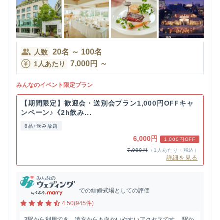
20
名
～
100
名
人数
7,000
円
～
1人あたり
みんなのイベント限定プラン
【期間限定】歓迎会・送別会プラン1,000円OFFキャ
ンペーン♪《2h飲み...
8品+飲み放題
6,000円
1,000円OFF
7,000円
（1人あたり・税込）
詳細を見る
での結婚式場としての評価
4.50(945件)
3駅から利用でき、遠方からも向かいやすいアクセスです。 駅か