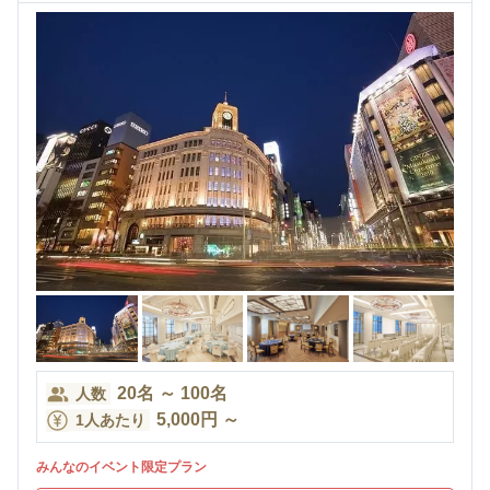
20
名
～
100
名
人数
5,000
円
～
1人あたり
みんなのイベント限定プラン