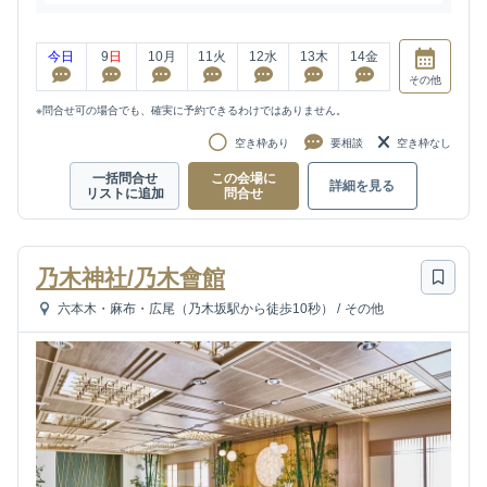
今日
9
日
10
月
11
火
12
水
13
木
14
金
その他
※問合せ可の場合でも、確実に予約できるわけではありません。
空き枠あり
要相談
空き枠なし
一括問合せ
この会場に
詳細を見る
リストに追加
問合せ
乃木神社/乃木會館
六本木・麻布・広尾（乃木坂駅から徒歩10秒）
/
その他