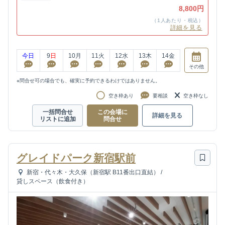
8,800円
（1人あたり・税込）
詳細を見る
今日
9
日
10
月
11
火
12
水
13
木
14
金
その他
※問合せ可の場合でも、確実に予約できるわけではありません。
空き枠あり
要相談
空き枠なし
一括問合せ
この会場に
詳細を見る
リストに追加
問合せ
グレイドパーク新宿駅前
新宿・代々木・大久保（新宿駅 B11番出口直結）
/
貸しスペース（飲食付き）