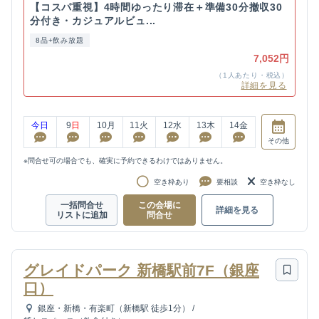
【コスパ重視】4時間ゆったり滞在＋準備30分撤収30
分付き・カジュアルビュ...
8品+飲み放題
7,052円
（1人あたり・税込）
詳細を見る
今日
9
日
10
月
11
火
12
水
13
木
14
金
その他
※問合せ可の場合でも、確実に予約できるわけではありません。
空き枠あり
要相談
空き枠なし
一括問合せ
この会場に
詳細を見る
リストに追加
問合せ
グレイドパーク 新橋駅前7F（銀座
口）
銀座・新橋・有楽町（新橋駅 徒歩1分）
/