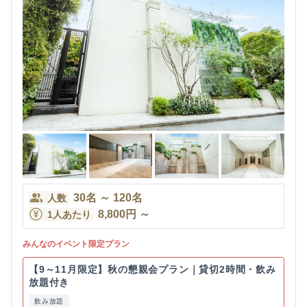
30
名
～
120
名
人数
8,800
円
～
1人あたり
みんなのイベント限定プラン
【9～11月限定】秋の懇親会プラン｜貸切2時間・飲み
放題付き
飲み放題