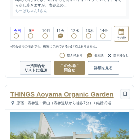
ら少し歩きますが、表参道の...
ちーばちゃん1さん
今日
9
日
10
月
11
火
12
水
13
木
14
金
その他
※問合せ可の場合でも、確実に予約できるわけではありません。
空き枠あり
要相談
空き枠なし
一括問合せ
この会場に
詳細を見る
リストに追加
問合せ
THINGS Aoyama Organic Garden
原宿・表参道・青山（表参道駅から徒歩7分）
/
結婚式場