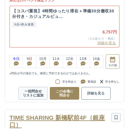
みんなのイベント限定プラン
【コスパ重視】4時間ゆったり滞在＋準備30分撤収30
分付き・カジュアルビュ...
8品+飲み放題
6,757円
（1人あたり・税込）
詳細を見る
今日
9
日
10
月
11
火
12
水
13
木
14
金
その他
※問合せ可の場合でも、確実に予約できるわけではありません。
空き枠あり
要相談
空き枠なし
一括問合せ
この会場に
詳細を見る
リストに追加
問合せ
TIME SHARING 新橋駅前4F（銀座
口）