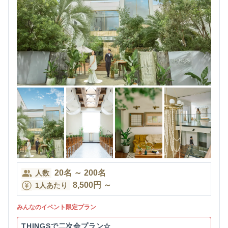
20
名
～
200
名
人数
8,500
円
～
1人あたり
みんなのイベント限定プラン
THINGSで二次会プラン☆