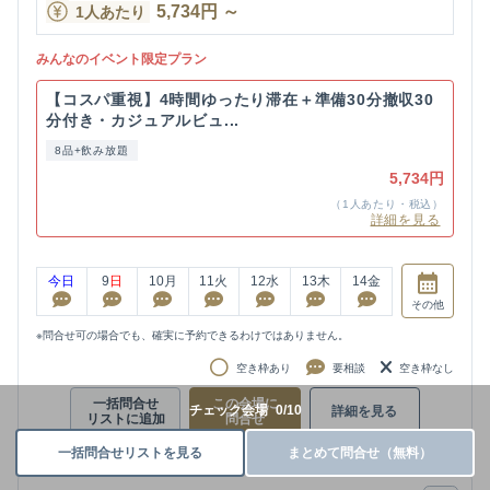
5,734
円
～
1人あたり
みんなのイベント限定プラン
【コスパ重視】4時間ゆったり滞在＋準備30分撤収30
分付き・カジュアルビュ...
8品+飲み放題
5,734円
（1人あたり・税込）
詳細を見る
今日
9
日
10
月
11
火
12
水
13
木
14
金
その他
※問合せ可の場合でも、確実に予約できるわけではありません。
空き枠あり
要相談
空き枠なし
一括問合せ
この会場に
チェック会場
0
/
10
詳細を見る
リストに追加
問合せ
一括問合せリストを見る
まとめて問合せ（無料）