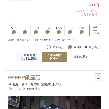
5,711円
（1人あたり・税込）
詳細を見る
今日
9
日
10
月
11
火
12
水
13
木
14
金
その他
※問合せ可の場合でも、確実に予約できるわけではありません。
空き枠あり
要相談
空き枠なし
一括問合せ
この会場に
詳細を見る
リストに追加
問合せ
FEEEP銀座店
銀座・新橋・有楽町（銀座駅 徒歩3分）
/
貸しスペース（飲食付き）