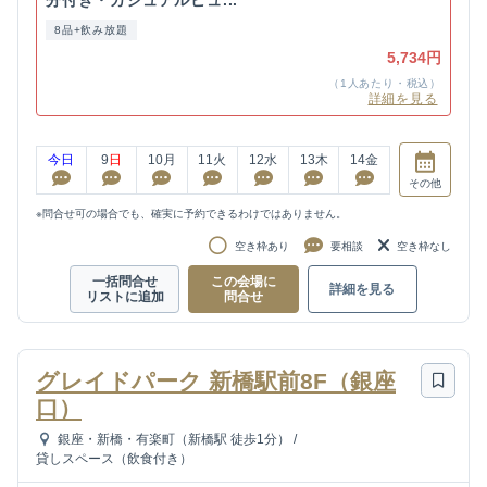
8品+飲み放題
5,734円
（1人あたり・税込）
詳細を見る
今日
9
日
10
月
11
火
12
水
13
木
14
金
その他
※問合せ可の場合でも、確実に予約できるわけではありません。
空き枠あり
要相談
空き枠なし
一括問合せ
この会場に
詳細を見る
リストに追加
問合せ
グレイドパーク 新橋駅前8F（銀座
口）
銀座・新橋・有楽町（新橋駅 徒歩1分）
/
貸しスペース（飲食付き）