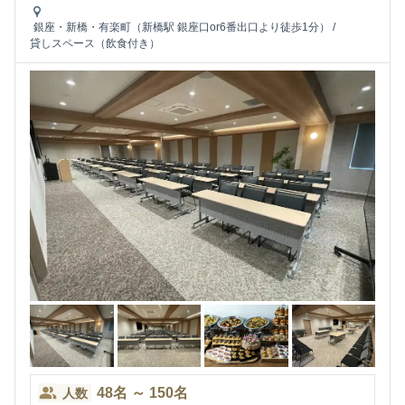
銀座・新橋・有楽町（新橋駅 銀座口or6番出口より徒歩1分）
/
貸しスペース（飲食付き）
48
名
～
150
名
人数