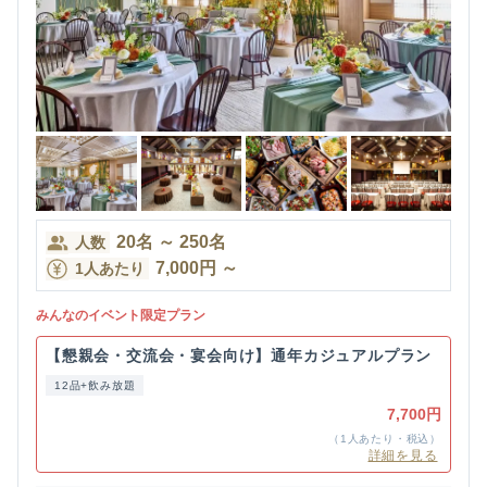
20
名
～
250
名
人数
7,000
円
～
1人あたり
みんなのイベント限定プラン
【懇親会・交流会・宴会向け】通年カジュアルプラン
12品+飲み放題
7,700円
（1人あたり・税込）
詳細を見る