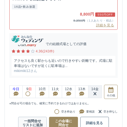
16品+飲み放題
8,800円
550円OFF
9,350円
（1人あたり・税込）
詳細を見る
での結婚式場としての評価
4.36(243件)
アクセスも良く駅からも近いので行きやすい距離です。式場に駐
車場はないですが近くに駐車場は...
mikimiki12さん
今日
9
日
10
月
11
火
12
水
13
木
14
金
その他
※問合せ可の場合でも、確実に予約できるわけではありません。
空き枠あり
要相談
空き枠なし
一括問合せ
この会場に
詳細を見る
リストに追加
問合せ