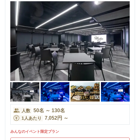
50
名
～
130
名
人数
7,052
円
～
1人あたり
みんなのイベント限定プラン