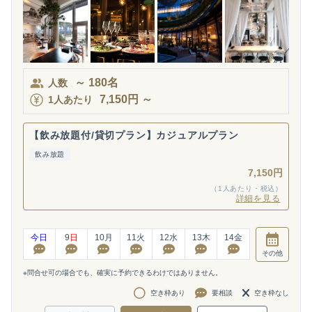
～
180
名
人数
7,150
円
～
1人あたり
【飲み放題付/貸切プラン】カジュアルプラン
飲み放題
7,150円
（1人あたり・税込）
詳細を見る
今日
9
日
10
月
11
火
12
水
13
木
14
金
その他
※問合せ可の場合でも、確実に予約できるわけではありません。
空き枠あり
要相談
空き枠なし