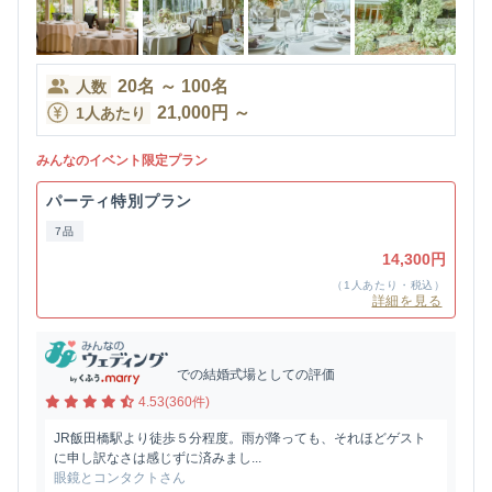
20
名
～
100
名
人数
21,000
円
～
1人あたり
みんなのイベント限定プラン
パーティ特別プラン
7品
14,300円
（1人あたり・税込）
詳細を見る
での結婚式場としての評価
4.53(360件)
JR飯田橋駅より徒歩５分程度。雨が降っても、それほどゲスト
に申し訳なさは感じずに済みまし...
眼鏡とコンタクトさん