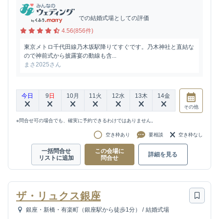
での結婚式場としての評価
4.56(856件)
東京メトロ千代田線乃木坂駅降りてすぐです。乃木神社と直結な
ので神前式から披露宴の動線も含...
まさ2025さん
今日
9
日
10
月
11
火
12
水
13
木
14
金
その他
※問合せ可の場合でも、確実に予約できるわけではありません。
空き枠あり
要相談
空き枠なし
一括問合せ
この会場に
詳細を見る
リストに追加
問合せ
ザ・リュクス銀座
銀座・新橋・有楽町（銀座駅から徒歩1分）
/
結婚式場