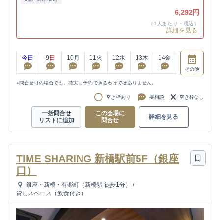
6,292円
（1人あたり・税込）
詳細を見る
今日
9
日
10
月
11
火
12
水
13
木
14
金
その他
※問合せ可の場合でも、確実に予約できるわけではありません。
空き枠あり
要相談
空き枠なし
一括問合せ
この会場に
詳細を見る
リストに追加
問合せ
TIME SHARING 新橋駅前5F（銀座
口）
銀座・新橋・有楽町（新橋駅 徒歩1分）
/
貸しスペース（飲食付き）