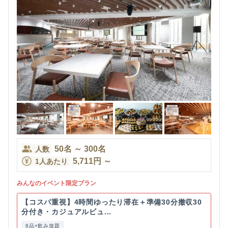
50
名
～
300
名
人数
5,711
円
～
1人あたり
みんなのイベント限定プラン
【コスパ重視】4時間ゆったり滞在＋準備30分撤収30
分付き・カジュアルビュ...
8品+飲み放題