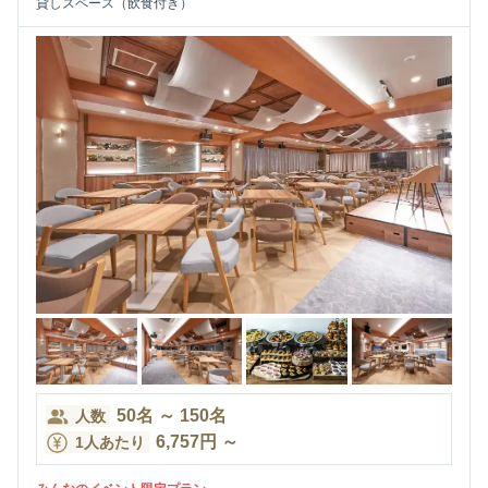
貸しスペース（飲食付き）
50
名
～
150
名
人数
6,757
円
～
1人あたり