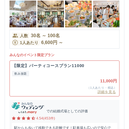
30
名
～
100
名
人数
6,600
円
～
1人あたり
みんなのイベント限定プラン
【限定】パーティコースプラン11000
飲み放題
11,000円
（1人あたり・税込）
詳細を見る
での結婚式場としての評価
4.54(453件)
駅からも歩いて移動できる距離です！駐車場も広いので安心で