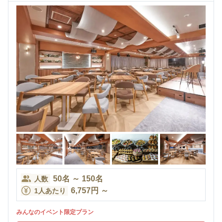
50
名
～
150
名
人数
6,757
円
～
1人あたり
みんなのイベント限定プラン