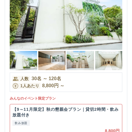
30
名
～
120
名
人数
8,800
円
～
1人あたり
みんなのイベント限定プラン
【9～11月限定】秋の懇親会プラン｜貸切2時間・飲み
放題付き
飲み放題
8,800円