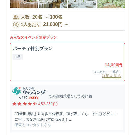
20
名
～
100
名
人数
21,000
円
～
1人あたり
みんなのイベント限定プラン
パーティ特別プラン
7品
14,300円
（1人あたり・税込）
詳細を見る
での結婚式場としての評価
4.53(360件)
JR飯田橋駅より徒歩５分程度。雨が降っても、それほどゲスト
に申し訳なさは感じずに済みまし...
眼鏡とコンタクトさん