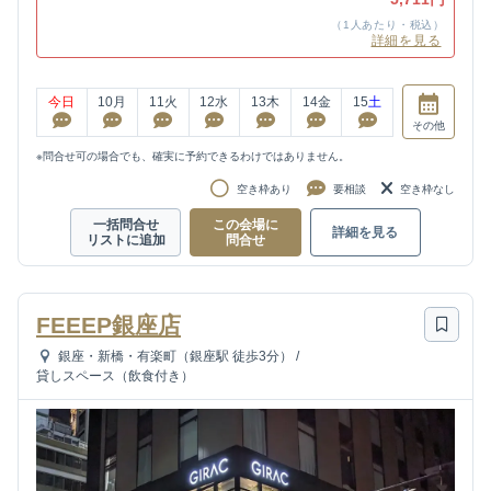
（1人あたり・税込）
詳細を見る
今日
10
月
11
火
12
水
13
木
14
金
15
土
その他
※問合せ可の場合でも、確実に予約できるわけではありません。
空き枠あり
要相談
空き枠なし
一括問合せ
この会場に
詳細を見る
リストに追加
問合せ
FEEEP銀座店
銀座・新橋・有楽町（銀座駅 徒歩3分）
/
貸しスペース（飲食付き）