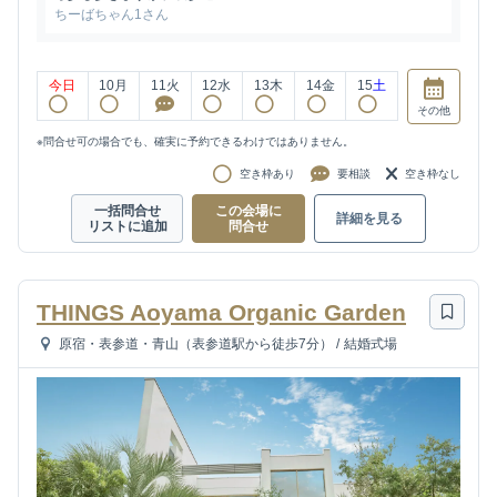
ちーばちゃん1さん
今日
10
月
11
火
12
水
13
木
14
金
15
土
その他
※問合せ可の場合でも、確実に予約できるわけではありません。
空き枠あり
要相談
空き枠なし
一括問合せ
この会場に
詳細を見る
リストに追加
問合せ
THINGS Aoyama Organic Garden
原宿・表参道・青山（表参道駅から徒歩7分）
/
結婚式場