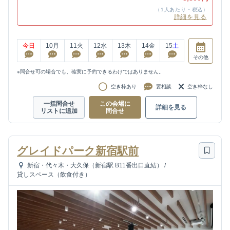
（1人あたり・税込）
詳細を見る
今日
10
月
11
火
12
水
13
木
14
金
15
土
その他
※問合せ可の場合でも、確実に予約できるわけではありません。
空き枠あり
要相談
空き枠なし
一括問合せ
この会場に
詳細を見る
リストに追加
問合せ
グレイドパーク新宿駅前
新宿・代々木・大久保（新宿駅 B11番出口直結）
/
貸しスペース（飲食付き）