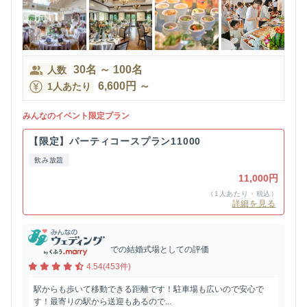
30
名
～
100
名
人数
6,600
円
～
1人あたり
みんなのイベント限定プラン
【限定】パーティコースプラン11000
飲み放題
11,000円
（1人あたり・税込）
詳細を見る
での結婚式場としての評価
4.54(453件)
駅からも歩いて移動できる距離です！駐車場も広いので安心で
す！最寄りの駅から送迎もあるので...