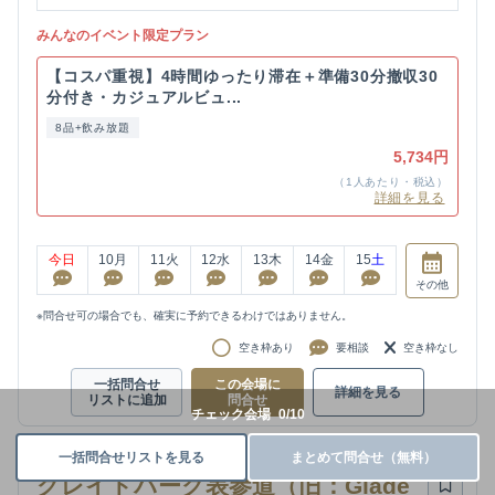
みんなのイベント限定プラン
【コスパ重視】4時間ゆったり滞在＋準備30分撤収30
分付き・カジュアルビュ...
8品+飲み放題
5,734円
（1人あたり・税込）
詳細を見る
今日
10
月
11
火
12
水
13
木
14
金
15
土
その他
※問合せ可の場合でも、確実に予約できるわけではありません。
空き枠あり
要相談
空き枠なし
一括問合せ
この会場に
詳細を見る
リストに追加
問合せ
チェック会場
0
/
10
一括問合せリストを見る
まとめて問合せ（無料）
グレイドパーク表参道（旧：Glade