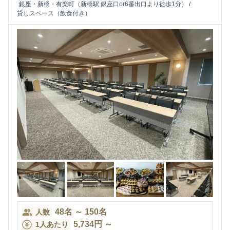
銀座・新橋・有楽町（新橋駅 銀座口or6番出口より徒歩1分）
/
貸しスペース（飲食付き）
48
名
～
150
名
人数
5,734
円
～
1人あたり