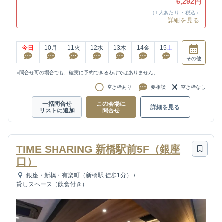
6,292円
（1人あたり・税込）
詳細を見る
今日
10
月
11
火
12
水
13
木
14
金
15
土
その他
※問合せ可の場合でも、確実に予約できるわけではありません。
空き枠あり
要相談
空き枠なし
一括問合せ
この会場に
詳細を見る
リストに追加
問合せ
TIME SHARING 新橋駅前5F（銀座
口）
銀座・新橋・有楽町（新橋駅 徒歩1分）
/
貸しスペース（飲食付き）