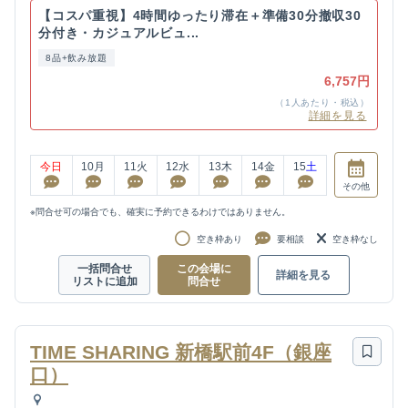
【コスパ重視】4時間ゆったり滞在＋準備30分撤収30
分付き・カジュアルビュ...
8品+飲み放題
6,757円
（1人あたり・税込）
詳細を見る
今日
10
月
11
火
12
水
13
木
14
金
15
土
その他
※問合せ可の場合でも、確実に予約できるわけではありません。
空き枠あり
要相談
空き枠なし
一括問合せ
この会場に
詳細を見る
リストに追加
問合せ
TIME SHARING 新橋駅前4F（銀座
口）