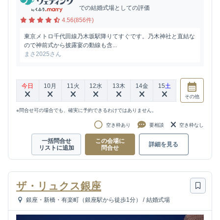
での結婚式場としての評価
4.56(856件)
東京メトロ千代田線乃木坂駅降りてすぐです。乃木神社と直結な
ので神前式から披露宴の動線も含...
まさ2025さん
今日
10
月
11
火
12
水
13
木
14
金
15
土
その他
※問合せ可の場合でも、確実に予約できるわけではありません。
空き枠あり
要相談
空き枠なし
一括問合せ
この会場に
詳細を見る
リストに追加
問合せ
ザ・リュクス銀座
銀座・新橋・有楽町（銀座駅から徒歩1分）
/
結婚式場