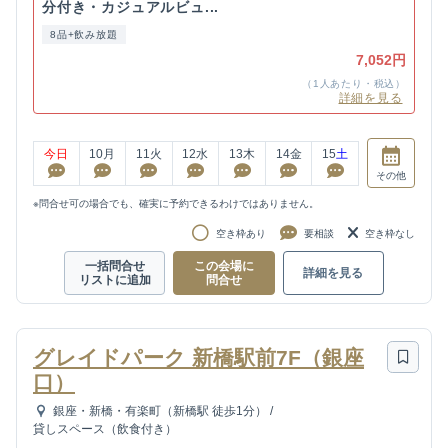
分付き・カジュアルビュ...
8品+飲み放題
7,052円
（1人あたり・税込）
詳細を見る
今日
10
月
11
火
12
水
13
木
14
金
15
土
その他
※問合せ可の場合でも、確実に予約できるわけではありません。
空き枠あり
要相談
空き枠なし
一括問合せ
この会場に
詳細を見る
リストに追加
問合せ
グレイドパーク 新橋駅前7F（銀座
口）
銀座・新橋・有楽町（新橋駅 徒歩1分）
/
貸しスペース（飲食付き）