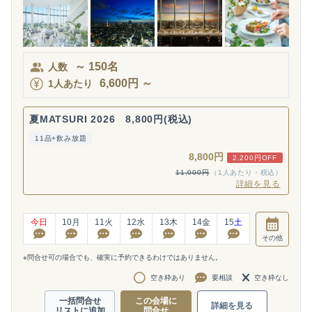
～
150
名
人数
6,600
円
～
1人あたり
夏MATSURI 2026 8,800円(税込)
11品+飲み放題
8,800円
2,200円OFF
11,000円
（1人あたり・税込）
詳細を見る
今日
10
月
11
火
12
水
13
木
14
金
15
土
その他
※問合せ可の場合でも、確実に予約できるわけではありません。
空き枠あり
要相談
空き枠なし
一括問合せ
この会場に
詳細を見る
リストに追加
問合せ