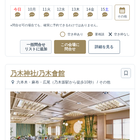
今日
10
月
11
火
12
水
13
木
14
金
15
土
その他
※問合せ可の場合でも、確実に予約できるわけではありません。
空き枠あり
要相談
空き枠なし
一括問合せ
この会場に
詳細を見る
リストに追加
問合せ
乃木神社/乃木會館
六本木・麻布・広尾（乃木坂駅から徒歩10秒）
/
その他