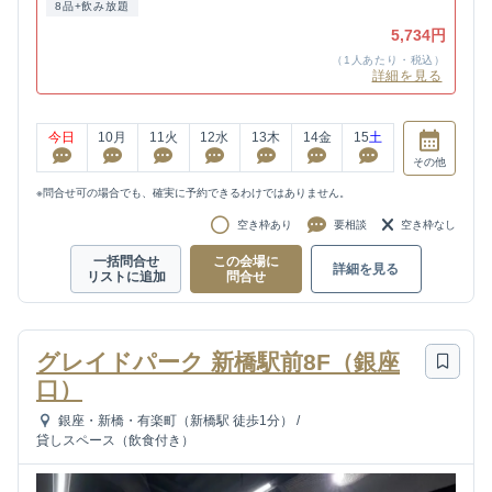
8品+飲み放題
5,734円
（1人あたり・税込）
詳細を見る
今日
10
月
11
火
12
水
13
木
14
金
15
土
その他
※問合せ可の場合でも、確実に予約できるわけではありません。
空き枠あり
要相談
空き枠なし
一括問合せ
この会場に
詳細を見る
リストに追加
問合せ
グレイドパーク 新橋駅前8F（銀座
口）
銀座・新橋・有楽町（新橋駅 徒歩1分）
/
貸しスペース（飲食付き）