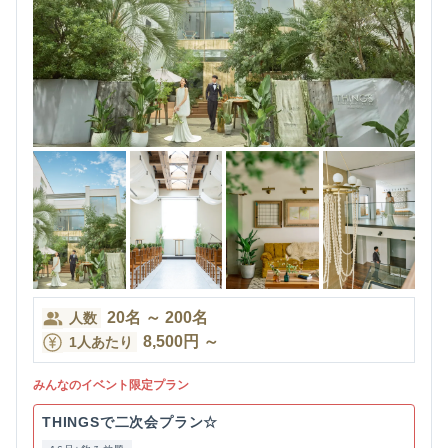
20
名
～
200
名
人数
8,500
円
～
1人あたり
みんなのイベント限定プラン
THINGSで二次会プラン☆