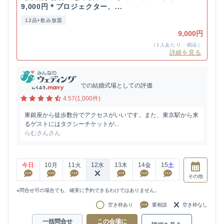
9,000円＊プロジェクター、...
12品+飲み放題
9,000円
（1人あたり・税込）
詳細を見る
での結婚式場としての評価
4.57(1,000件)
東銀座から徒歩数分でアクセスがいいです。また、東京駅から来
るゲストにはタクシーチケットが...
らむさんさん
今日
10
月
11
火
12
水
13
木
14
金
15
土
その他
※問合せ可の場合でも、確実に予約できるわけではありません。
空き枠あり
要相談
空き枠なし
一括問合せ
この会場に