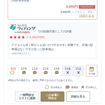
16品+飲み放題
8,800円
550円OFF
9,350円
（1人あたり・税込）
詳細を見る
での結婚式場としての評価
4.36(243件)
アクセスも良く駅からも近いので行きやすい距離です。式場に駐
車場はないですが近くに駐車場は...
mikimiki12さん
今日
10
月
11
火
12
水
13
木
14
金
15
土
その他
※問合せ可の場合でも、確実に予約できるわけではありません。
空き枠あり
要相談
空き枠なし
一括問合せ
この会場に
詳細を見る
リストに追加
問合せ