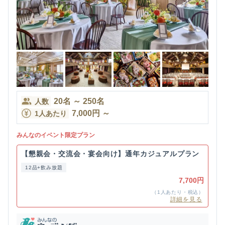
20
名
～
250
名
人数
7,000
円
～
1人あたり
みんなのイベント限定プラン
【懇親会・交流会・宴会向け】通年カジュアルプラン
12品+飲み放題
7,700円
（1人あたり・税込）
詳細を見る