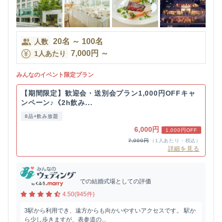
20
名
～
100
名
人数
7,000
円
～
1人あたり
みんなのイベント限定プラン
【期間限定】歓迎会・送別会プラン1,000円OFFキャ
ンペーン♪《2h飲み...
8品+飲み放題
6,000円
1,000円OFF
7,000円
（1人あたり・税込）
詳細を見る
での結婚式場としての評価
4.50(945件)
3駅から利用でき、遠方からも向かいやすいアクセスです。 駅か
ら少し歩きますが、表参道の...