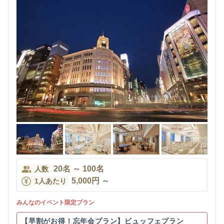
20
名
～
100
名
人数
5,000
円
～
1人あたり
みんなのイベント限定プラン
【早割がお得！忘年会プラン】ビュッフェプラン