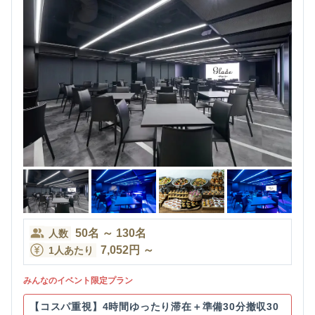
50
名
～
130
名
人数
7,052
円
～
1人あたり
みんなのイベント限定プラン
【コスパ重視】4時間ゆったり滞在＋準備30分撤収30