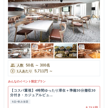
50
名
～
300
名
人数
5,711
円
～
1人あたり
みんなのイベント限定プラン
【コスパ重視】4時間ゆったり滞在＋準備30分撤収30
分付き・カジュアルビュ...
8品+飲み放題
5,711円