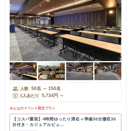
50
名
～
150
名
人数
5,734
円
～
1人あたり
みんなのイベント限定プラン
【コスパ重視】4時間ゆったり滞在＋準備30分撤収30
分付き・カジュアルビュ...