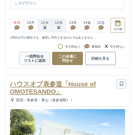
しみず92さん
今日
10
月
11
火
12
水
13
木
14
金
15
土
その他
※問合せ可の場合でも、確実に予約できるわけではありません。
空き枠あり
要相談
空き枠なし
一括問合せ
この会場に
詳細を見る
リストに追加
問合せ
ハウスオブ表参道「House of
OMOTESANDO」
原宿・表参道・青山（表参道駅）
/