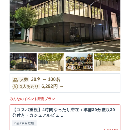
30
名
～
100
名
人数
6,292
円
～
1人あたり
みんなのイベント限定プラン
【コスパ重視】4時間ゆったり滞在＋準備30分撤収30
分付き・カジュアルビュ...
8品+飲み放題