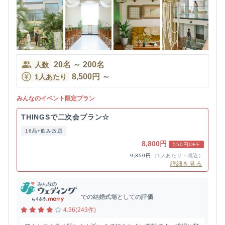
20
名
～
200
名
人数
8,500
円
～
1人あたり
みんなのイベント限定プラン
THINGSで二次会プラン☆
16品+飲み放題
8,800円
550円OFF
9,350円
（1人あたり・税込）
詳細を見る
での結婚式場としての評価
4.36(243件)