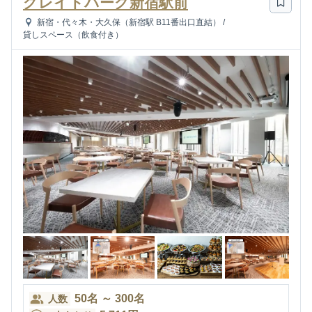
グレイドパーク新宿駅前
新宿・代々木・大久保（新宿駅 B11番出口直結）
/
貸しスペース（飲食付き）
50
名
～
300
名
人数