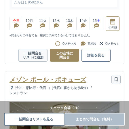
たかはし9502さん
今日
10
月
11
火
12
水
13
木
14
金
15
土
その他
※問合せ可の場合でも、確実に予約できるわけではありません。
空き枠あり
要相談
空き枠なし
一括問合せ
この会場に
詳細を見る
リストに追加
問合せ
メゾン ポール・ボキューズ
渋谷・恵比寿・代官山（代官山駅から徒歩6分）
/
レストラン
チェック会場
0
/
10
一括問合せリストを見る
まとめて問合せ（無料）