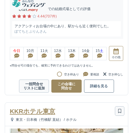
での結婚式場としての評価
4.44(707件)
アクアシティお台場の中にあり、駅からも近く便利でした。
ぽてちとぷりんさん
今日
10
月
11
火
12
水
13
木
14
金
15
土
その他
※問合せ可の場合でも、確実に予約できるわけではありません。
空き枠あり
要相談
空き枠なし
一括問合せ
この会場に
詳細を見る
リストに追加
問合せ
KKRホテル東京
東京・日本橋（竹橋駅 直結）
/
ホテル