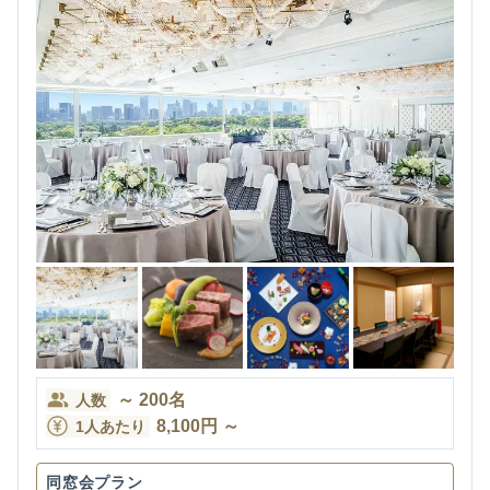
～
200
名
人数
8,100
円
～
1人あたり
同窓会プラン