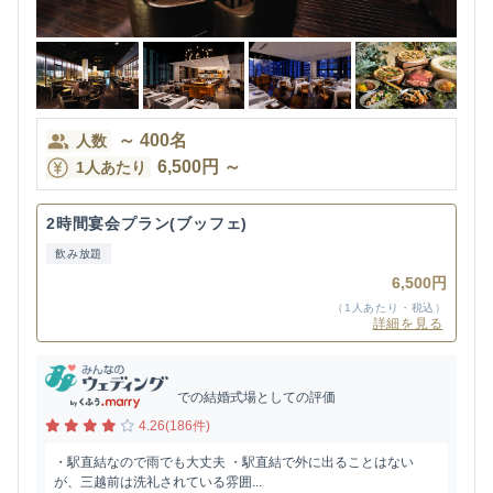
～
400
名
人数
6,500
円
～
1人あたり
2時間宴会プラン(ブッフェ)
飲み放題
6,500円
（1人あたり・税込）
詳細を見る
での結婚式場としての評価
4.26(186件)
・駅直結なので雨でも大丈夫 ・駅直結で外に出ることはない
が、三越前は洗礼されている雰囲...