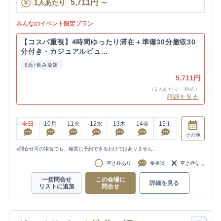
5,711
円
～
1人あたり
みんなのイベント限定プラン
【コスパ重視】4時間ゆったり滞在＋準備30分撤収30
分付き・カジュアルビュ...
8品+飲み放題
5,711円
（1人あたり・税込）
詳細を見る
今日
10
月
11
火
12
水
13
木
14
金
15
土
その他
※問合せ可の場合でも、確実に予約できるわけではありません。
空き枠あり
要相談
空き枠なし
一括問合せ
この会場に
詳細を見る
リストに追加
問合せ