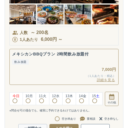
～
200
名
人数
6,000
円
～
1人あたり
メキシカンBBQプラン 2時間飲み放題付
飲み放題
7,000円
（1人あたり・税込）
詳細を見る
今日
10
月
11
火
12
水
13
木
14
金
15
土
その他
※問合せ可の場合でも、確実に予約できるわけではありません。
空き枠あり
要相談
空き枠なし