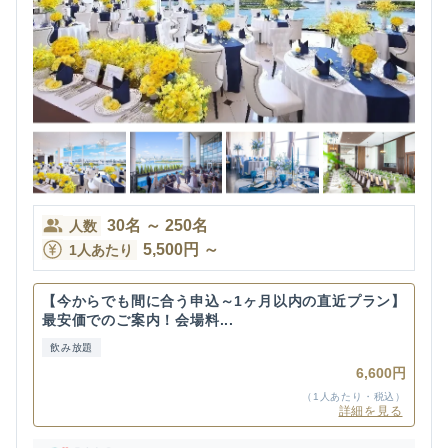
30
名
～
250
名
人数
5,500
円
～
1人あたり
【今からでも間に合う申込～1ヶ月以内の直近プラン】
最安価でのご案内！会場料...
飲み放題
6,600円
（1人あたり・税込）
詳細を見る