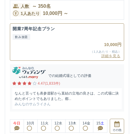
～
350
名
人数
10,000
円
～
1人あたり
開業7周年記念プラン
飲み放題
10,000円
（1人あたり・税込）
詳細を見る
での結婚式場としての評価
4.47(1,833件)
なんと言っても表参道駅から直結の立地の良さは、この式場に決
めたポイントでもありました。都...
みんなのサムライさん
今日
10
月
11
火
12
水
13
木
14
金
15
土
その他