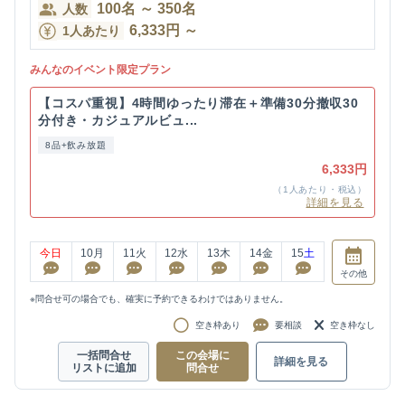
100
名
～
350
名
人数
6,333
円
～
1人あたり
みんなのイベント限定プラン
【コスパ重視】4時間ゆったり滞在＋準備30分撤収30
分付き・カジュアルビュ...
8品+飲み放題
6,333円
（1人あたり・税込）
詳細を見る
今日
10
月
11
火
12
水
13
木
14
金
15
土
その他
※問合せ可の場合でも、確実に予約できるわけではありません。
空き枠あり
要相談
空き枠なし
一括問合せ
この会場に
詳細を見る
リストに追加
問合せ