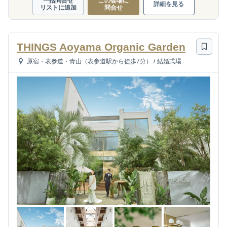
一括問合せ
この会場に
詳細を見る
リストに追加
問合せ
THINGS Aoyama Organic Garden
原宿・表参道・青山（表参道駅から徒歩7分）
/
結婚式場