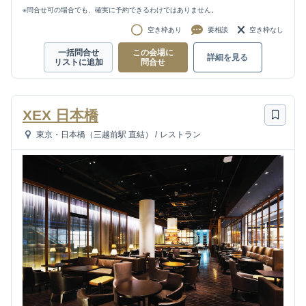
※問合せ可の場合でも、確実に予約できるわけではありません。
空き枠あり
要相談
空き枠なし
一括問合せ
この会場に
詳細を見る
リストに追加
問合せ
XEX 日本橋
東京・日本橋（三越前駅 直結）
/
レストラン