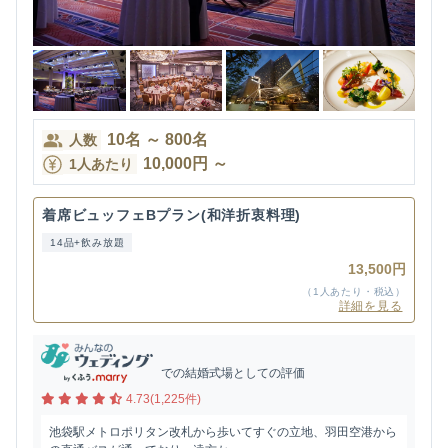
10
名
～
800
名
人数
10,000
円
～
1人あたり
着席ビュッフェBプラン(和洋折衷料理)
14品+飲み放題
13,500円
（1人あたり・税込）
詳細を見る
での結婚式場としての評価
4.73(1,225件)
池袋駅メトロポリタン改札から歩いてすぐの立地、羽田空港から