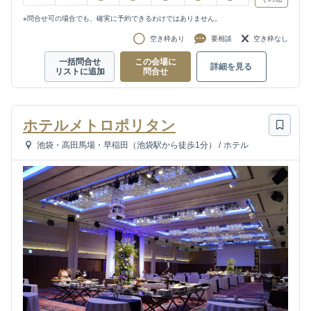
※問合せ可の場合でも、確実に予約できるわけではありません。
空き枠あり
要相談
空き枠なし
一括問合せ
この会場に
詳細を見る
リストに追加
問合せ
ホテルメトロポリタン
池袋・高田馬場・早稲田（池袋駅から徒歩1分）
/
ホテル