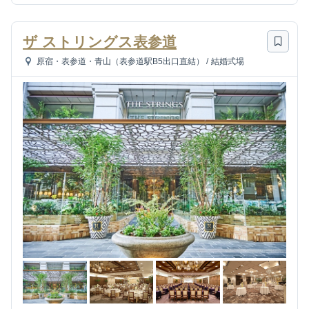
ザ ストリングス表参道
原宿・表参道・青山（表参道駅B5出口直結）
/
結婚式場