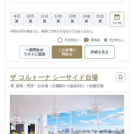
今日
10
月
11
火
12
水
13
木
14
金
15
土
その他
※問合せ可の場合でも、確実に予約できるわけではありません。
空き枠あり
要相談
空き枠なし
一括問合せ
この会場に
詳細を見る
リストに追加
問合せ
ザ コルトーナ シーサイド台場
築地・湾岸・お台場（台場駅から徒歩2分）
/
結婚式場