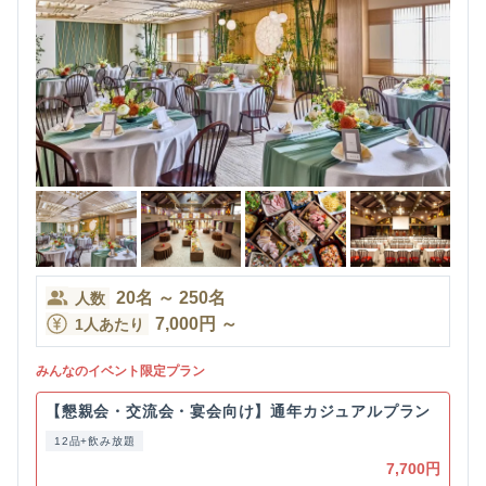
20
名
～
250
名
人数
7,000
円
～
1人あたり
みんなのイベント限定プラン
【懇親会・交流会・宴会向け】通年カジュアルプラン
12品+飲み放題
7,700円