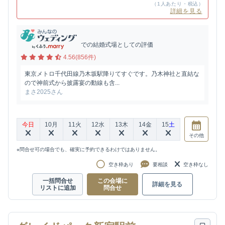
（1人あたり・税込）
詳細を見る
での結婚式場としての評価
4.56(856件)
東京メトロ千代田線乃木坂駅降りてすぐです。乃木神社と直結な
ので神前式から披露宴の動線も含...
まさ2025さん
今日
10
月
11
火
12
水
13
木
14
金
15
土
その他
※問合せ可の場合でも、確実に予約できるわけではありません。
空き枠あり
要相談
空き枠なし
一括問合せ
この会場に
詳細を見る
リストに追加
問合せ