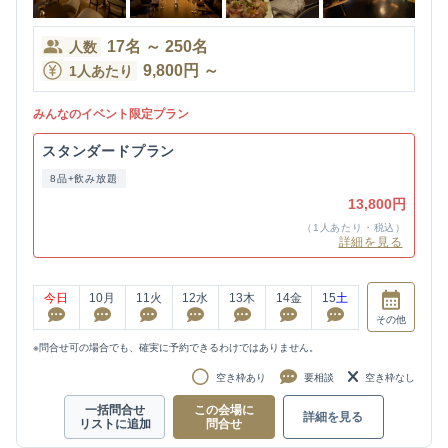
17
名
～
250
名
人数
9,800
円
～
1人あたり
みんなのイベント限定プラン
スタンダードプラン
8品+飲み放題
13,800円
（1人あたり・税込）
詳細を見る
今日
10
月
11
火
12
水
13
木
14
金
15
土
その他
※問合せ可の場合でも、確実に予約できるわけではありません。
空き枠あり
要相談
空き枠なし
一括問合せ
この会場に
詳細を見る
リストに追加
問合せ