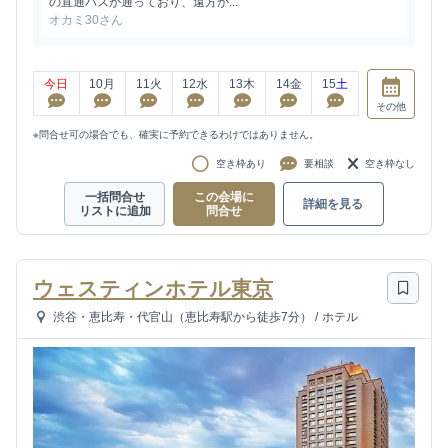
の直通バスが通っており、遠方か...
オカミ30さん
今日
10
月
11
火
12
水
13
木
14
金
15
土
その他
※問合せ可の場合でも、確実に予約できるわけではありません。
空き枠あり
要相談
空き枠なし
一括問合せ
この会場に
詳細を見る
リストに追加
問合せ
ウェスティンホテル東京
渋谷・恵比寿・代官山（恵比寿駅から徒歩7分）
/
ホテル