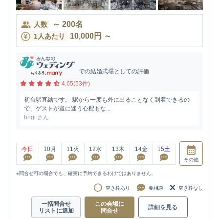
～
200
名
人数
10,000
円
～
1人あたり
での結婚式場としての評価
4.65(53件)
初台駅直結です。 駅から一度も外に出ることなく到着できるの
で、ゲストが道に迷う心配もな...
hngi.さん
今日
10
月
11
火
12
水
13
木
14
金
15
土
その他
※問合せ可の場合でも、確実に予約できるわけではありません。
空き枠あり
要相談
空き枠なし
一括問合せ
この会場に
詳細を見る
リストに追加
問合せ