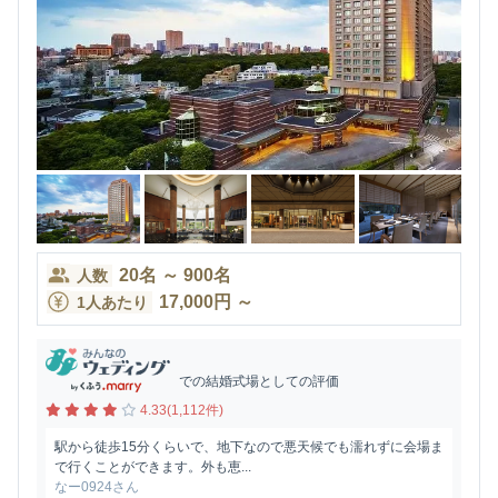
20
名
～
900
名
人数
17,000
円
～
1人あたり
での結婚式場としての評価
4.33(1,112件)
駅から徒歩15分くらいで、地下なので悪天候でも濡れずに会場ま
で行くことができます。外も恵...
なー0924さん