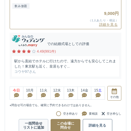
飲み放題
9,000円
（1人あたり・税込）
詳細を見る
での結婚式場としての評価
4.49(991件)
駅から直結でホテルに行けたので、遠方からでも安心してこれま
した！東京駅も近く、皇居もすぐ...
コウヤ97さん
今日
10
月
11
火
12
水
13
木
14
金
15
土
その他
※問合せ可の場合でも、確実に予約できるわけではありません。
空き枠あり
要相談
空き枠なし
一括問合せ
この会場に
詳細を見る
リストに追加
問合せ