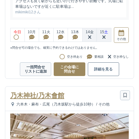
アクセスも良く駅からも近いので行きやすい距離です。式場に駐
車場はないですが近くに駐車場は...
mikimiki12さん
今日
10
月
11
火
12
水
13
木
14
金
15
土
その他
※問合せ可の場合でも、確実に予約できるわけではありません。
空き枠あり
要相談
空き枠なし
一括問合せ
この会場に
詳細を見る
リストに追加
問合せ
乃木神社/乃木會館
六本木・麻布・広尾（乃木坂駅から徒歩10秒）
/
その他