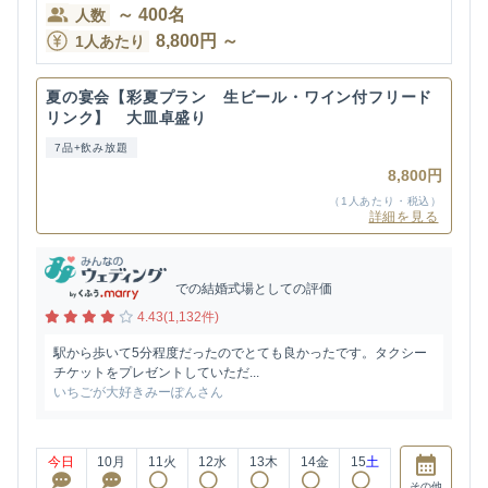
～
400
名
人数
8,800
円
～
1人あたり
夏の宴会【彩夏プラン 生ビール・ワイン付フリード
リンク】 大皿卓盛り
7品+飲み放題
8,800円
（1人あたり・税込）
詳細を見る
での結婚式場としての評価
4.43(1,132件)
駅から歩いて5分程度だったのでとても良かったです。タクシー
チケットをプレゼントしていただ...
いちごが大好きみーぽんさん
今日
10
月
11
火
12
水
13
木
14
金
15
土
その他