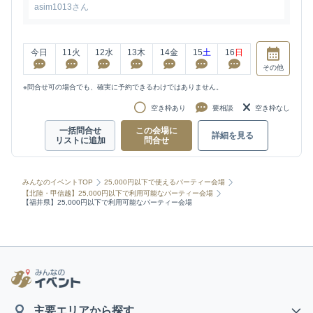
asim1013さん
今日
11
火
12
水
13
木
14
金
15
土
16
日
その他
※問合せ可の場合でも、確実に予約できるわけではありません。
空き枠あり
要相談
空き枠なし
一括問合せ
この会場に
詳細を見る
リストに追加
問合せ
みんなのイベントTOP
25,000円以下で使えるパーティー会場
【北陸・甲信越】25,000円以下で利用可能なパーティー会場
【福井県】25,000円以下で利用可能なパーティー会場
主要エリアから探す