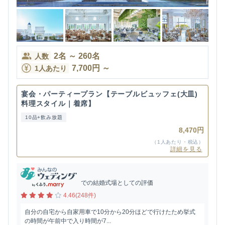
2
名
～
260
名
人数
7,700
円
～
1人あたり
宴会・パーティープラン【テーブルビュッフェ(大皿)
料理スタイル｜着席】
10品+飲み放題
8,470円
（1人あたり・税込）
詳細を見る
での結婚式場としての評価
4.46(248件)
自分の自宅から自家用車で10分から20分ほどで行けたため挙式
の時間が午前中で入り時間が7...