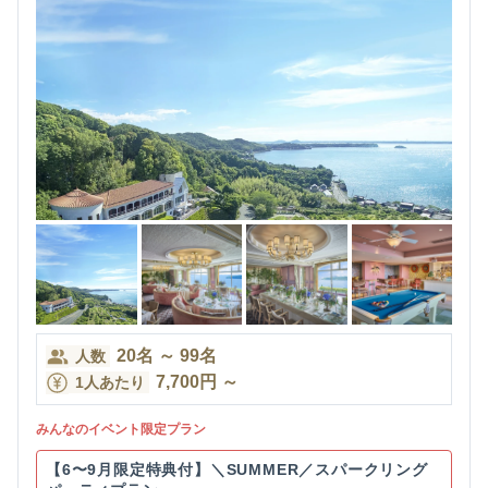
20
名
～
99
名
人数
7,700
円
～
1人あたり
みんなのイベント限定プラン
【6〜9月限定特典付】＼SUMMER／スパークリング