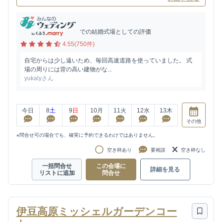
での結婚式場としての評価
4.55(750件)
自宅からは少し遠いため、毎回高速道路を使っていました。 式
場の周りには背の高い建物がな...
yukalyさん
今日
8
土
9
日
10
月
11
火
12
水
13
木
その他
※問合せ可の場合でも、確実に予約できるわけではありません。
空き枠あり
要相談
空き枠なし
一括問合せ
この会場に
詳細を見る
リストに追加
問合せ
伊豆高原ミッシェルガーデンコー