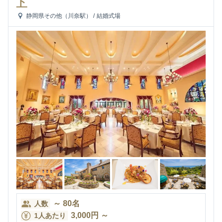
ト
静岡県その他（川奈駅）
/
結婚式場
～
80
名
人数
3,000
円
～
1人あたり