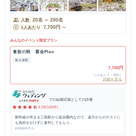
20
名
～
200
名
人数
7,700
円
～
1人あたり
みんなのイベント限定プラン
食欲の秋 宴会Plan
飲み放題
7,700円
（1人あたり・税込）
詳細を見る
での結婚式場としての評価
4.58(168件)
新幹線が停まる三島駅から徒歩圏内なので、遠方からのゲストに
も負担をかけずに参列してもらう...
yuripeeさん