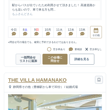
駅からバスが出ていたため利用させて頂きました！ 高速道路か
らも近いので、車で来る方も問...
もふさんどさん
今日
8
土
9
日
10
月
11
火
12
水
13
木
その他
※問合せ可の場合でも、確実に予約できるわけではありません。
空き枠あり
要相談
空き枠なし
一括問合せ
この会場に
詳細を見る
リストに追加
問合せ
THE VILLA HAMANAKO
静岡県その他（豊橋駅から車で30分）
/
結婚式場