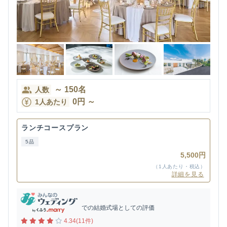
～
150
名
人数
0
円
～
1人あたり
ランチコースプラン
5品
5,500円
（1人あたり・税込）
詳細を見る
での結婚式場としての評価
4.34(11件)