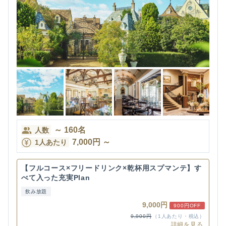
～
160
名
人数
7,000
円
～
1人あたり
【フルコース×フリードリンク×乾杯用スプマンテ】す
べて入った充実Plan
飲み放題
9,000円
900円OFF
9,900円
（1人あたり・税込）
詳細を見る