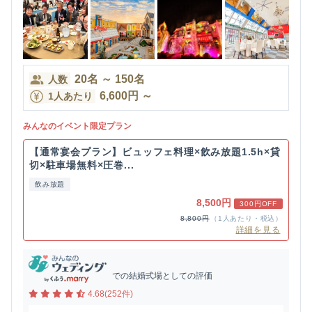
20
名
～
150
名
人数
6,600
円
～
1人あたり
みんなのイベント限定プラン
【通常宴会プラン】ビュッフェ料理×飲み放題1.5h×貸
切×駐車場無料×圧巻...
飲み放題
8,500円
300円OFF
8,800円
（1人あたり・税込）
詳細を見る
での結婚式場としての評価
4.68(252件)