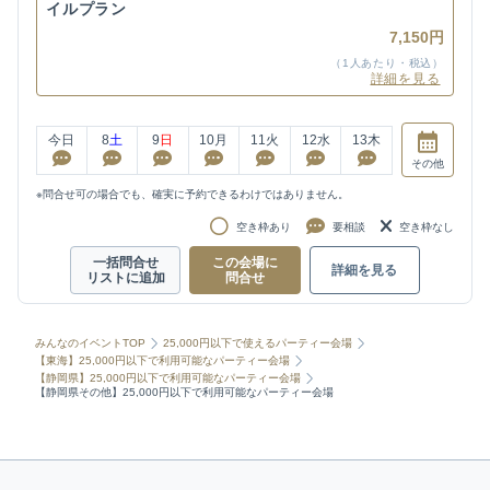
イルプラン
7,150円
（1人あたり・税込）
詳細を見る
今日
8
土
9
日
10
月
11
火
12
水
13
木
その他
※問合せ可の場合でも、確実に予約できるわけではありません。
空き枠あり
要相談
空き枠なし
一括問合せ
この会場に
詳細を見る
リストに追加
問合せ
みんなのイベントTOP
25,000円以下で使えるパーティー会場
【東海】25,000円以下で利用可能なパーティー会場
【静岡県】25,000円以下で利用可能なパーティー会場
【静岡県その他】25,000円以下で利用可能なパーティー会場