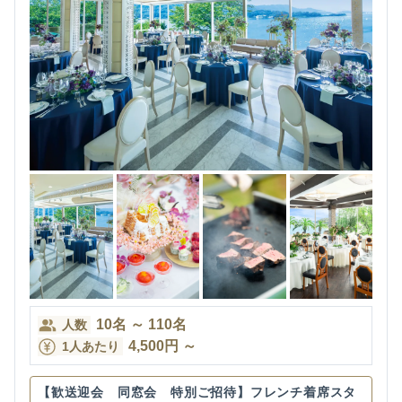
10
名
～
110
名
人数
4,500
円
～
1人あたり
【歓送迎会 同窓会 特別ご招待】フレンチ着席スタ