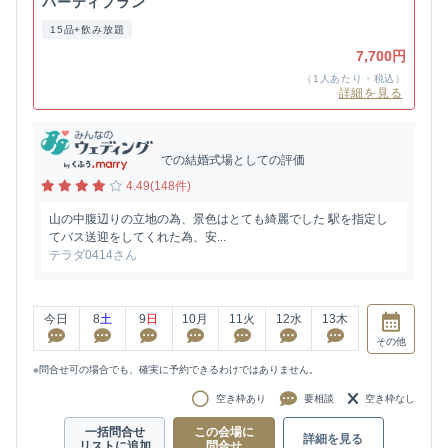
パーティプラン
15品+飲み放題
7,700円
（1人あたり・税込）
詳細を見る
での結婚式場としての評価
4.49(148件)
山の中腹辺りの立地の為、景色はとても綺麗でした 駅を指定し
てバス送迎をしてくれた為、安...
テラダ0414さん
今日
8
土
9
日
10
月
11
火
12
水
13
木
その他
※問合せ可の場合でも、確実に予約できるわけではありません。
空き枠あり
要相談
空き枠なし
一括問合せ
この会場に
詳細を見る
リストに追加
問合せ