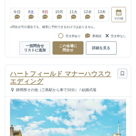
今日
8
土
9
日
10
月
11
火
12
水
13
木
その他
※問合せ可の場合でも、確実に予約できるわけではありません。
空き枠あり
要相談
空き枠なし
一括問合せ
この会場に
詳細を見る
リストに追加
問合せ
ハートフィールド マナーハウスウ
エディング
静岡県その他（三島駅から車で10分）
/
結婚式場