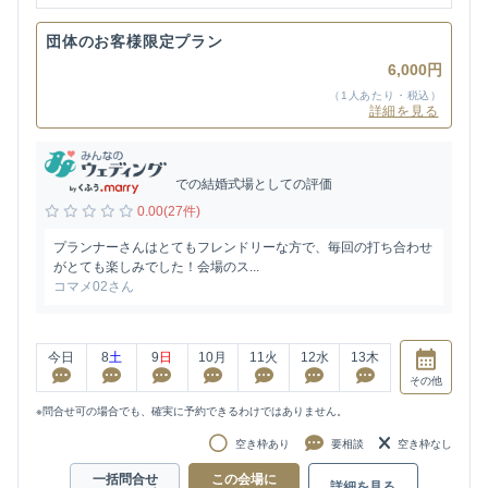
団体のお客様限定プラン
6,000円
（1人あたり・税込）
詳細を見る
での結婚式場としての評価
0.00(27件)
プランナーさんはとてもフレンドリーな方で、毎回の打ち合わせ
がとても楽しみでした！会場のス...
コマメ02さん
今日
8
土
9
日
10
月
11
火
12
水
13
木
その他
※問合せ可の場合でも、確実に予約できるわけではありません。
空き枠あり
要相談
空き枠なし
一括問合せ
この会場に
詳細を見る