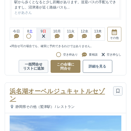
駅から歩くとなると少し距離があります。送迎バスの手配もでき
ますし、沼津港が近く路線バスも...
とがあさん
今日
8
土
9
日
10
月
11
火
12
水
13
木
その他
※問合せ可の場合でも、確実に予約できるわけではありません。
空き枠あり
要相談
空き枠なし
一括問合せ
この会場に
詳細を見る
リストに追加
問合せ
浜名湖オーベルジュキャトルセゾ
ン
静岡県その他（鷲津駅）
/
レストラン