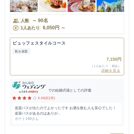
～
90
名
人数
6,050
円
～
1人あたり
ビュッフェスタイルコース
飲み放題
7,150円
（1人あたり・税込）
詳細を見る
での結婚式場としての評価
4.44(61件)
送迎バスが出たのでよかったです お酒を飲む人も安心でした！
送迎バスがあるのはありが...
ポテト199さん