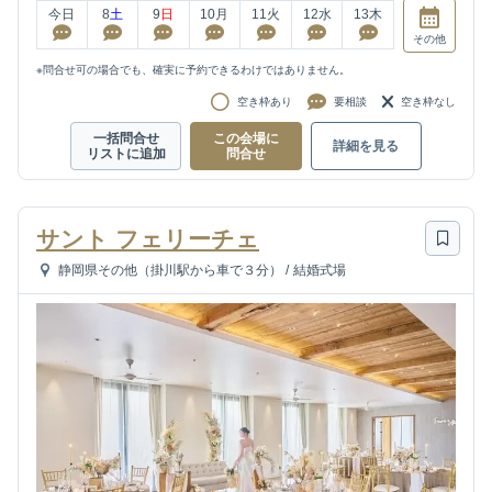
今日
8
土
9
日
10
月
11
火
12
水
13
木
その他
※問合せ可の場合でも、確実に予約できるわけではありません。
空き枠あり
要相談
空き枠なし
一括問合せ
この会場に
詳細を見る
リストに追加
問合せ
サント フェリーチェ
静岡県その他（掛川駅から車で３分）
/
結婚式場