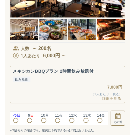
～
200
名
人数
6,000
円
～
1人あたり
メキシカンBBQプラン 2時間飲み放題付
飲み放題
7,000円
（1人あたり・税込）
詳細を見る
今日
9
日
10
月
11
火
12
水
13
木
14
金
その他
※問合せ可の場合でも、確実に予約できるわけではありません。