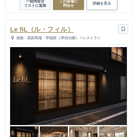
一括問合せ
この会場に
詳細を見る
リストに追加
問合せ
Le fiL（ル・フィル）
池袋・高田馬場・早稲田（JR目白駅）
/
レストラン