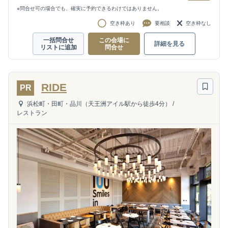
※問合せ可の場合でも、確実に予約できるわけではありません。
空き枠あり
要相談
空き枠なし
一括問合せ
この会場に
詳細を見る
リストに追加
問合せ
RIDE
PR
浜松町・田町・品川（天王洲アイル駅から徒歩4分）
/
レストラン