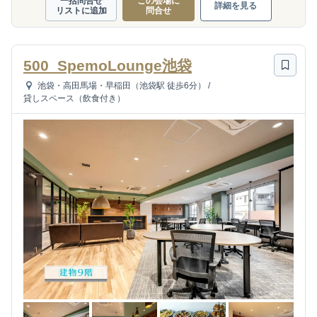
一括問合せ
この会場に
詳細を見る
リストに追加
問合せ
500_SpemoLounge池袋
池袋・高田馬場・早稲田（池袋駅 徒歩6分）
/
貸しスペース（飲食付き）