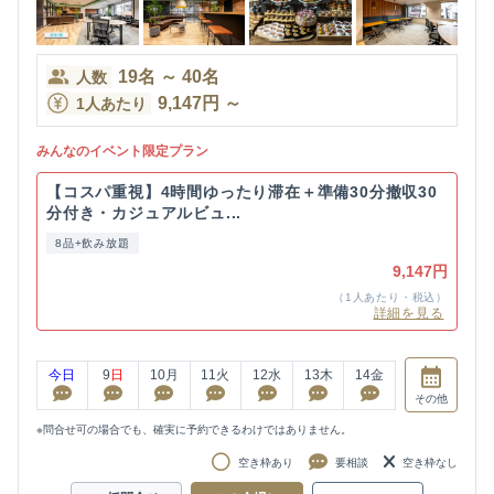
19
名
～
40
名
人数
9,147
円
～
1人あたり
みんなのイベント限定プラン
【コスパ重視】4時間ゆったり滞在＋準備30分撤収30
分付き・カジュアルビュ...
8品+飲み放題
9,147円
（1人あたり・税込）
詳細を見る
今日
9
日
10
月
11
火
12
水
13
木
14
金
その他
※問合せ可の場合でも、確実に予約できるわけではありません。
空き枠あり
要相談
空き枠なし