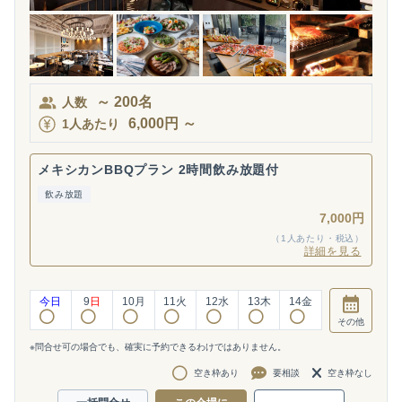
～
200
名
人数
6,000
円
～
1人あたり
メキシカンBBQプラン 2時間飲み放題付
飲み放題
7,000円
（1人あたり・税込）
詳細を見る
今日
9
日
10
月
11
火
12
水
13
木
14
金
その他
※問合せ可の場合でも、確実に予約できるわけではありません。
空き枠あり
要相談
空き枠なし