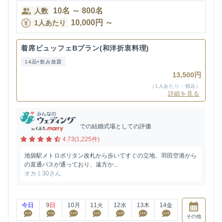
10
名
～
800
名
人数
10,000
円
～
1人あたり
着席ビュッフェBプラン(和洋折衷料理)
14品+飲み放題
13,500円
（1人あたり・税込）
詳細を見る
での結婚式場としての評価
4.73(1,225件)
池袋駅メトロポリタン改札から歩いてすぐの立地、羽田空港から
の直通バスが通っており、遠方か...
オカミ30さん
今日
9
日
10
月
11
火
12
水
13
木
14
金
その他