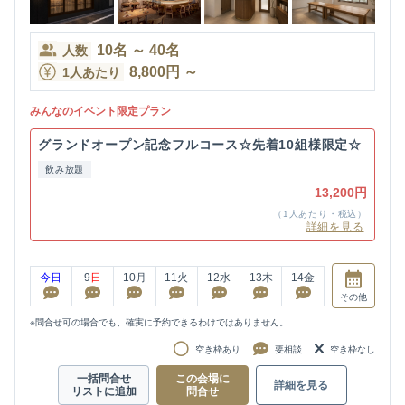
10
名
～
40
名
人数
8,800
円
～
1人あたり
みんなのイベント限定プラン
グランドオープン記念フルコース☆先着10組様限定☆
飲み放題
13,200円
（1人あたり・税込）
詳細を見る
今日
9
日
10
月
11
火
12
水
13
木
14
金
その他
※問合せ可の場合でも、確実に予約できるわけではありません。
空き枠あり
要相談
空き枠なし
一括問合せ
この会場に
詳細を見る
リストに追加
問合せ