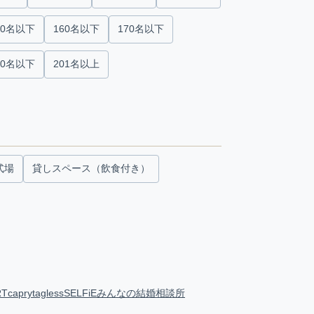
50名以下
160名以下
170名以下
00名以下
201名以上
式場
貸しスペース（飲食付き）
RT
capry
tagless
SELFiE
みんなの結婚相談所