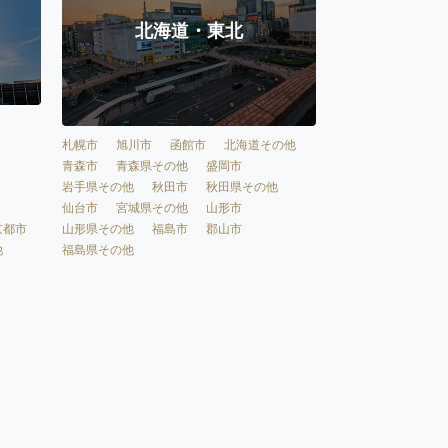
北海道・東北
札幌市
旭川市
函館市
北海道その他
青森市
青森県その他
盛岡市
岩手県その他
秋田市
秋田県その他
仙台市
宮城県その他
山形市
京都市
山形県その他
福島市
郡山市
他
福島県その他