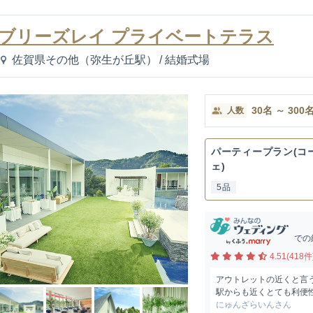
ブリーズレイ プライベートテラス
佐賀県その他（弥生が丘駅）
/
結婚式場
30
名
～
300
人数
パーティープラン(コ
ェ)
5品
での
4.51(418件
アウトレットの近くと言
駅からも近くとても利便
にゅんざらいんさん