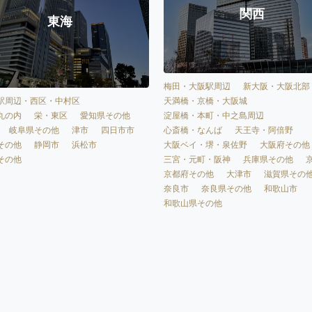
関西
東海
梅田・大阪駅周辺
新大阪・大阪北部
天満橋・京橋・大阪城
駅周辺・西区・中村区
淀屋橋・本町・中之島周辺
丸の内
栄・東区
愛知県その他
心斎橋・なんば
天王寺・阿倍野
岐阜県その他
津市
四日市市
大阪ベイ・堺・泉佐野
大阪府その他
その他
静岡市
浜松市
三宮・元町・阪神
兵庫県その他
その他
京都府その他
大津市
滋賀県その
奈良市
奈良県その他
和歌山市
和歌山県その他