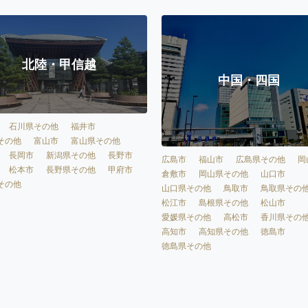
北陸・甲信越
中国・四国
石川県その他
福井市
その他
富山市
富山県その他
長岡市
新潟県その他
長野市
広島市
福山市
広島県その他
岡
松本市
長野県その他
甲府市
倉敷市
岡山県その他
山口市
その他
山口県その他
鳥取市
鳥取県その
松江市
島根県その他
松山市
愛媛県その他
高松市
香川県その
高知市
高知県その他
徳島市
徳島県その他