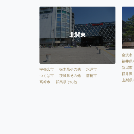
北関東
金沢市
福井県
新潟市
宇都宮市
栃木県その他
水戸市
軽井沢
つくば市
茨城県その他
前橋市
山梨県
高崎市
群馬県その他