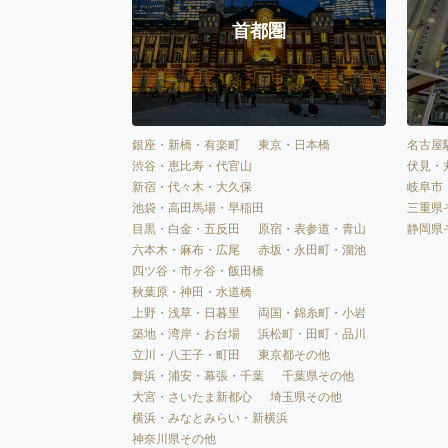
首都圏
銀座・新橋・有楽町
東京・日本橋
名古屋
渋谷・恵比寿・代官山
伏見・
新宿・代々木・大久保
岐阜市
池袋・高田馬場・早稲田
三重県
目黒・白金・五反田
原宿・表参道・青山
静岡県
六本木・麻布・広尾
赤坂・永田町・溜池
四ツ谷・市ヶ谷・飯田橋
秋葉原・神田・水道橋
上野・浅草・日暮里
両国・錦糸町・小岩
築地・湾岸・お台場
浜松町・田町・品川
立川・八王子・町田
東京都その他
舞浜・浦安・幕張・千葉
千葉県その他
大宮・さいたま新都心
埼玉県その他
横浜・みなとみらい・新横浜
神奈川県その他