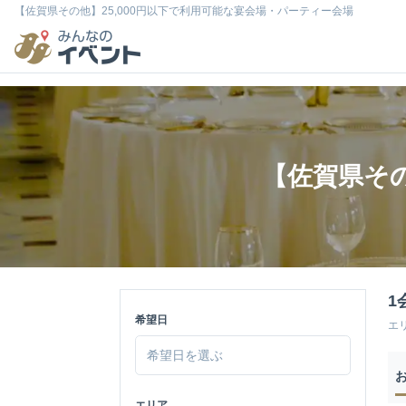
【佐賀県その他】25,000円以下で利用可能な宴会場・パーティー会場
【佐賀県その
1
希望日
エ
エリア