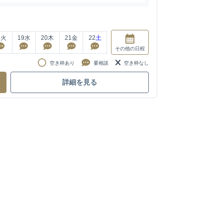
8
火
19
水
20
木
21
金
22
土
その他
の日程
空き枠あり
要相談
空き枠なし
詳細を見る