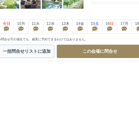
今日
10
月
11
火
12
水
13
木
14
金
15
土
16
日
17
月
1
※問合せ可の場合でも、確実に予約できるわけではありません。
一括問合せ
リストに追加
この会場に
問合せ