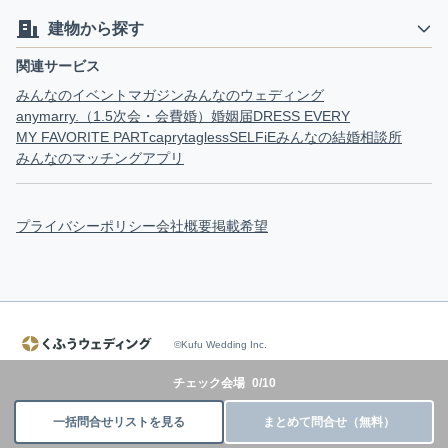
建物から探す
関連サービス
みんなのイベントマガジン
みんなのウェディング
anymarry.（1.5次会・会費婚）
婚姻届
DRESS EVERY
MY FAVORITE PART
capry
tagless
SELFiE
みんなの結婚相談所
みんなのマッチングアプリ
プライバシーポリシー
会社概要
掲載希望
©Kufu Wedding Inc.
チェック会場
0
/
10
一括問合せリストを見る
まとめて問合せ（無料）