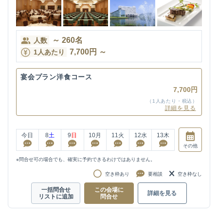
～
260
名
人数
7,700
円
～
1人あたり
宴会プラン洋食コース
7,700円
（1人あたり・税込）
詳細を見る
今日
8
土
9
日
10
月
11
火
12
水
13
木
その他
※問合せ可の場合でも、確実に予約できるわけではありません。
空き枠あり
要相談
空き枠なし
一括問合せ
この会場に
詳細を見る
リストに追加
問合せ