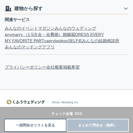
建物から探す
関連サービス
みんなのイベントマガジン
みんなのウェディング
anymarry.（1.5次会・会費婚）
婚姻届
DRESS EVERY
MY FAVORITE PART
capry
tagless
SELFiE
みんなの結婚相談所
みんなのマッチングアプリ
プライバシーポリシー
会社概要
掲載希望
©Kufu Wedding Inc.
チェック会場
0
/
10
一括問合せリストを見る
まとめて問合せ（無料）