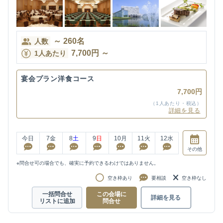
～
260
名
人数
7,700
円
～
1人あたり
宴会プラン洋食コース
7,700円
（1人あたり・税込）
詳細を見る
今日
7
金
8
土
9
日
10
月
11
火
12
水
その他
※問合せ可の場合でも、確実に予約できるわけではありません。
空き枠あり
要相談
空き枠なし
一括問合せ
この会場に
詳細を見る
リストに追加
問合せ