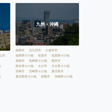
九州・沖縄
福岡市
北九州市
久留米市
福岡県その他
佐賀市
佐賀県その他
山市
長崎市
長崎県その他
熊本市
熊本県その他
大分市
大分県その他
他
宮崎市
宮崎県その他
鹿児島市
鹿児島県その他
那覇市
沖縄県その他
他