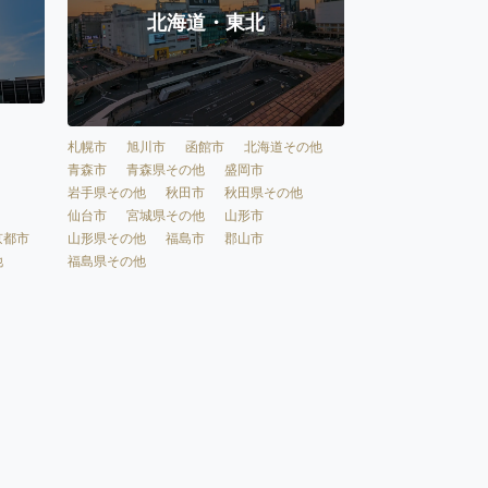
北海道・東北
札幌市
旭川市
函館市
北海道その他
青森市
青森県その他
盛岡市
岩手県その他
秋田市
秋田県その他
仙台市
宮城県その他
山形市
京都市
山形県その他
福島市
郡山市
他
福島県その他