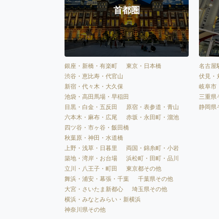
首都圏
銀座・新橋・有楽町
東京・日本橋
名古屋
渋谷・恵比寿・代官山
伏見・
新宿・代々木・大久保
岐阜市
池袋・高田馬場・早稲田
三重県
目黒・白金・五反田
原宿・表参道・青山
静岡県
六本木・麻布・広尾
赤坂・永田町・溜池
四ツ谷・市ヶ谷・飯田橋
秋葉原・神田・水道橋
上野・浅草・日暮里
両国・錦糸町・小岩
築地・湾岸・お台場
浜松町・田町・品川
立川・八王子・町田
東京都その他
舞浜・浦安・幕張・千葉
千葉県その他
大宮・さいたま新都心
埼玉県その他
横浜・みなとみらい・新横浜
神奈川県その他