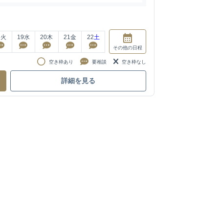
8
火
19
水
20
木
21
金
22
土
その他
の日程
空き枠あり
要相談
空き枠なし
詳細を見る