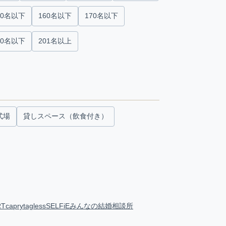
50名以下
160名以下
170名以下
00名以下
201名以上
式場
貸しスペース（飲食付き）
RT
capry
tagless
SELFiE
みんなの結婚相談所