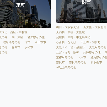
関西
東海
梅田・大阪駅周辺
新大阪・大阪北部
天満橋・京橋・大阪城
駅周辺・西区・中村区
淀屋橋・本町・中之島周辺
丸の内
栄・東区
愛知県その他
心斎橋・なんば
天王寺・阿倍野
岐阜県その他
津市
四日市市
大阪ベイ・堺・泉佐野
大阪府その他
その他
静岡市
浜松市
三宮・元町・阪神
兵庫県その他
その他
京都府その他
大津市
滋賀県その
奈良市
奈良県その他
和歌山市
和歌山県その他