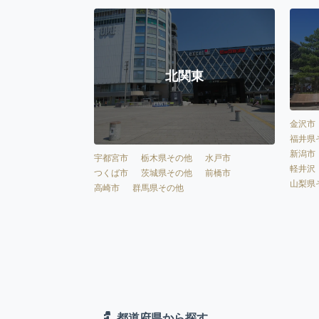
北関東
金沢市
福井県
新潟市
宇都宮市
栃木県その他
水戸市
軽井沢
つくば市
茨城県その他
前橋市
山梨県
高崎市
群馬県その他
都道府県から探す