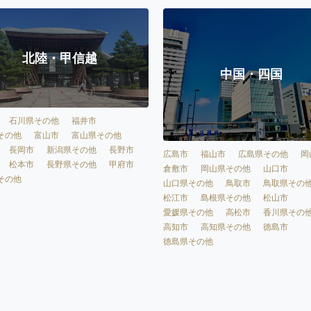
北陸・甲信越
中国・四国
石川県その他
福井市
その他
富山市
富山県その他
長岡市
新潟県その他
長野市
広島市
福山市
広島県その他
岡
松本市
長野県その他
甲府市
倉敷市
岡山県その他
山口市
その他
山口県その他
鳥取市
鳥取県その
松江市
島根県その他
松山市
愛媛県その他
高松市
香川県その
高知市
高知県その他
徳島市
徳島県その他