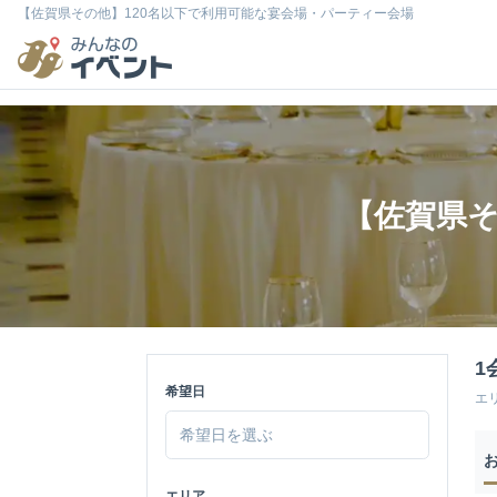
【佐賀県その他】120名以下で利用可能な宴会場・パーティー会場
【佐賀県そ
1
希望日
エ
エリア