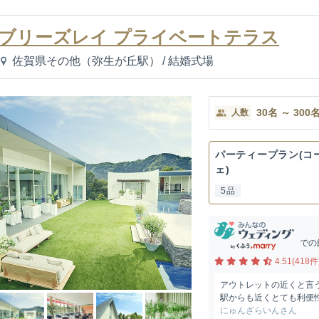
ブリーズレイ プライベートテラス
佐賀県その他（弥生が丘駅）
/
結婚式場
30
名
～
300
人数
パーティープラン(コ
ェ)
5品
での
4.51(418件
アウトレットの近くと言
駅からも近くとても利便
にゅんざらいんさん