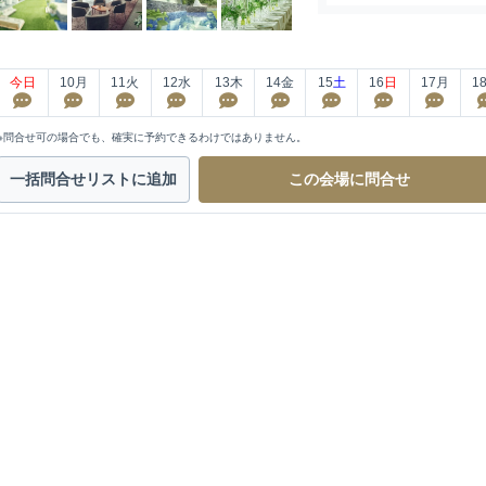
今日
10
月
11
火
12
水
13
木
14
金
15
土
16
日
17
月
1
※問合せ可の場合でも、確実に予約できるわけではありません。
一括問合せ
リストに追加
この会場に
問合せ