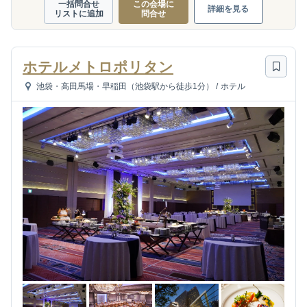
一括問合せ
この会場に
詳細を見る
リストに追加
問合せ
ホテルメトロポリタン
池袋・高田馬場・早稲田（池袋駅から徒歩1分）
/
ホテル