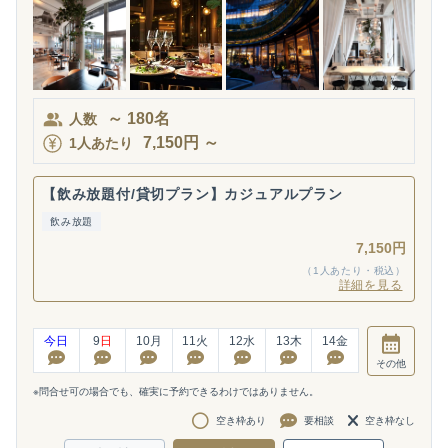
～
180
名
人数
7,150
円
～
1人あたり
【飲み放題付/貸切プラン】カジュアルプラン
飲み放題
7,150円
（1人あたり・税込）
詳細を見る
今日
9
日
10
月
11
火
12
水
13
木
14
金
その他
※問合せ可の場合でも、確実に予約できるわけではありません。
空き枠あり
要相談
空き枠なし