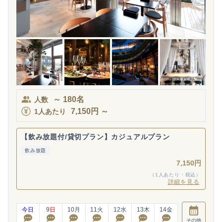
～
180
名
人数
7,150
円
～
1人あたり
【飲み放題付/貸切プラン】カジュアルプラン
飲み放題
7,150円
（1人あたり・税込）
詳細を見る
今日
9
日
10
月
11
火
12
水
13
木
14
金
その他