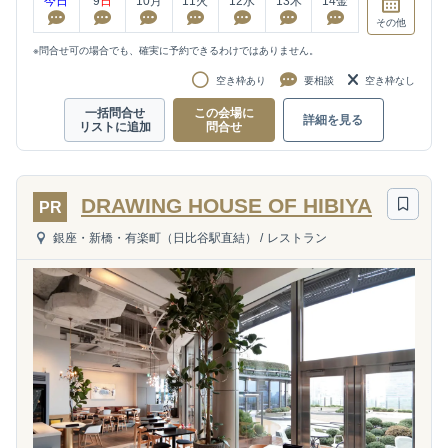
今日
9
日
10
月
11
火
12
水
13
木
14
金
その他
※問合せ可の場合でも、確実に予約できるわけではありません。
空き枠あり
要相談
空き枠なし
一括問合せ
この会場に
詳細を見る
リストに追加
問合せ
DRAWING HOUSE OF HIBIYA
PR
銀座・新橋・有楽町（日比谷駅直結）
/
レストラン