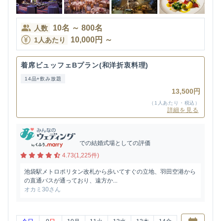
10
名
～
800
名
人数
10,000
円
～
1人あたり
着席ビュッフェBプラン(和洋折衷料理)
14品+飲み放題
13,500円
（1人あたり・税込）
詳細を見る
での結婚式場としての評価
4.73(1,225件)
池袋駅メトロポリタン改札から歩いてすぐの立地、羽田空港から
の直通バスが通っており、遠方か...
オカミ30さん